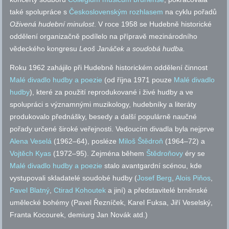
také spolupráce s
Československým rozhlasem
na cyklu pořadů
Oživená hudební minulost
. V roce 1958 se Hudebně historické
oddělení organizačně podílelo na přípravě mezinárodního
vědeckého kongresu
Leoš Janáček a soudobá hudba.
Roku 1962 zahájilo při Hudebně historickém oddělení činnost
Malé divadlo hudby a poezie
(od října 1971 pouze
Malé divadlo
hudby
), které za použití reprodukované i živé hudby a ve
spolupráci s významnými muzikology, hudebníky a literáty
produkovalo přednášky, besedy a další populárně naučné
pořady určené široké veřejnosti. Vedoucím divadla byla nejprve
Alena Veselá
(1962–64), posléze
Miloš Štědroň
(1964–72) a
Vojtěch Kyas
(1972–95). Zejména během
Štědroňovy
éry se
Malé divadlo hudby a poezie
stalo avantgardní scénou, kde
vystupovali skladatelé soudobé hudby (
Josef Berg
,
Alois Piňos
,
Pavel Blatný
,
Ctirad Kohoutek
a jiní) a představitelé brněnské
umělecké bohémy (Pavel Řezníček, Karel Fuksa, Jiří Veselský,
Franta Kocourek, demiurg Jan Novák
atd.
)