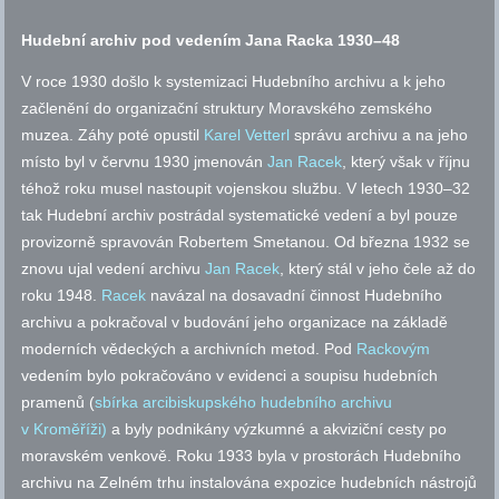
Hudební archiv pod vedením Jana Racka 1930–48
V roce 1930 došlo k systemizaci Hudebního archivu a k jeho
začlenění do organizační struktury Moravského zemského
muzea. Záhy poté opustil
Karel Vetterl
správu archivu a na jeho
místo byl v červnu 1930 jmenován
Jan Racek
, který však v říjnu
téhož roku musel nastoupit vojenskou službu. V letech 1930–32
tak Hudební archiv postrádal systematické vedení a byl pouze
provizorně spravován Robertem Smetanou. Od března 1932 se
znovu ujal vedení archivu
Jan Racek
, který stál v jeho čele až do
roku 1948.
Racek
navázal na dosavadní činnost Hudebního
archivu a pokračoval v budování jeho organizace na základě
moderních vědeckých a archivních metod. Pod
Rackovým
vedením bylo pokračováno v evidenci a soupisu hudebních
pramenů (
sbírka arcibiskupského hudebního archivu
v Kroměříži)
a byly podnikány výzkumné a akviziční cesty po
moravském venkově. Roku 1933 byla v prostorách Hudebního
archivu na Zelném trhu instalována expozice hudebních nástrojů