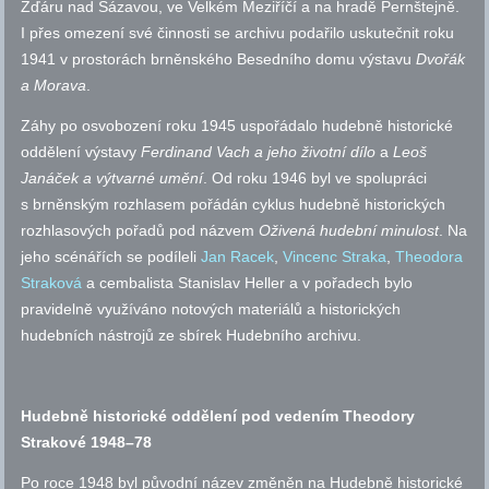
Žďáru nad Sázavou, ve Velkém Meziříčí a na hradě Pernštejně.
I přes omezení své činnosti se archivu podařilo uskutečnit roku
1941 v prostorách brněnského Besedního domu výstavu
Dvořák
a Morava
.
Záhy po osvobození roku 1945 uspořádalo hudebně historické
oddělení výstavy
Ferdinand Vach a jeho životní dílo
a
Leoš
Janáček a výtvarné umění
. Od roku 1946 byl ve spolupráci
s brněnským rozhlasem pořádán cyklus hudebně historických
rozhlasových pořadů pod názvem
Oživená hudební minulost
. Na
jeho scénářích se podíleli
Jan Racek
,
Vincenc Straka
,
Theodora
Straková
a cembalista Stanislav Heller a v pořadech bylo
pravidelně využíváno notových materiálů a historických
hudebních nástrojů ze sbírek Hudebního archivu.
Hudebně historické oddělení pod vedením Theodory
Strakové 1948–78
Po roce 1948 byl původní název změněn na Hudebně historické