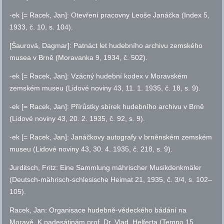
-ek [= Racek, Jan]: Otevření pracovny Leoše Janáčka (Index 5,
1933,
č.
10,
s.
104).
[Šaurová, Dagmar]: Patnáct let hudebního archivu zemského
musea v Brně (Moravanka 9, 1934,
č.
502).
-ek [= Racek, Jan]: Vzácný hudební kodex v Moravském
zemském museu (Lidové noviny 43, 11. 1. 1935,
č.
18,
s.
9).
-ek [= Racek, Jan]: Přírůstky sbírek hudebního archivu v Brně
(Lidové noviny 43, 20. 2. 1935,
č.
92,
s.
9).
-ek [= Racek, Jan]: Janáčkovy autografy v brněnském zemském
museu (Lidové noviny 43, 30. 4. 1935,
č.
218,
s.
9).
Jurditsch, Fritz: Eine Sammlung mährischer Musikdenkmäler
(Deutsch-mährisch-schlesische Heimat 21, 1935,
č.
3/4,
s.
102–
105).
Racek, Jan: Organisace hudebně-vědeckého bádání na
Moravě. K padesátinám prof. Dr. Vlad. Helferta (Tempo 15,