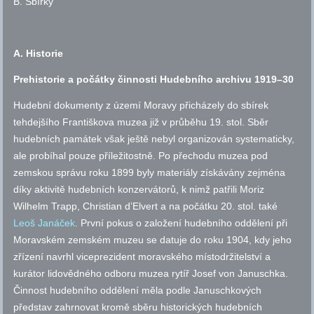
B. Sbírky
A. Historie
Prehistorie a počátky činnosti Hudebního archivu 1919–30
Hudební dokumenty z území Moravy přicházely do sbírek
tehdejšího Františkova muzea již v průběhu 19.
stol.
Sběr
hudebních památek však ještě nebyl organizován systematicky,
ale probíhal pouze příležitostně. Po přechodu muzea pod
zemskou správu roku 1899 byly materiály získávány zejména
díky aktivitě hudebních konzervátorů, k nimž patřili Moriz
Wilhelm Trapp, Christian d’Elvert a na počátku 20.
stol.
také
Leoš Janáček
. První pokus o založení hudebního oddělení při
Moravském zemském muzeu se datuje do roku 1904, kdy jeho
zřízení navrhl viceprezident moravského místodržitelství a
kurátor lidovědného odboru muzea rytíř Josef von Januschka.
Činnost hudebního oddělení měla podle Januschkových
představ zahrnovat kromě sběru historických hudebních