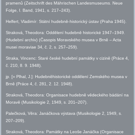
pramenů (Zeitschrift des Mährischen Landesmuseums. Neue
Folge, I. Band, 1941,
s.
217–243).
Helfert, Vladimír: Státní hudebně-historický ústav (Praha 1945).
Straková, Theodora: Oddělení hudebně historické 1947–1949.
(Hudební archiv) (Časopis Moravského musea v Brně – Acta
musei moraviae 34,
č.
2,
s.
257–259).
Straka, Vincenc: Staré české hudební památky v cizině (Práce 4,
č.
210, 8. 9. 1948).
jp. [= Plhal, J.]: Hudebněhistorické oddělení Zemského musea v
Brně (Práce 4,
č.
281, 2. 12. 1948).
Straková, Theodora: Organisace hudebně vědeckého bádání na
Moravě (Musikologie 2, 1949,
s.
201–207).
Palečková, Věra: Janáčkova výstava (Musikologie 2, 1949,
s.
207–209).
Straková, Theodora: Památky na Leoše Janáčka (Organisace