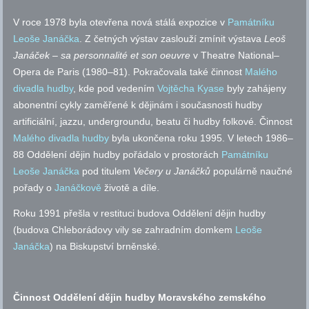
V roce 1978 byla otevřena nová stálá expozice v
Památníku
Leoše Janáčka
. Z četných výstav zaslouží zmínit výstava
Leoš
Janáček
–
sa personnalité et son oeuvre
v Theatre National–
Opera de Paris (1980–81). Pokračovala také činnost
Malého
divadla hudby
, kde pod vedením
Vojtěcha Kyase
byly zahájeny
abonentní cykly zaměřené k dějinám i současnosti hudby
artificiální, jazzu, undergroundu, beatu či hudby folkové. Činnost
Malého divadla hudby
byla ukončena roku 1995. V letech 1986–
88 Oddělení dějin hudby pořádalo v prostorách
Památníku
Leoše Janáčka
pod titulem
Večery u Janáčků
populárně naučné
pořady o
Janáčkově
životě a díle.
Roku 1991 přešla v restituci budova Oddělení dějin hudby
(budova Chleborádovy vily se zahradním domkem
Leoše
Janáčka
) na Biskupství brněnské.
Činnost Oddělení dějin hudby Moravského zemského