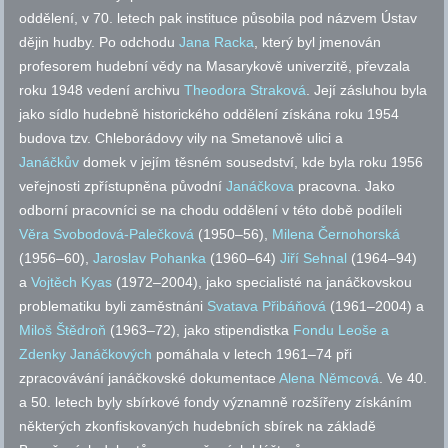
oddělení, v 70. letech pak instituce působila pod názvem Ústav
dějin hudby. Po odchodu
Jana Racka
, který byl jmenován
profesorem hudební vědy na Masarykově univerzitě, převzala
roku 1948 vedení archivu
Theodora Straková
. Její zásluhou byla
jako sídlo hudebně historického oddělení získána roku 1954
budova
tzv.
Chleborádovy vily na Smetanově ulici a
Janáčkův
domek v jejím těsném sousedství, kde byla roku 1956
veřejnosti zpřístupněna původní
Janáčkova
pracovna. Jako
odborní pracovníci se na chodu oddělení v této době podíleli
Věra Svobodová-Palečková
(1950–56),
Milena Černohorská
(1956–60),
Jaroslav Pohanka
(1960–64)
Jiří Sehnal
(1964–94)
a
Vojtěch Kyas
(1972–2004), jako specialisté na janáčkovskou
problematiku byli zaměstnáni
Svatava Přibáňová
(1961–2004) a
Miloš Štědroň
(1963–72), jako stipendistka
Fondu Leoše a
Zdenky Janáčkových
pomáhala v letech 1961–74 při
zpracovávání janáčkovské dokumentace
Alena Němcová
. Ve 40.
a 50. letech byly sbírkové fondy významně rozšířeny získáním
některých zkonfiskovaných hudebních sbírek na základě