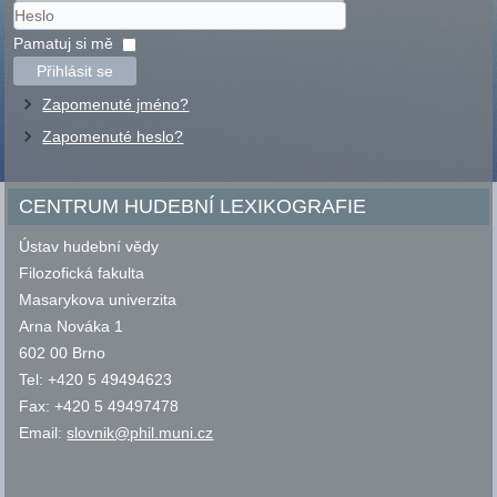
Uživatelské
jméno
Heslo
Pamatuj si mě
Přihlásit se
Zapomenuté jméno?
Zapomenuté heslo?
CENTRUM HUDEBNÍ LEXIKOGRAFIE
Ústav hudební vědy
Filozofická fakulta
Masarykova univerzita
Arna Nováka 1
602 00 Brno
Tel: +420 5 49494623
Fax: +420 5 49497478
Email:
slovnik@phil.muni.cz