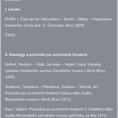
I. Lexika
PHSN
. I. Část věcná. Názvosloví – Teorie – Dějiny – Organisace
hudebního života (
ed.
G. Černušák, Brno 1929).
ČSHS
.
II. Katalogy a průvodci po archivních fondech
Helfert, Vladimír – Ušák, Jaroslav – Vetterl, Karel: Katalog
výstavky Hudebního archivu Zemského musea v Brně (Brno
1930).
Straková, Theodora – Přibáňová, Svatava – Sehnal, Jiří:
Průvodce po archívních fondech Ústavu dějin hudby
Moravského musea v Brně (Brno 1971).
Kyas, Vojtěch: Průvodce po archivních fondech II. Oddělení dějin
hudby Moravského zemského muzea (přírůstky za léta 1971–