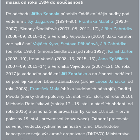
muzea od roku 1994 do současnosti
Po odchodu
Jiřího Sehnala
působilo Oddělení dějin hudby pod
vedením
Jitky Bajgarové
(1994–98),
Františka Malého
(1998–
2007), Simony Šindlářové (2007–08, 2012–17),
Jiřího Zahrádky
(2008–09, 2010–12) a Veroniky Vejvodové (2010). Jako kurátoři
zde byli činní
Vojtěch Kyas
,
Svatava Přibáňová
,
Jiří Zahrádka
(od roku 1996), Simona Šindlářová (od roku 1997),
Kamil Bartoň
(2003–10), Irena Veselá (2008–13, 2015–16),
Jana Spáčilová
(2007–09, 2013–14) a Veronika Vejvodová (2007–12). Od roku
2017 je vedoucím oddělení
Jiří Zahrádka
a na činnosti oddělení
se podílejí kurátoři Libuše Janáčková (archiv
Leoše Janáčka
, od
roku 2008),
František Malý
(sbírka hudebních nástrojů), Ondřej
Pivoda (sbírky druhé poloviny 19.
stol.
– 21.
stol.
, od roku 2010),
Michaela Ratolístková (sbírky 17.–18.
stol.
a starších období, od
roku 2016) a Simona Šindlářová (sbírky konce 18.
stol.
– první
poloviny 19.
stol.
, preventivní konzervace). Odborní pracovníci
se věnují vědeckovýzkumné činnosti v rámci Dlouhodobé
koncepce rozvoje výzkumné organizace (DKRVO) Ministerstva