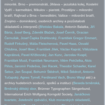
minorité, Brno – premonstráti, Jihlava – jezuitská kolej, Kostelní
Vydří – karmelitáni, Mikulov – piaristé, Prostějov – milosrdní
bratři, Rajhrad u Brna – benediktini, Valtice – milosrdní bratři,
Znojmo – dominikáni), osobních archivy a pozůstalosti
skladatelů a interpretů (
Břetislav Bakala
, Antonín Balatka,
Jiří
Bárta
,
Josef Berg
,
Zdeněk Blažek
,
Josef Černík
,
Gracian
Černušák
,
Josef Čapka Drahlovský
,
František Gregor Emmert
,
Rudolf Firkušný
,
Máša Fleischerová
,
Pavel Haas
,
Osvald
Chlubna
,
Josef Illner
,
František Jílek
,
Václav Kaprál
,
Vítězslava
Kaprálová
,
Pavel Křížkovský
,
Jan Kunc
,
Jaroslav Kvapil
,
František Musil
,
František Neumann
,
Vilém Petrželka
,
Alois
Piňos
,
Jaromír Podešva
,
Jan Racek
,
Theodor Schaefer
,
Karel
Šebor
,
Jan Šoupal
,
Bohumír Štědroň
,
Miloš Štědroň
,
Antonín
Tučapský
,
Agnes Tyrrell
,
Ferdinand Vach
,
Bruno Weigl
atd.
) a
archivy hudebních souborů, spolků a institucí (
Beseda brněnská
,
Brněnský dětský sbor
, Brünner Typographen Sängerbund,
International Erich Wolfgang Korngold Society,
Janáčkovo
kvarteto
,
Jistebničtí zpěváčci
,
Klub moravských skladatelů
,