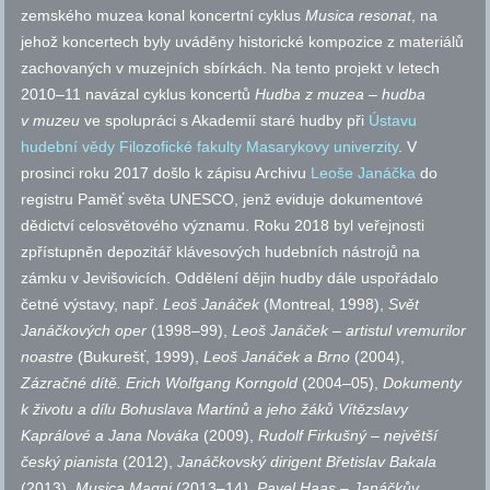
zemského muzea konal koncertní cyklus
Musica resonat
, na
jehož koncertech byly uváděny historické kompozice z materiálů
zachovaných v muzejních sbírkách. Na tento projekt v letech
2010–11 navázal cyklus koncertů
Hudba z muzea – hudba
v muzeu
ve spolupráci s Akademií staré hudby při
Ústavu
hudební vědy Filozofické fakulty Masarykovy univerzity
. V
prosinci roku 2017 došlo k zápisu Archivu
Leoše Janáčka
do
registru Paměť světa UNESCO, jenž eviduje dokumentové
dědictví celosvětového významu. Roku 2018 byl veřejnosti
zpřístupněn depozitář klávesových hudebních nástrojů na
zámku v Jevišovicích. Oddělení dějin hudby dále uspořádalo
četné výstavy,
např.
Leoš Janáček
(Montreal, 1998),
Svět
Janáčkových oper
(1998–99),
Leoš Janáček – artistul vremurilor
noastre
(Bukurešť, 1999),
Leoš Janáček a Brno
(2004),
Zázračné dítě. Erich Wolfgang Korngold
(2004–05),
Dokumenty
k životu a dílu Bohuslava Martinů a jeho žáků Vítězslavy
Kaprálové a Jana Nováka
(2009),
Rudolf Firkušný – největší
český pianista
(2012),
Janáčkovský dirigent Břetislav Bakala
(2013),
Musica Magni
(2013–14
), Pavel Haas – Janáčkův