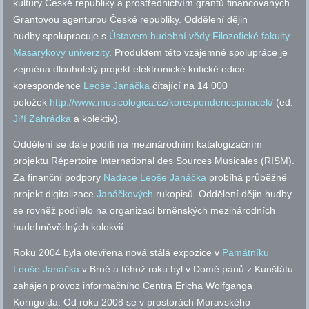
kultury České republiky a prostřednictvím grantů financovaných
Grantovou agenturou České republiky. Oddělení dějin
hudby spolupracuje s
Ústavem hudební vědy Filozofické fakulty
Masarykovy univerzity
. Produktem této vzájemné spolupráce je
zejména dlouholetý projekt elektronické kritické edice
korespondence
Leoše Janáčka
čítající na 14 000
položek
http://www.musicologica.cz/korespondencejanacek/
(
ed.
Jiří Zahrádka
a kolektiv).
Oddělení se dále podílí na mezinárodním katalogizačním
projektu Répertoire International des Sources Musicales (RISM).
Za finanční podpory
Nadace Leoše Janáčka
probíhá průběžně
projekt digitalizace
Janáčkových
rukopisů. Oddělení dějin hudby
se rovněž podílelo na organizaci brněnských mezinárodních
hudebněvědných kolokvií.
Roku 2004 byla otevřena nová stálá expozice v
Památníku
Leoše Janáčka
v Brně a téhož roku byl v Domě pánů z Kunštátu
zahájen provoz informačního Centra Ericha Wolfganga
Korngolda. Od roku 2008 se v prostorách Moravského