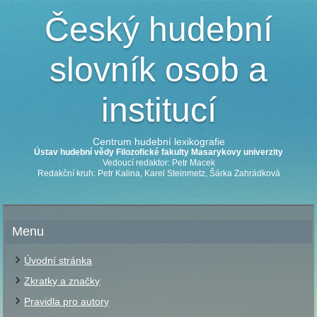
Český hudební
slovník osob a
institucí
Centrum hudební lexikografie
Ústav hudební vědy Filozofické fakulty Masarykovy univerzity
Vedoucí redaktor: Petr Macek
Redakční kruh: Petr Kalina, Karel Steinmetz, Šárka Zahrádková
Menu
Úvodní stránka
Zkratky a značky
Pravidla pro autory