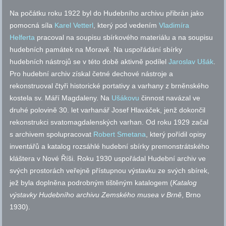
Na počátku roku 1922 byl do Hudebního archivu přibrán jako
pomocná síla
Karel Vetterl
, který pod vedením
Vladimíra
Helferta
pracoval na soupisu sbírkového materiálu a na soupisu
hudebních památek na Moravě. Na uspořádání sbírky
hudebních nástrojů se v této době aktivně podílel
Jaroslav Ušák
.
Pro hudební archiv získal četné dechové nástroje a
rekonstruoval čtyři historické portativy a varhany z brněnského
kostela
sv.
Máří Magdaleny. Na
Ušákovu
činnost navázal ve
druhé polovině 30. let varhanář Josef Hlaváček, jenž dokončil
rekonstrukci svatomagdalenských varhan. Od roku 1929 začal
s archivem spolupracovat
Robert Smetana
, který pořídil opisy
inventářů a katalog rozsáhlé hudební sbírky premonstrátského
kláštera v Nové Říši. Roku 1930 uspořádal Hudební archiv ve
svých prostorách veřejně přístupnou výstavku ze svých sbírek,
jež byla doplněna podrobným tištěným katalogem (
Katalog
výstavky Hudebního archivu Zemského musea v Brně
, Brno
1930).