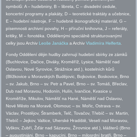
symbolů: A – hudebniny, B – libreta, C – divadelní cedule,
koncertní programy a plakáty, D – teoretické traktáty a učebnice,
E – hudební nástroje, F – hudebně ikonografický materiál, G –
písemnosti archivní povahy, H – příruční knihovna, J – referáty,
kritiky, M – fonotéka. Oddělenými speciálně strukturovanými
celky jsou Archiv
Leoše Janáčka
a Archiv
Vladimíra Helferta
.
Fondy Oddělení dějin hudby zahrnují hudební sbírky ze zámků
(Buchlovice, Dačice, Diváky, Kroměříž, Lysice, Náměšť nad
Oslavou, Nové Syrovice, Strážnice
atd.
), kostelních kůrů
(Blížkovice u Moravských Budějovic, Bojkovice, Boskovice, Brno
–
sv.
Jakub, Brno –
sv.
Petr a Pavel, Brno –
sv.
Tomáš, Břeclav,
Dub nad Moravou, Hodonín, Hulín, Ivančice, Kvasice u
Kroměříže, Mikulov, Náměšť na Hané, Náměšť nad Oslavou,
Nové Město na Moravě, Olomouc –
sv.
Mořic, Ostrava –
sv.
Václav, Prostějov, Štramberk, Telč, Tovačov, Třebíč –
sv.
Martin,
Třebíč – Jejkov, Valtice, Uherské Hradiště, Veselí nad Moravou,
Vyškov, Zubří, Žďár nad Sázavou, Žirovnice
atd.
), klášterů (Brno
– augustiniáni, Brno – kapucíni, Brno – milosrdní bratři, Brno –