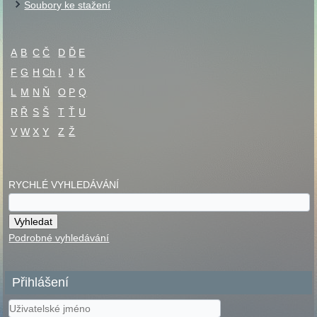
Soubory ke stažení
A
B
C
Č
D
Ď
E
F
G
H
Ch
I
J
K
L
M
N
Ň
O
P
Q
R
Ř
S
Š
T
Ť
U
V
W
X
Y
Z
Ž
RYCHLÉ VYHLEDÁVÁNÍ
Podrobné vyhledávání
Přihlášení