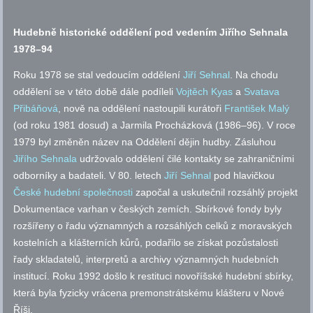
Hudebně historické oddělení pod vedením Jiřího Sehnala
1978–94
Roku 1978 se stal vedoucím oddělení
Jiří Sehnal
. Na chodu
oddělení se v této době dále podíleli
Vojtěch Kyas
a
Svatava
Přibáňová
, nově na oddělení nastoupili kurátoři
František Malý
(od roku 1981 dosud) a Jarmila Procházková (1986–96). V roce
1979 byl změněn název na Oddělení dějin hudby. Zásluhou
Jiřího Sehnala
udržovalo oddělení čilé kontakty se zahraničními
odborníky a badateli. V 80. letech
Jiří Sehnal
pod hlavičkou
České hudební společnosti
započal a uskutečnil rozsáhlý projekt
Dokumentace varhan v českých zemích. Sbírkové fondy byly
rozšířeny o řadu významných a rozsáhlých celků z moravských
kostelních a klášterních kůrů, podařilo se získat pozůstalosti
řady skladatelů, interpretů a archivy významných hudebních
institucí. Roku 1992 došlo k restituci novoříšské hudební sbírky,
která byla fyzicky vrácena premonstrátskému klášteru v Nové
Říši.