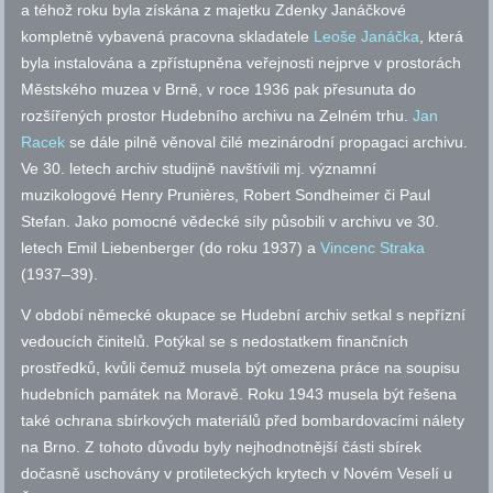
a téhož roku byla získána z majetku Zdenky Janáčkové
kompletně vybavená pracovna skladatele
Leoše Janáčka
, která
byla instalována a zpřístupněna veřejnosti nejprve v prostorách
Městského muzea v Brně, v roce 1936 pak přesunuta do
rozšířených prostor Hudebního archivu na Zelném trhu.
Jan
Racek
se dále pilně věnoval čilé mezinárodní propagaci archivu.
Ve 30. letech archiv studijně navštívili mj. významní
muzikologové Henry Prunières, Robert Sondheimer či Paul
Stefan. Jako pomocné vědecké síly působili v archivu ve 30.
letech Emil Liebenberger (do roku 1937) a
Vincenc Straka
(1937–39).
V období německé okupace se Hudební archiv setkal s nepřízní
vedoucích činitelů. Potýkal se s nedostatkem finančních
prostředků, kvůli čemuž musela být omezena práce na soupisu
hudebních památek na Moravě. Roku 1943 musela být řešena
také ochrana sbírkových materiálů před bombardovacími nálety
na Brno. Z tohoto důvodu byly nejhodnotnější části sbírek
dočasně uschovány v protileteckých krytech v Novém Veselí u