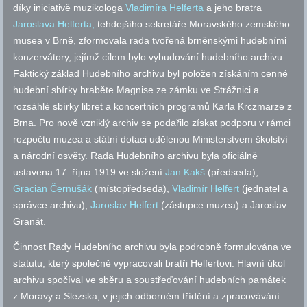
díky iniciativě muzikologa
Vladimíra Helferta
a jeho bratra
Jaroslava Helferta,
tehdejšího sekretáře Moravského zemského
musea v Brně, zformovala rada tvořená brněnskými hudebními
konzervátory, jejímž cílem bylo vybudování hudebního archivu.
Faktický základ Hudebního archivu byl položen získáním cenné
hudební sbírky hraběte Magnise ze zámku ve Strážnici a
rozsáhlé sbírky libret a koncertních programů Karla Krczmarze z
Brna. Pro nově vzniklý archiv se podařilo získat podporu v rámci
rozpočtu muzea a státní dotaci udělenou Ministerstvem školství
a národní osvěty. Rada Hudebního archivu byla oficiálně
ustavena 17. října 1919 ve složení
Jan Kakš
(předseda),
Gracian Černušák
(místopředseda),
Vladimír Helfert
(jednatel a
správce archivu),
Jaroslav Helfert
(zástupce muzea) a Jaroslav
Granát.
Činnost Rady Hudebního archivu byla podrobně formulována ve
statutu, který společně vypracovali bratři Helfertovi. Hlavní úkol
archivu spočíval ve sběru a soustřeďování hudebních památek
z Moravy a Slezska, v jejich odborném třídění a zpracovávání.