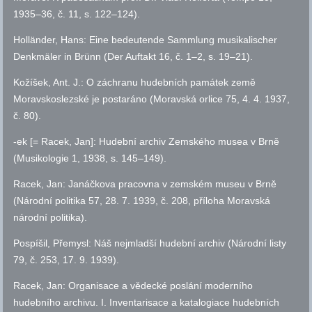
1935–36,
č.
11,
s.
122–124).
Holländer, Hans: Eine bedeutende Sammlung musikalischer
Denkmäler in Brünn (Der Auftakt 16,
č.
1–2,
s.
19–21).
Kožíšek, Ant. J.: O záchranu hudebních památek země
Moravskoslezské je postaráno (Moravská orlice 75, 4. 4. 1937,
č.
80).
-ek [= Racek, Jan]: Hudební archiv Zemského musea v Brně
(Musikologie 1, 1938,
s.
145–149).
Racek, Jan: Janáčkova pracovna v zemském museu v Brně
(Národní politika 57, 28. 7. 1939,
č.
208, příloha Moravská
národní politika).
Pospíšil, Přemysl: Náš nejmladší hudební archiv (Národní listy
79,
č.
253, 17. 9. 1939).
Racek, Jan: Organisace a vědecké poslání moderního
hudebního archivu. I. Inventarisace a katalogiace hudebních