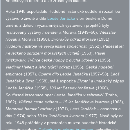
Benešových dekretů a ze zrušených klášterů.
Roku 1948 uspořádalo Hudebně historické oddělení rozsáhlou
výstavu o životě a díle
Leoše Janáčka
v brněnském Domě
umění, z dalších významnějších výstavních projektů byly
realizovány výstavy
Foerster a Morava
(1949–50),
Vítězslav
Novák a Morava
(1950),
Dvořákův odkaz Moravě
(1951),
Hudební nástroje ve vývoji lidské společnosti
(1952),
Padesát let
Pěveckého sdružení moravských učitelů
(1953),
Pavel
Křížkovský. Tvůrce české hudby z ducha lidového
(1955),
Vladimír Helfert a jeho tvůrčí odkaz
(1956),
Česká hudební
emigrace
(1957),
Operní dílo Leoše Janáčka
(1957–58),
Leoš
Janáček a Brno
(1958), stálá expozice
Životní a umělecký zápas
Leoše Janáčka
(1958),
100 let Besedy brněnské
(1960),
Současné inscenace oper Leoše Janáčka v zahraničí
(Praha,
1962),
Vítězná cesta světem – 15 let Janáčkova kvarteta
(1963),
Moravské barokní varhany
(1971),
Leoš Janáček – osobnost a
dílo
(1974) nebo
30 let Janáčkova kvarteta
(1977). Nově byly od
roku 1948 pořádány v prostorách muzea hudebně historické
koncerty souboru
Collegium musicum brunense
, pokračovala