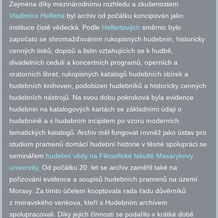
Zejména díky mezinárodnímu rozhledu a zkušenostem
Vladimíra Helferta
byl archiv od počátku koncipován jako
instituce čistě vědecká. Podle
Helfertových
směrnic bylo
započato se shromažďováním rukopisných hudebnin, historicky
cenných tisků, dopisů a listin vztahujících se k hudbě,
divadelních cedulí a koncertních programů, operních a
oratorních libret, rukopisných katalogů hudebních sbírek a
hudebních knihoven, podobizen hudebníků a historicky cenných
hudebních nástrojů. Na svou dobu pokroková byla evidence
hudebnin na katalogových kartách se základními údaji o
hudebnině a s hudebním incipitem po vzoru moderních
tematických katalogů. Archiv měl fungovat rovněž jako ústav pro
studium pramenů domácí hudební historie v těsné spolupráci se
seminářem
hudební vědy na Filosofické fakultě Masarykovy
univerzity
. Od počátku 20. let se archiv zaměřil také na
pořizování evidence a soupisů hudebních pramenů na území
Moravy. Za tímto účelem kooptovala rada řadu důvěrníků
z moravského venkova, kteří s Hudebním archivem
spolupracovali. Díky jejich činnosti se podařilo v krátké době