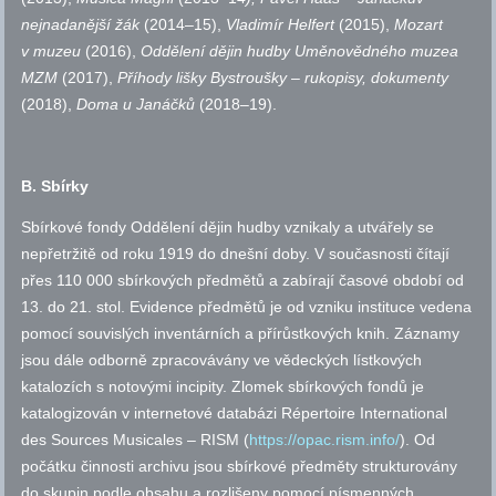
nejnadanější žák
(2014–15),
Vladimír Helfert
(2015),
Mozart
v muzeu
(2016),
Oddělení dějin hudby Uměnovědného muzea
MZM
(2017),
Příhody lišky Bystroušky – rukopisy, dokumenty
(2018),
Doma u Janáčků
(2018–19).
B. Sbírky
Sbírkové fondy Oddělení dějin hudby vznikaly a utvářely se
nepřetržitě od roku 1919 do dnešní doby. V současnosti čítají
přes 110 000 sbírkových předmětů a zabírají časové období od
13. do 21.
stol.
Evidence předmětů je od vzniku instituce vedena
pomocí souvislých inventárních a přírůstkových knih. Záznamy
jsou dále odborně zpracovávány ve vědeckých lístkových
katalozích s notovými incipity. Zlomek sbírkových fondů je
katalogizován v internetové databázi Répertoire International
des Sources Musicales – RISM (
https://opac.rism.info/
). Od
počátku činnosti archivu jsou sbírkové předměty strukturovány
do skupin podle obsahu a rozlišeny pomocí písmenných