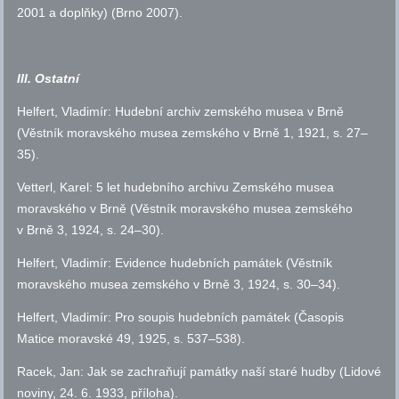
2001 a doplňky) (Brno 2007).
III. Ostatní
Helfert, Vladimír: Hudební archiv zemského musea v Brně
(Věstník moravského musea zemského v Brně 1, 1921,
s.
27–
35).
Vetterl, Karel: 5 let hudebního archivu Zemského musea
moravského v Brně (Věstník moravského musea zemského
v Brně 3, 1924,
s.
24–30).
Helfert, Vladimír: Evidence hudebních památek (Věstník
moravského musea zemského v Brně 3, 1924,
s.
30–34).
Helfert, Vladimír: Pro soupis hudebních památek (Časopis
Matice moravské 49, 1925,
s.
537–538).
Racek, Jan: Jak se zachraňují památky naší staré hudby (Lidové
noviny, 24. 6. 1933, příloha).