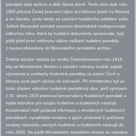
památek také výzkum a sběr lidové písně. Tento úkol však roku
1905 převzal Český pracovní výbor pro lidovou píseň na Moravě
a ve Slezsku, proto tehdy ze založení hudebního oddělení sešlo.
Jelikož Moravské zemské muzeum dlouhodobě nedisponovalo
odbornou sílou, která by hudební dokumenty spravovala, byly
ještě před první světovou válkou veškeré hudební památky
z muzea převedeny do Moravského zemského archivu.
Změna situace nastala po vzniku Československa roku 1918,
kdy se Ministerstvo školství a národní ochrany snažilo zajistit
významné a umělecky hodnotné památky na území Čech a
Moravy proti jejich vývozu do zahraničí. Při ministerstvu byl za
tímto účelem vytvořen hudebně památkový sbor, jenž výnosem
z 10. února 1919 jmenoval konzervátory hudebních památek a
vydal instrukce pro soupis hudebnin a hudebních nástrojů.
Konzervátoři měli podávat informace o ohrožených hudebních
památkách, vynakládat iniciativu k jejich záchraně či pořizovat
soupisy historicky cenných hudebnin a hudebních nástrojů do
roku 1860. Na půdě Moravského zemského muzea se zejména