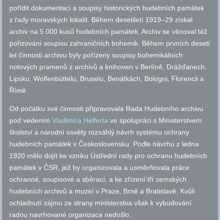
pořídit dokumentaci a soupisy historických hudebních památek
z řady moravských lokalit. Během desetiletí 1919–29 získal
archiv na 5 000 kusů hudebních památek. Archiv se věnoval též
pořizování soupisu zahraničních bohemik. Během prvních deseti
let činnosti archivu byly pořízeny soupisy bohemikálních
notových pramenů z archivů a knihoven v Berlíně, Drážďanech,
Lipsku, Wolfenbüttelu, Bruselu, Benátkách, Bologni, Florencii a
Římě.
Od počátku své činnosti připravovala Rada Hudebního archivu
pod vedením
Vladimíra Helferta
ve spolupráci s Ministerstvem
školství a národní osvěty rozsáhlý návrh systému ochrany
hudebních památek v Československu. Podle návrhu z ledna
1920 mělo dojít ke vzniku Ústřední rady pro ochranu hudebních
památek v ČSR, jež by organizovala a usměrňovala práce
ochranné, soupisové a sběrací, a ke zřízení tří zemských
hudebních archivů a muzeí v Praze, Brně a Bratislavě. Kvůli
ochladnutí zájmu ze strany ministerstva však k vybudování
radou navrhované organizace nedošlo.