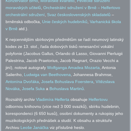
Konzervatoř Brno
,
Moravské kvarteto
,
Pěvecké sdružení
moravských učitelů
,
Orchestrální sdružení v Brně – Helfertovo
orchestrální sdružení
,
Svaz československých skladatelů
–
brněnská odbočka,
Unie českých hudebníků
,
Varhanická škola
v Brně
atd.
).
K nejcennějším sbírkovým předmětům se řadí neumový latinský
kodex ze 13.
stol.
, řada dobových tisků renesanční vokální
polyfonie (Jacobus Gallus, Orlando di Lasso, Giovanni Pierluigii
Palestrina, Jacob Praetorius, Jacob Regnart, Orazio Vecchi a
jiní), notové autografy
Wolfganga Amadea Mozarta
, Antonia
Salieriho,
Ludwiga van Beethovena
, Johannesa Brahmse,
Antonína Dvořáka
,
Josefa Bohuslava Foerstera
,
Vítězslava
Nováka
,
Josefa Suka
a
Bohuslava Martinů
.
Rozsáhlý archiv
Vladimíra Helferta
obsahuje
Helfertovu
odbornou knihovnu (více než 3 000 svazků), sbírku hudebnin,
korespondenci (6 650 kusů), osobní dokumenty a rukopisy jeho
muzikologických přednášek a studií. K obsahu a struktuře
Archivu
Leoše Janáčka
viz příslušné heslo.