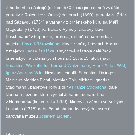
Z hudebních nástrojů (celkem 530 kusů) jsou cenné zvláště
portativ z Rokytnice v Orlických horách (1690), portativ ze Žďáru
nad Sázavou (1754) a varhany z brněnského kůru
sv.
Máří
Magdaleny (1763) varhanáře Výmoly, žirafový klavír,
Buschmannův terpodion, orphica, skleněná harmonika z
majetku
Pavla Křížkovského
, klavír značky Friedrich Ehrbar
z majetku
Leoše Janáčka
, smyčcové nástroje celé řady
brněnských a vídeňských houslařů 18. a 19.
stol.
(
např.
Sebastian Wutzelhofer,
Bernard Wutzelhofer
,
Franz Anton Wild
,
Ignaz Andreas Wild
, Nicolaus Leidolff, Sebastian Dalinger,
Martinus Mathias Fichtl, Mathias Thir, Michael Ignatius
Stadlmann), basetové rohy z dílny
Franze Strobacha
, dále
klarina a pozoun, které vyrobil Johann Leonard Ehe
v Norimberku (kolem roku 1700), klariny ze zámku ve Velkých
Losinách (1718) nebo četná sbírka dechových nástrojů
darovaná muzeu
Josefem Lídlem
.
Literatura