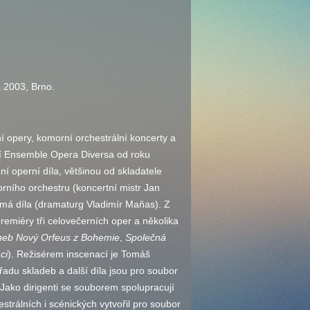
a 2003, Brno.
í opery, komorní orchestrální koncerty a
tí Ensemble Opera Diversa od roku
í operní díla, většinou od skladatele
orního orchestru (koncertní mistr Jan
ámá díla (dramaturg Vladimír Maňas). Z
emiéry tři celovečerních oper a několika
aneb Nový Orfeus z Bohemie
,
Společná
ci
). Režisérem inscenací je Tomáš
adu skladeb a další díla jsou pro soubor
 Jako dirigenti se souborem spolupracují
trálních i scénických vytvořil pro soubor