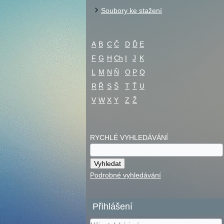
Soubory ke stažení
A
B
C
Č
D
Ď
E
F
G
H
Ch
I
J
K
L
M
N
Ň
O
P
Q
R
Ř
S
Š
T
Ť
U
V
W
X
Y
Z
Ž
RYCHLÉ VYHLEDÁVÁNÍ
Podrobné vyhledávání
Přihlášení