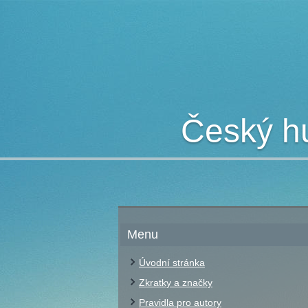
Český hu
Menu
Úvodní stránka
Zkratky a značky
Pravidla pro autory