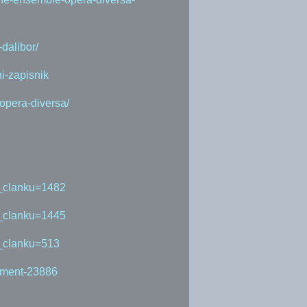
dalibor/
i-zapisnik
opera-diversa/
_clanku=1482
_clanku=1445
_clanku=513
mment-23886