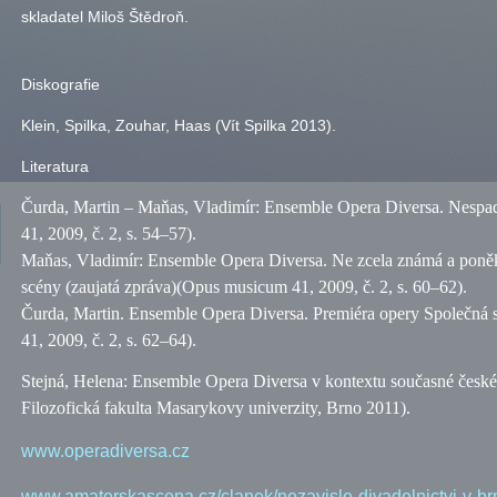
skladatel Miloš Štědroň.
Diskografie
Klein, Spilka, Zouhar, Haas (Vít Spilka 2013).
Literatura
Čurda, Martin – Maňas, Vladimír: Ensemble Opera Diversa. Nespad
41, 2009,
č.
2,
s.
54–57).
Maňas, Vladimír: Ensemble Opera Diversa. Ne zcela známá a poněku
scény (zaujatá zpráva)(Opus musicum 41, 2009,
č.
2,
s.
60–62).
Čurda, Martin. Ensemble Opera Diversa. Premiéra opery Společná
41, 2009,
č.
2,
s.
62–64).
Stejná, Helena: Ensemble Opera Diversa v kontextu současné české 
Filozofická fakulta Masarykovy univerzity, Brno 2011).
www.operadiversa.cz
www.amaterskascena.cz/clanek/nezavisle-divadelnictvi-v-b