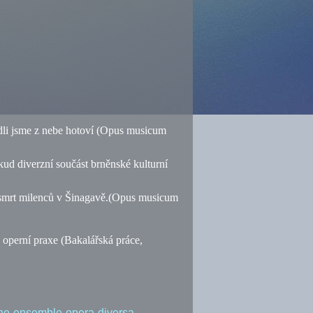
li jsme z nebe hotoví (Opus musicum
d diverzní součást brněnské kulturní
 smrt milenců v Šinagavě.(Opus musicum
operní praxe (Bakalářská práce,
rne-ensemble-opera-diversa-