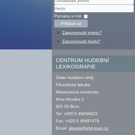
Uživatelské
jméno
Heslo
Pamatuj si mě
Přihlásit se
Zapomenuté jméno?
Zapomenuté heslo?
CENTRUM HUDEBNÍ
LEXIKOGRAFIE
Ústav hudební vědy
Filozofická fakulta
Masarykova univerzita
Arna Nováka 1
602 00 Brno
Tel: +420 5 49494623
Fax: +420 5 49497478
Email:
slovnik@phil.muni.cz