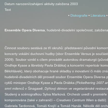
Datum narození/zahájení aktivity:
založena 2003
Text
•
Diskografie
•
Literatura
•
Ensemble Opera Diversa
, hudebně-divadelní společnost, založen
Činnost souboru sestává ze tří okruhů: představení původní komorn
koncerty vokální duchovní hudby (sbor Ensemble Versus je součás
2009). Soubor vznikl s cílem provádět autorskou dramaturgii (původn
Ondřeje Kyase a libretisty Pavla Drábka) a koncertní repertoár kom
Bělohlávek), který obohacuje hrané skladby o inovativní či málo zn
hudebně-divadelních děl provedl soubor Ensemble Opera Diversa pr
cyklů minioper Ondřeje Kyase a Pavla Drábka
(Pickelhering 1607 
smrt milenců v Šinagawě
,
Dýňový démon ve vegetariánské restaura
Studený a scénografkou Sylva Marková. Orchestr uvedl v premiéře ř
komponována (také v zahraničí –
Creatives Centrum Wien
a další).
Gabriela Tardonová, Tomáš Krejčí a Tomáš Hanák. Několik děl orches