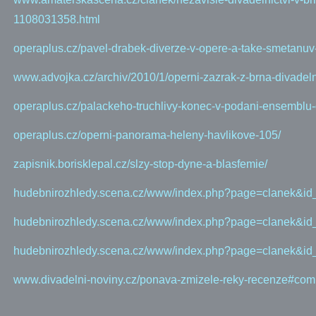
1108031358.html
operaplus.cz/pavel-drabek-diverze-v-opere-a-take-smetanuv-
www.advojka.cz/archiv/2010/1/operni-zazrak-z-brna-divadeln
operaplus.cz/palackeho-truchlivy-konec-v-podani-ensemblu-
operaplus.cz/operni-panorama-heleny-havlikove-105/
zapisnik.borisklepal.cz/slzy-stop-dyne-a-blasfemie/
hudebnirozhledy.scena.cz/www/index.php?page=clanek&id
hudebnirozhledy.scena.cz/www/index.php?page=clanek&id
hudebnirozhledy.scena.cz/www/index.php?page=clanek&id
www.divadelni-noviny.cz/ponava-zmizele-reky-recenze#co