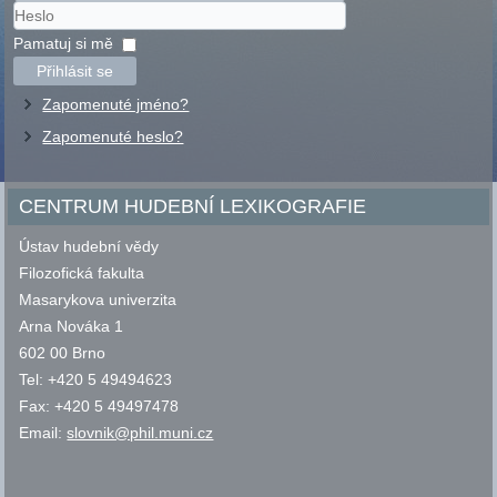
Uživatelské
jméno
Heslo
Pamatuj si mě
Přihlásit se
Zapomenuté jméno?
Zapomenuté heslo?
CENTRUM HUDEBNÍ LEXIKOGRAFIE
Ústav hudební vědy
Filozofická fakulta
Masarykova univerzita
Arna Nováka 1
602 00 Brno
Tel: +420 5 49494623
Fax: +420 5 49497478
Email:
slovnik@phil.muni.cz