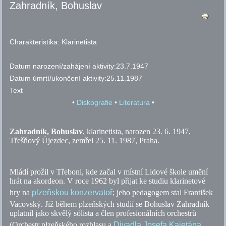
Zahradník, Bohuslav
Charakteristika:
Klarinetista
Datum narození/zahájení aktivity:
23.7.1947
Datum úmrtí/ukončení aktivity:
25.11.1987
Text
•
Diskografie
•
Literatura
•
Zahradník, Bohuslav
, klarinetista, narozen 23. 6. 1947,
Třešňový Újezdec, zemřel 25. 11. 1987, Praha.
Mládí prožil v Třeboni, kde začal v místní Lidové škole umění
hrát na akordeon. V roce 1962 byl přijat ke studiu klarinetové
hry na
plzeňskou konzervatoř
; jeho pedagogem stal František
Vacovský. Již během plzeňských studií se Bohuslav Zahradník
uplatnil jako skvělý sólista a člen profesionálních orchestrů
(Orchestr plzeňského rozhlasu a
Divadla Josefa Kajetána