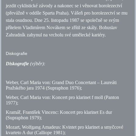
jezdit cyklistické závody a nakonec se i věnovat horolezectví
(převážně v oddíle Sparta Praha). Vášeň pro horolezectví se mu
stala osudnou. Dne 25. listopadu 1987 se společně se svým
přítelem Vladimírem Novákem se zřítil ze skály. Bohuslav
Zahradník zahynul na vrcholu své umělecké kariéry.
Diskografie
Diskografie
(výběr):
Weber, Carl Maria von: Grand Duo Concertant – Laureáti
Pražského jara 1974 (Supraphon 1976);
Weber, Carl Maria von: Koncert pro klarinet f moll (Panton
1977);
Kramář, František Vincenc: Koncert pro klarinet Es dur
(Supraphon 1979);
Mozart, Wolfgang Amadeus: Kvintet pro klarinet a smyčcové
kvarteto A dur (Calliope 1981);