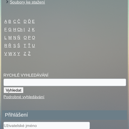
Soubory ke stažení
A
B
C
Č
D
Ď
E
F
G
H
Ch
I
J
K
L
M
N
Ň
O
P
Q
R
Ř
S
Š
T
Ť
U
V
W
X
Y
Z
Ž
RYCHLÉ VYHLEDÁVÁNÍ
Podrobné vyhledávání
Přihlášení