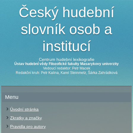
Český hudební
slovník osob a
institucí
Centrum hudební lexikografie
Ústav hudební vědy Filozofické fakulty Masarykovy univerzity
Vedoucí redaktor: Petr Macek
Redakční kruh: Petr Kalina, Karel Steinmetz, Šárka Zahrádková
Menu
Úvodní stránka
Zkratky a značky
Pravidla pro autory