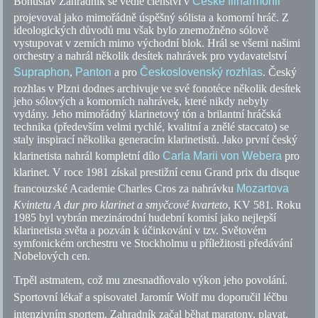
Bohuslav Zahradník se vedle členství v
České filharmonii
projevoval jako mimořádně úspěšný sólista a komorní hrá
č.
Z
ideologických důvodů mu však bylo znemožněno sólově
vystupovat v zemích mimo východní blok. Hrál se všemi našimi
orchestry a nahrál několik desítek nahrávek pro vydavatelství
Supraphon
,
Panton
a pro
Československý rozhlas
. Český
rozhlas v Plzni dodnes archivuje ve své fonotéce několik desítek
jeho sólových a komorních nahrávek, které nikdy nebyly
vydány. Jeho mimořádný klarinetový tón a brilantní hráčská
technika (především velmi rychlé, kvalitní a znělé staccato) se
staly inspirací několika generacím klarinetistů. Jako první český
klarinetista nahrál kompletní dílo
Carla Marii von Webera
pro
klarinet. V roce 1981 získal prestižní cenu Grand prix du disque
francouzské Academie Charles Cros za nahrávku
Mozartova
Kvintetu A dur pro klarinet a smyčcové kvarteto
, KV 581. Roku
1985 byl vybrán mezinárodní hudební komisí jako nejlepší
klarinetista světa a pozván k účinkování v
tzv.
Světovém
symfonickém orchestru ve Stockholmu u příležitosti předávání
Nobelových cen.
Trpěl astmatem, což mu znesnadňovalo výkon jeho povolání.
Sportovní lékař a spisovatel Jaromír Wolf mu doporučil léčbu
intenzivním sportem. Zahradník začal běhat maratony, plavat,