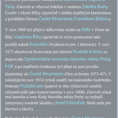
Tyla
). Zároveň se věnoval folklóru v souboru
Zdeňka Bláhy
Úsměv z Horní Břízy (společně s dalším úspěšným klarinetistou
a pozdějším členem
České filharmonie
Františkem Bláhou
).
V roce 1968 byl přijat k dálkovému studiu na
AMU
v Praze do
třídy
Vladimíra Říhy
(společně se svým profesorem také
později nahrál
Kramářův
Dvojkoncert pro 2 klarinety
). V roce
1973 absolvoval
Koncertem pro klarinet
Rudolfa Kubína
za
doprovodu
Symfonického orchestru hlavního města Prahy
FOK
a po úspěšném konkurzu byl přijat na post prvního
klarinetisty do
České filharmonie
(člen orchestru 1973–87). V
následujícím roce 1974 vyhrál soutěž mezinárodního hudebního
festivalu
Pražské jaro
(poprvé se této vyřazovací soutěže
zúčastnil ještě jako konzervatorista v roce 1968). Zároveň získal
titul laureáta a cenu Rady hlavního města Prahy za nejlepší
interpretaci soudobé skladby (
Josef Páleníček
:
Malá suita pro
klarinet a klavír
).