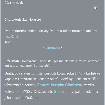
Cžermák
Charakteristika:
Hornisté
Datum úmrtí/ukončení aktivity:
Datum a místo narození ani úmrtí
neznámé.
Text
•
Literatura
•
Cžermák
, sourozenci, hornisté, přesné datum a místo narození
ani úmrtí neznámé (18. století).
Bratři, oba slavní hornisté, působili kolem roku 1746 v kurfiřtské
kapele v Drážďanech. Jeden z bratrů, který byl učitelem dalšího
významného hornisty
Franze Josepha Glöcknera
, zemřel
kolem roku 1750 v Drážďanech.
Glöckner
byl pak povolán na
jeho místo do Drážďan.