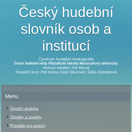
Český hudební
slovník osob a
institucí
Centrum hudební lexikografie
Ústav hudební vědy Filozofické fakulty Masarykovy univerzity
Vedoucí redaktor: Petr Macek
Redakční kruh: Petr Kalina, Karel Steinmetz, Šárka Zahrádková
Menu
Úvodní stránka
Zkratky a značky
Pravidla pro autory