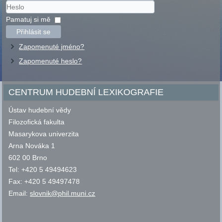
Uživatelské
jméno
Heslo
Pamatuj si mě
Přihlásit se
Zapomenuté jméno?
Zapomenuté heslo?
CENTRUM HUDEBNÍ LEXIKOGRAFIE
Ústav hudební vědy
Filozofická fakulta
Masarykova univerzita
Arna Nováka 1
602 00 Brno
Tel: +420 5 49494623
Fax: +420 5 49497478
Email:
slovnik@phil.muni.cz