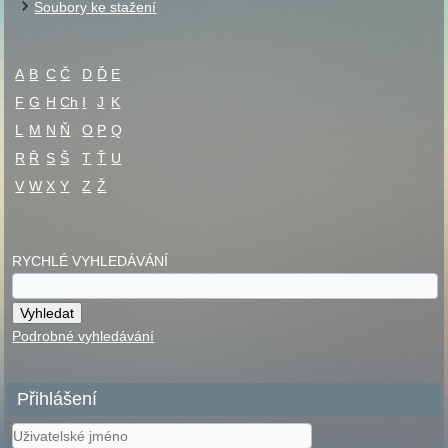
Soubory ke stažení
A
B
C
Č
D
Ď
E
F
G
H
Ch
I
J
K
L
M
N
Ň
O
P
Q
R
Ř
S
Š
T
Ť
U
V
W
X
Y
Z
Ž
RYCHLÉ VYHLEDÁVÁNÍ
Podrobné vyhledávání
Přihlášení