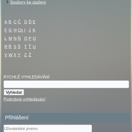
Soubory ke stažení
A
B
C
Č
D
Ď
E
F
G
H
Ch
I
J
K
L
M
N
Ň
O
P
Q
R
Ř
S
Š
T
Ť
U
V
W
X
Y
Z
Ž
RYCHLÉ VYHLEDÁVÁNÍ
Podrobné vyhledávání
Přihlášení