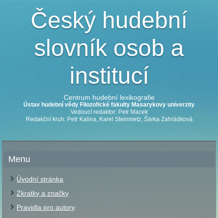
Český hudební
slovník osob a
institucí
Centrum hudební lexikografie
Ústav hudební vědy Filozofické fakulty Masarykovy univerzity
Vedoucí redaktor: Petr Macek
Redakční kruh: Petr Kalina, Karel Steinmetz, Šárka Zahrádková
Menu
Úvodní stránka
Zkratky a značky
Pravidla pro autory