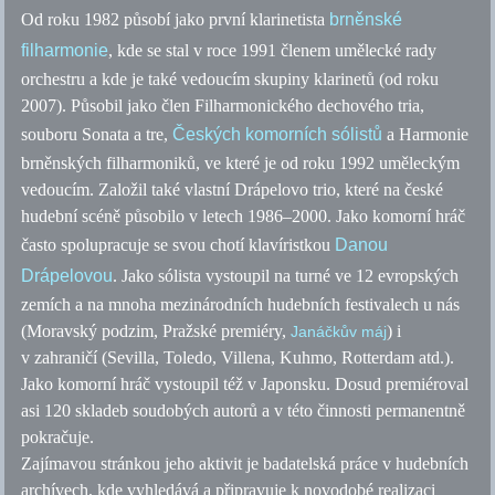
Od roku 1982 působí jako první klarinetista
brněnské
filharmonie
, kde se stal v roce 1991 členem umělecké rady
orchestru a kde je také vedoucím skupiny klarinetů (od roku
2007). Působil jako člen Filharmonického dechového tria,
souboru Sonata a tre,
Českých komorních sólistů
a Harmonie
brněnských filharmoniků, ve které je od roku 1992 uměleckým
vedoucím. Založil také vlastní Drápelovo trio, které na české
hudební scéně působilo v letech 1986–2000. Jako komorní hráč
často spolupracuje se svou chotí klavíristkou
Danou
Drápelovou
. Jako sólista vystoupil na turné ve 12 evropských
zemích a na mnoha mezinárodních hudebních festivalech u nás
(Moravský podzim, Pražské premiéry,
) i
Janáčkův máj
v zahraničí (Sevilla, Toledo, Villena, Kuhmo, Rotterdam
atd.
).
Jako komorní hráč vystoupil též v Japonsku. Dosud premiéroval
asi 120 skladeb soudobých autorů a v této činnosti permanentně
pokračuje.
Zajímavou stránkou jeho aktivit je badatelská práce v hudebních
archívech, kde vyhledává a připravuje k novodobé realizaci