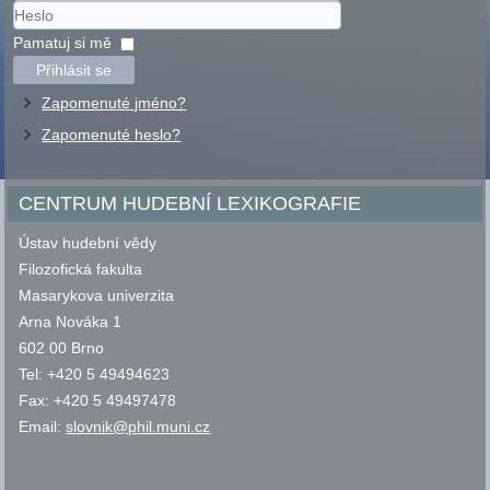
Uživatelské
jméno
Heslo
Pamatuj si mě
Přihlásit se
Zapomenuté jméno?
Zapomenuté heslo?
CENTRUM HUDEBNÍ LEXIKOGRAFIE
Ústav hudební vědy
Filozofická fakulta
Masarykova univerzita
Arna Nováka 1
602 00 Brno
Tel: +420 5 49494623
Fax: +420 5 49497478
Email:
slovnik@phil.muni.cz