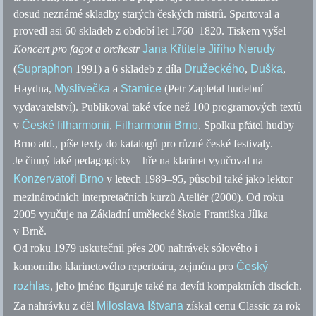
dosud neznámé skladby starých českých mistrů. Spartoval a
provedl asi 60 skladeb z období let 1760–1820. Tiskem vyšel
Koncert pro fagot a orchestr
Jana Křtitele Jiřího Nerudy
(
Supraphon
1991) a 6 skladeb z díla
Družeckého
,
Duška
,
Haydna,
Myslivečka
a
Stamice
(Petr Zapletal hudební
vydavatelství). Publikoval také více než 100 programových textů
v
České filharmonii
,
Filharmonii Brno
, Spolku přátel hudby
Brno
atd.
, píše texty do katalogů pro různé české festivaly.
Je činný také pedagogicky – hře na klarinet vyučoval na
Konzervatoři Brno
v letech 1989–95, působil také jako lektor
mezinárodních interpretačních kurzů Ateliér (2000). Od roku
2005 vyučuje na Základní umělecké škole Františka Jílka
v Brně.
Od roku 1979 uskutečnil přes 200 nahrávek sólového i
komorního klarinetového repertoáru, zejména pro
Český
rozhlas
, jeho jméno figuruje také na devíti kompaktních discích.
Za nahrávku z děl
Miloslava Ištvana
získal cenu Classic za rok