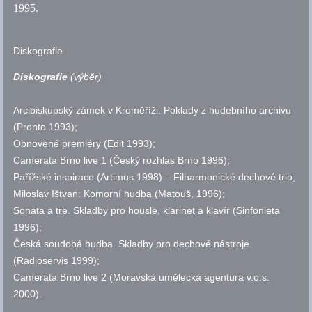
1995.
Diskografie
Diskografie
(výběr)
Arcibiskupský zámek v Kroměříži. Poklady z hudebního archivu
(Pronto 1993);
Obnovené premiéry (Edit 1993);
Camerata Brno live 1 (Český rozhlas Brno 1996);
Pařížské inspirace (Artimus 1998) – Filharmonické dechové trio;
Miloslav Ištvan: Komorní hudba (Matouš, 1996);
Sonata a tre. Skladby pro housle, klarinet a klavír (Sinfonieta
1996);
Česká soudobá hudba. Skladby pro dechové nástroje
(Radioservis 1999);
Camerata Brno live 2 (Moravská umělecká agentura v.o.s.
2000).