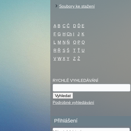
Soubory ke stažení
A
B
C
Č
D
Ď
E
F
G
H
Ch
I
J
K
L
M
N
Ň
O
P
Q
R
Ř
S
Š
T
Ť
U
V
W
X
Y
Z
Ž
RYCHLÉ VYHLEDÁVÁNÍ
Podrobné vyhledávání
Přihlášení