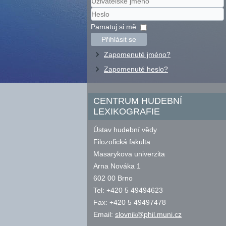
Uživatelské
jméno
Heslo
Pamatuj si mě
Přihlásit se
Zapomenuté jméno?
Zapomenuté heslo?
CENTRUM HUDEBNÍ
LEXIKOGRAFIE
Ústav hudební vědy
Filozofická fakulta
Masarykova univerzita
Arna Nováka 1
602 00 Brno
Tel: +420 5 49494623
Fax: +420 5 49497478
Email:
slovnik@phil.muni.cz