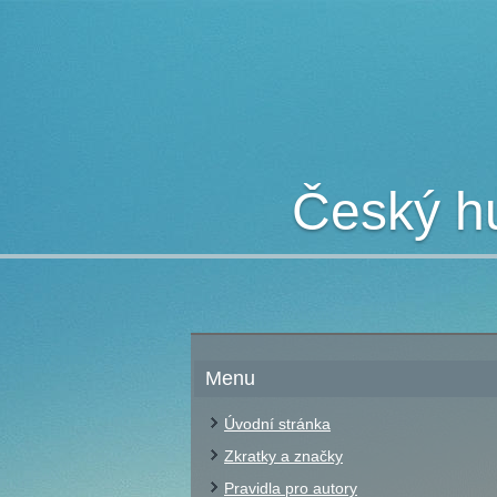
Český hu
Menu
Úvodní stránka
Zkratky a značky
Pravidla pro autory