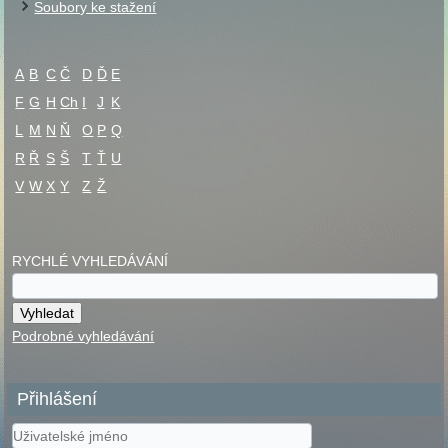
Soubory ke stažení
A
B
C
Č
D
Ď
E
F
G
H
Ch
I
J
K
L
M
N
Ň
O
P
Q
R
Ř
S
Š
T
Ť
U
V
W
X
Y
Z
Ž
RYCHLÉ VYHLEDÁVÁNÍ
Podrobné vyhledávání
Přihlášení