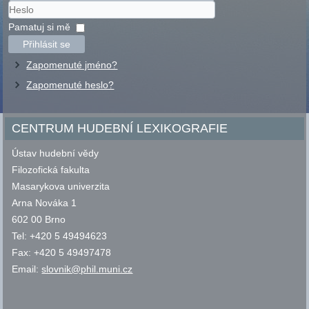
Uživatelské
jméno
Heslo
Pamatuj si mě
Přihlásit se
Zapomenuté jméno?
Zapomenuté heslo?
CENTRUM HUDEBNÍ LEXIKOGRAFIE
Ústav hudební vědy
Filozofická fakulta
Masarykova univerzita
Arna Nováka 1
602 00 Brno
Tel: +420 5 49494623
Fax: +420 5 49497478
Email:
slovnik@phil.muni.cz