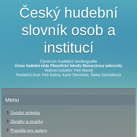
Český hudební
slovník osob a
institucí
Centrum hudební lexikografie
Ústav hudební vědy Filozofické fakulty Masarykovy univerzity
Vedoucí redaktor: Petr Macek
Redakční kruh: Petr Kalina, Karel Steinmetz, Šárka Zahrádková
Menu
Úvodní stránka
Zkratky a značky
Pravidla pro autory