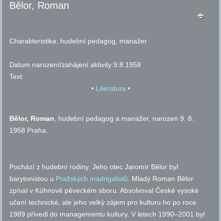
Bělor, Roman
Charakteristika:
hudební pedagog, manažer
Datum narození/zahájení aktivity:
9.8.1958
Text
•
Literatura
•
Bělor, Roman
, hudební pedagog a manažer, narozen 9. 8.
1958 Praha.
Pochází z hudební rodiny. Jeho otec Jaromír Bělor byl
barytonistou u
Pražských madrigalistů
. Mladý Roman Bělor
zpíval v Kühnově pěveckém sboru. Absolvoval České vysoké
učení technické, ale jeho velký zájem pro kulturu ho po roce
1989 přivedl do managementu kultury. V letech 1990–2001 byl