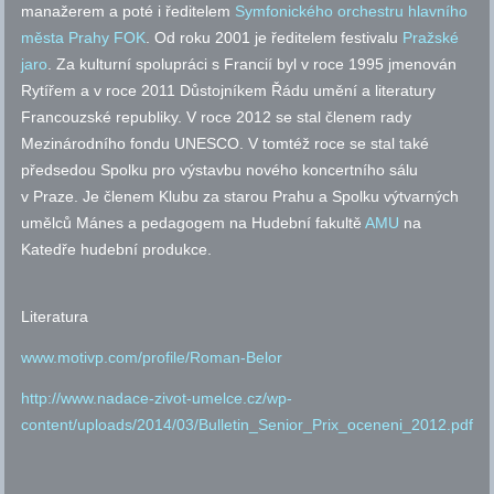
manažerem a poté i ředitelem
Symfonického orchestru hlavního
města Prahy FOK
. Od roku 2001 je ředitelem festivalu
Pražské
jaro
. Za kulturní spolupráci s Francií byl v roce 1995 jmenován
Rytířem a v roce 2011 Důstojníkem Řádu umění a literatury
Francouzské republiky. V roce 2012 se stal členem rady
Mezinárodního fondu UNESCO. V tomtéž roce se stal také
předsedou Spolku pro výstavbu nového koncertního sálu
v Praze. Je členem Klubu za starou Prahu a Spolku výtvarných
umělců Mánes a pedagogem na Hudební fakultě
AMU
na
Katedře hudební produkce.
Literatura
www.motivp.com/profile/Roman-Belor
http://www.nadace-zivot-umelce.cz/wp-
content/uploads/2014/03/Bulletin_Senior_Prix_oceneni_2012.pdf