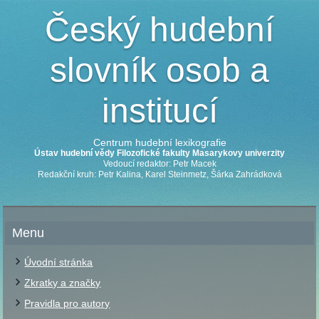
Český hudební
slovník osob a
institucí
Centrum hudební lexikografie
Ústav hudební vědy Filozofické fakulty Masarykovy univerzity
Vedoucí redaktor: Petr Macek
Redakční kruh: Petr Kalina, Karel Steinmetz, Šárka Zahrádková
Menu
Úvodní stránka
Zkratky a značky
Pravidla pro autory