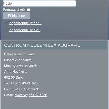
Uživatelské
jméno
Heslo
Pamatuj si mě
Přihlásit se
Zapomenuté jméno?
Zapomenuté heslo?
CENTRUM HUDEBNÍ LEXIKOGRAFIE
Ústav hudební vědy
Filozofická fakulta
Masarykova univerzita
Arna Nováka 1
602 00 Brno
Tel: +420 5 49494623
Fax: +420 5 49497478
Email:
slovnik@phil.muni.cz