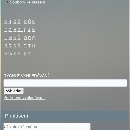
Soubory ke stažení
A
B
C
Č
D
Ď
E
F
G
H
Ch
I
J
K
L
M
N
Ň
O
P
Q
R
Ř
S
Š
T
Ť
U
V
W
X
Y
Z
Ž
RYCHLÉ VYHLEDÁVÁNÍ
Podrobné vyhledávání
Přihlášení