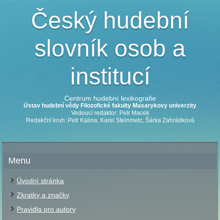
Český hudební
slovník osob a
institucí
Centrum hudební lexikografie
Ústav hudební vědy Filozofické fakulty Masarykovy univerzity
Vedoucí redaktor: Petr Macek
Redakční kruh: Petr Kalina, Karel Steinmetz, Šárka Zahrádková
Menu
Úvodní stránka
Zkratky a značky
Pravidla pro autory