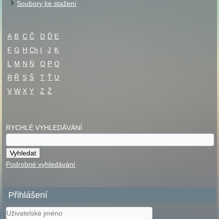
Soubory ke stažení
A
B
C
Č
D
Ď
E
F
G
H
Ch
I
J
K
L
M
N
Ň
O
P
Q
R
Ř
S
Š
T
Ť
U
V
W
X
Y
Z
Ž
RYCHLÉ VYHLEDÁVÁNÍ
Podrobné vyhledávání
Přihlášení