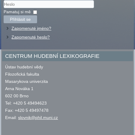
Uživatelské
jméno
Heslo
Pamatuj si mě
Přihlásit se
Zapomenuté jméno?
Zapomenuté heslo?
CENTRUM HUDEBNÍ LEXIKOGRAFIE
Ústav hudební vědy
Filozofická fakulta
Masarykova univerzita
Arna Nováka 1
602 00 Brno
Tel: +420 5 49494623
Fax: +420 5 49497478
Email:
slovnik@phil.muni.cz