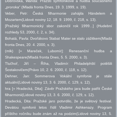
Dobrovská, Wanda: Pražští symfonikové a hudba současného
„proroka“ (Mladá fronta Dnes, 19. 3. 1999,
s.
19).
Veber, Petr: Česká filharmonie zahájila Händelem a
Mozartem(Lidové noviny 12, 18. 9. 1999,
č.
218,
s.
13).
[Pražský filharmonický sbor zakončil rok 1999...] (Hudební
rozhledy 53, 2000,
č.
2,
s.
34).
Bohatá, Pavla: Dvořákovo Stabat Mater se stalo zážitkem(Mladá
fronta Dnes, 20. 4. 2000,
s.
3).
(mlk) [= Mareček, Lubomír]: Renesanční hudba a
Shakespeare(Mladá fronta Dnes, 5. 5. 2000,
s.
3).
Tlučhoř, Jiří – Říha, Vladimír: Philadelphští potěšili
Šostakovičem(Právo 10, 2. 6. 2000,
č.
118,
s.
12).
Dehner, Jan: Sommerova Vokální symfonie je stále
aktuální(Lidové noviny 13, 3. 6. 2000,
č.
129,
s.
12).
hra [= Hradecká, Dita]: Závěr Pražského jara bude patřit České
filharmonii(Lidové noviny 13, 3. 6. 2000,
č.
129,
s.
12).
Hradecká, Dita: Pražské jaro potvrdilo, že je světový festival.
Devátou symfonii letos řídil Vladimir Ashkenazy. Program
příštího ročníku bude znám až na podzim(Lidové noviny 13, 5.