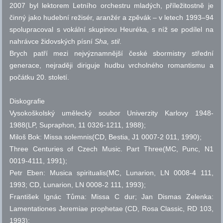
2007 byl lektorem Letního orchestru mladých, příležitostně je
činný jako hudební režisér, aranžér a zpěvák – v letech 1993–94
spolupracoval s vokální skupinou Heuréka, s níž se podílel na
nahrávce židovských písní
Sha, stil
.
Brych patří mezi nejvýznamnější české sbormistry střední
generace, nejraději diriguje hudbu vrcholného romantismu a
počátku 20. století.
Diskografie
Vysokoškolský umělecký soubor Univerzity Karlovy 1948-
1988(LP, Supraphon, 11 0326-1211, 1988);
Miloš Bok: Missa solemnis(CD, Bestia, J1 0007-2 011, 1990);
Three Centuries of Czech Music. Part Three(MC, Punc, N1
0019-4111, 1991);
Petr Eben: Musica spiritualis(MC, Lunarion, LN 0008-4 111,
1993; CD, Lunarion, LN 0008-2 111, 1993);
František Ignác Tůma: Missa C dur; Jan Dismas Zelenka:
Lamentationes Jeremiae prophetae (CD, Rosa Classic, RD 103,
1993);