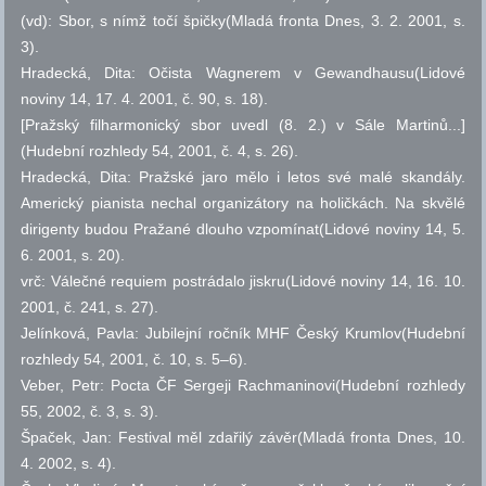
(vd): Sbor, s nímž točí špičky(Mladá fronta Dnes, 3. 2. 2001,
s.
3).
Hradecká, Dita: Očista Wagnerem v Gewandhausu(Lidové
noviny 14, 17. 4. 2001,
č.
90,
s.
18).
[Pražský filharmonický sbor uvedl (8. 2.) v Sále Martinů...]
(Hudební rozhledy 54, 2001,
č.
4,
s.
26).
Hradecká, Dita: Pražské jaro mělo i letos své malé skandály.
Americký pianista nechal organizátory na holičkách. Na skvělé
dirigenty budou Pražané dlouho vzpomínat(Lidové noviny 14, 5.
6. 2001,
s.
20).
vrč: Válečné requiem postrádalo jiskru(Lidové noviny 14, 16. 10.
2001,
č.
241,
s.
27).
Jelínková, Pavla: Jubilejní ročník MHF Český Krumlov(Hudební
rozhledy 54, 2001,
č.
10,
s.
5–6).
Veber, Petr: Pocta ČF Sergeji Rachmaninovi(Hudební rozhledy
55, 2002,
č.
3,
s.
3).
Špaček, Jan: Festival měl zdařilý závěr(Mladá fronta Dnes, 10.
4. 2002,
s.
4).