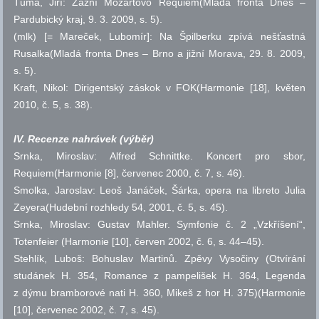
Tůma, Jiří: Zazní Mozartovo Requiem(Mladá fronta Dnes –
Pardubický kraj, 9. 3. 2009,
s.
5).
(mlk) [= Mareček, Lubomír]: Na Špilberku zpívá nešťastná
Rusalka(Mladá fronta Dnes – Brno a jižní Morava, 29. 8. 2009,
s.
5).
Kraft, Nikol: Dirigentský záskok v FOK(Harmonie [18], květen
2010,
č.
5,
s.
38).
IV. Recenze nahrávek (výběr)
Srnka, Miroslav: Alfred Schnittke. Koncert pro sbor,
Requiem(Harmonie [8], červenec 2000,
č.
7,
s.
46).
Smolka, Jaroslav: Leoš Janáček, Šárka, opera na libreto Julia
Zeyera(Hudební rozhledy 54, 2001,
č.
5,
s.
45).
Srnka, Miroslav: Gustav Mahler. Symfonie
č.
2 „Vzkříšení“,
Totenfeier (Harmonie [10], červen 2002,
č.
6,
s.
44–45).
Stehlík, Luboš: Bohuslav Martinů. Zpěvy Vysočiny (Otvírání
studánek H. 354, Romance z pampelišek H. 364, Legenda
z dýmu bramborové nati H. 360, Mikeš z hor H. 375)(Harmonie
[10], červenec 2002,
č.
7,
s.
45).