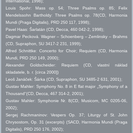
International, 1998);
Louis Spohr: Mass
op.
54; Three Psalms
op.
85; Felix
Mendelssohn Bartholdy: Three Psalms
op.
78(CD, Harmonia
Mundi (Praga Digitalis), PRD 250 117, 1998);
Pavel Haas: Šarlatán (CD, Decca, 460 042-2, 1998);
Dagmar Pecková. Wagner – Schoenberg – Zemlinsky – Brahms
(CD, Supraphon, SU 3417-2 231, 1999);
Alfred Schnittke: Concerto for Choir; Requiem (CD, Harmonia
Mundi, PRD 250 149, 2000);
Alexander Goldscheider: Requiem (CD, vlastní náklad
skladatele,
b. r.
[circa 2000])
Leoš Janáček: Šárka (CD, Supraphon, SU 3485-2 631, 2001);
Gustav Mahler: Symphony No. 8 in E flat major „Symphony of a
Thousand“(CD, Decca, 467 314-2, 2001);
Gustav Mahler: Symphonie Nr. 8(CD, Musicom, MC 0205-06,
2002);
Sergej Rachmaninov: Vespers Op. 37; Liturgy of St. John
Chrysostom, Op. 31 (excerpts) (SACD, Harmonia Mundi (Praga
Digitalis), PRD 250 176, 2002);