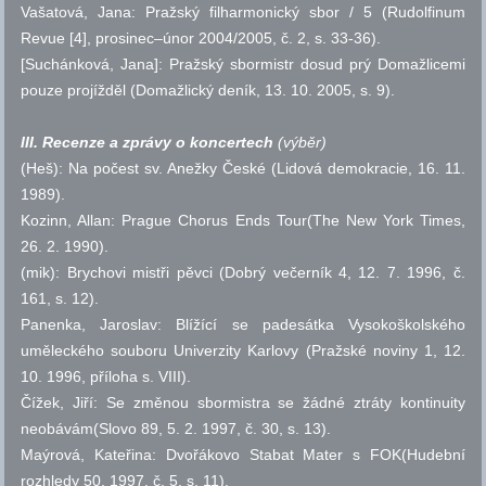
Vašatová, Jana: Pražský filharmonický sbor / 5 (Rudolfinum
Revue [4], prosinec–únor 2004/2005,
č.
2,
s.
33-36).
[Suchánková, Jana]: Pražský sbormistr dosud prý Domažlicemi
pouze projížděl (Domažlický deník, 13. 10. 2005,
s.
9).
III. Recenze a zprávy o koncertech
(výběr)
(Heš): Na počest
sv.
Anežky České (Lidová demokracie, 16. 11.
1989).
Kozinn, Allan: Prague Chorus Ends Tour(The New York Times,
26. 2. 1990).
(mik): Brychovi mistři pěvci (Dobrý večerník 4, 12. 7. 1996,
č.
161,
s.
12).
Panenka, Jaroslav: Blížící se padesátka Vysokoškolského
uměleckého souboru Univerzity Karlovy (Pražské noviny 1, 12.
10. 1996, příloha s. VIII).
Čížek, Jiří: Se změnou sbormistra se žádné ztráty kontinuity
neobávám(Slovo 89, 5. 2. 1997,
č.
30,
s.
13).
Maýrová, Kateřina: Dvořákovo Stabat Mater s FOK(Hudební
rozhledy 50, 1997,
č.
5,
s.
11).