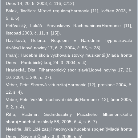
Dnes 14, 20. 5. 2003,
č.
116, C/12).
Bálek, Jindřich: Mírové requiem(Harmonie [11], květen 2003,
č.
5,
s.
6).
Petřvalský, Lukáš: Pravoslavný Rachmaninov(Harmonie [11],
listopad 2003,
č.
11,
s.
[15]).
Havlíková, Helena: Requiem v Národním hypnotizovalo
diváky(Lidové noviny 17, 6. 3. 2004,
č.
56,
s.
28).
(man): Hudební škola vychovala stovky muzikantů(Mladá fronta
Dnes – Pardubický kraj, 24. 3. 2004,
s.
4).
Hradecká, Dita: Filharmonický sbor slaví(Lidové noviny 17, 21.
10. 2004,
č.
246,
s.
27).
Veber, Petr: Sborová virtuozita(Harmonie [12], prosinec 2004,
č.
12,
s.
4).
Veber, Petr: Vokální duchovní oblouk(Harmonie [13], únor 2005,
č.
2,
s.
4).
Říha, Vladimír: Sedmdesátiny Pražského filhamonického
sboru(Hudební rozhledy 58, 2005,
č.
4,
s.
6–7).
Needrle, Jiří: Lidé zažijí neobvyklá hudební spojení(Mladá fronta
Dnes – Severní Čechy, 3. 8. 2006,
s.
5).