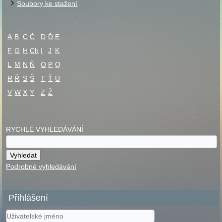
Soubory ke stažení
A
B
C
Č
D
Ď
E
F
G
H
Ch
I
J
K
L
M
N
Ň
O
P
Q
R
Ř
S
Š
T
Ť
U
V
W
X
Y
Z
Ž
RYCHLÉ VYHLEDÁVÁNÍ
Podrobné vyhledávání
Přihlášení