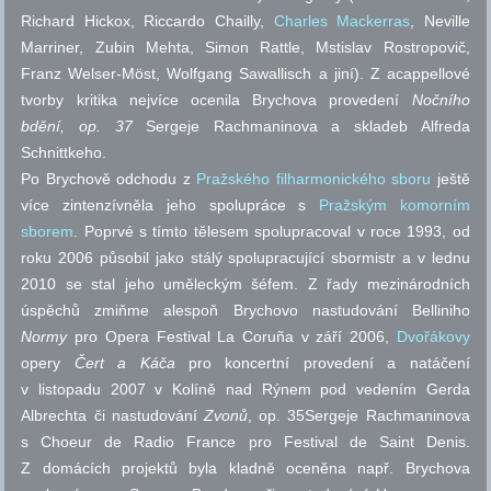
Richard Hickox, Riccardo Chailly,
Charles Mackerras
, Neville
Marriner, Zubin Mehta, Simon Rattle, Mstislav Rostropovič,
Franz Welser-Möst, Wolfgang Sawallisch a jiní). Z acappellové
tvorby kritika nejvíce ocenila Brychova provedení
Nočního
bdění,
op.
37
Sergeje Rachmaninova a skladeb Alfreda
Schnittkeho.
Po Brychově odchodu z
Pražského filharmonického sboru
ještě
více zintenzívněla jeho spolupráce s
Pražským komorním
sborem
. Poprvé s tímto tělesem spolupracoval v roce 1993, od
roku 2006 působil jako stálý spolupracující sbormistr a v lednu
2010 se stal jeho uměleckým šéfem. Z řady mezinárodních
úspěchů zmiňme alespoň Brychovo nastudování Belliniho
Normy
pro Opera Festival La Coruña v září 2006,
Dvořákovy
opery
Čert a Káča
pro koncertní provedení a natáčení
v listopadu 2007 v Kolíně nad Rýnem pod vedením Gerda
Albrechta či nastudování
Zvonů
,
op.
35Sergeje Rachmaninova
s Choeur de Radio France pro Festival de Saint Denis.
Z domácích projektů byla kladně oceněna
např.
Brychova