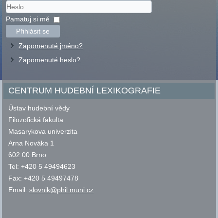
Uživatelské
jméno
Heslo
Pamatuj si mě
Přihlásit se
Zapomenuté jméno?
Zapomenuté heslo?
CENTRUM HUDEBNÍ LEXIKOGRAFIE
Ústav hudební vědy
Filozofická fakulta
Masarykova univerzita
Arna Nováka 1
602 00 Brno
Tel: +420 5 49494623
Fax: +420 5 49497478
Email:
slovnik@phil.muni.cz