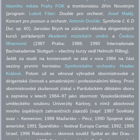
hlavního města Prahy FOK
a trombonistou Jiřím Novotným
(program:
Luboš Fišer
:
Double pro orchestr
,
Josef Matěj
:
Koncert pro pozoun a orchestr
,
Antonín Dvořák
:
Symfonie
č.
6 D
Dur,
op.
60
). Jaroslav Brych se zúčastnil několika dirigentských
kurzů pořádaných
Akademií múzických umění
a
Českou
filharmonií
(1987 Praha; 1988, 1990 Internationale
Bachakademie Stuttgart – všechny kurzy vedl Helmuth Rilling).
Ještě za studií na konzervatoři se stal v roce 1984 na část
sezóny prvním hornistou
Symfonického orchestru Hradec
Králové
. Potom už se věnoval výhradně sbormistrovské a
dirigentské činnosti s amatérskými i profesionálními tělesy. První
sbormistrovské zkušenosti získal v Pardubickém dětském sboru
a zejména v letech 1984–97 jako sbormistr Vysokoškolského
uměleckého souboru Univerzity Karlovy, s nímž absolvoval
mnoho úspěšných zahraničních zájezdů (
např.
1987 Sovětský
svaz – Kemerovo; 1988 Maďarsko – Pécz; 1990 Spojené státy
americké; 1991 Španělsko – festival Europa Cantat; 1992, 1995
Izrael; 1996 Rakousko – sborová soutěž Spittal an der Drau –