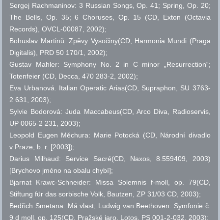
Sergej Rachmaninov: 3 Russian Songs, Op. 41; Spring, Op. 20;
The Bells, Op. 35; 6 Choruses, Op. 15 (CD, Exton (Octavia
Records), OVCL-00087, 2002);
Bohuslav Martinů: Zpěvy Vysočiny(CD, Harmonia Mundi (Praga
Digitalis), PRD 50 170/1, 2002);
Gustav Mahler: Symphony No. 2 in C minor „Resurrection“;
Totenfeier (CD, Decca, 470 283-2, 2002);
Eva Urbanová. Italian Operatic Arias(CD, Supraphon, SU 3763-
2 631, 2003);
Sylvie Bodorová: Juda Maccabeus(CD, Arco Diva, Radioservis,
UP 0065-2 231, 2003);
Leopold Eugen Měchura: Marie Potocká (CD, Národní divadlo
v Praze,
b. r.
[2003]);
Darius Milhaud: Service Sacré(CD, Naxos, 8.559409, 2003)
[Brychovo jméno na obalu chybí];
Bjarnat Krawc-Schneider: Missa Solemnis f-moll,
op.
79(CD,
Stiftung für das sorbische Volk, Bautzen, ZP 31/03 CD, 2003);
Bedřich Smetana: Má vlast; Ludwig van Beethoven: Symfonie
č.
9 d moll,
op.
125(CD, Pražské jaro, Lotos, PS 001-2-032, 2003);