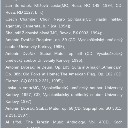
Jan Bernátek: Křížová cesta(MC, Rosa, RC 149, 1994; CD,
Rosa, RD 1127,
b. r.
);
Czech Chamber Choir. Negro Spirituals(CD, vlastní náklad
agentury Camerata,
b. r.
[ca. 1994]);
Sha, stil! Židovské písně(MC, Bevox, BX 0003, 1994);
Antonín Dvořák: Requiem,
op.
89 (CD, Vysokoškolský umělecký
soubor Univerzity Karlovy, 1995);
Antonín Dvořák: Stabat Mater,
op.
58 (CD, Vysokoškolský
umělecký soubor Univerzity Karlovy, 1995);
Antonín Dvořák: Te Deum, Op. 103; Suita in A major „American“,
Op. 98b; Old Folks at Home; The American Flag, Op. 102 (CD,
Clarton, CQ 0013-2 231, 1995);
Láska a smrt(MC, Vysokoškolský umělecký soubor Univerzity
Karlovy, 1997; CD, Vysokoškolský umělecký soubor Univerzity
Karlovy, 1997);
Antonín Dvořák: Stabat Mater,
op.
58(CD, Supraphon, SU 3311-
2 231, 1997);
Al s’fod. The Terezin Music Anthology, Vol. 4(CD, Koch