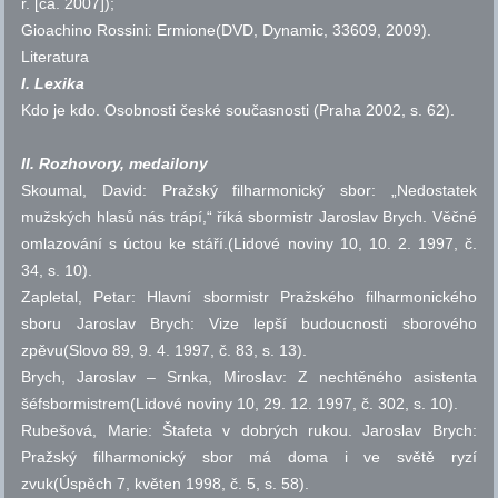
r.
[ca. 2007]);
Gioachino Rossini: Ermione(DVD, Dynamic, 33609, 2009).
Literatura
I. Lexika
Kdo je kdo. Osobnosti české současnosti (Praha 2002,
s.
62).
II. Rozhovory, medailony
Skoumal, David: Pražský filharmonický sbor: „Nedostatek
mužských hlasů nás trápí,“ říká sbormistr Jaroslav Brych. Věčné
omlazování s úctou ke stáří.(Lidové noviny 10, 10. 2. 1997,
č.
34,
s.
10).
Zapletal, Petar: Hlavní sbormistr Pražského filharmonického
sboru Jaroslav Brych: Vize lepší budoucnosti sborového
zpěvu(Slovo 89, 9. 4. 1997,
č.
83,
s.
13).
Brych, Jaroslav – Srnka, Miroslav: Z nechtěného asistenta
šéfsbormistrem(Lidové noviny 10, 29. 12. 1997,
č.
302,
s.
10).
Rubešová, Marie: Štafeta v dobrých rukou. Jaroslav Brych:
Pražský filharmonický sbor má doma i ve světě ryzí
zvuk(Úspěch 7, květen 1998,
č.
5,
s.
58).