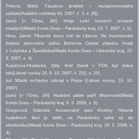
Pokora, Miloš: Faustovo prokletí – nezapomenutelný
zážitek(Hudební rozhledy 60, 2007,
č.
3,
s.
[9]).
(tum) [= Tůma, Jiří]: Hraje Letní komorní orchestr
mladých(Mladá fronta Dnes – Pardubický kraj, 14. 7. 2007,
s.
5).
Hora, Jakub: Pěvecké sbory míří do Liberce. Na mezinárodní
festival sborového zpěvu Bohemia Cantat přijedou hosté
z Lotyšska a Španělska(Mladá fronta Dnes – Liberecký kraj, 22.
8. 2007,
s.
4).
Kopáčová-Hradecká, Dita: Král David v FOK byl dobrý
tah(Lidové noviny 20, 5. 10. 2007,
č.
232,
s.
20).
kul: Mladé orchestry zahrají v Praze (Lidové noviny, 15. 10.
2007).
(tum) [= Tůma, Jiří]: Hudební pátek patří filharmonii(Mladá
fronta Dnes – Pardubický kraj, 6. 3. 2009,
s.
5).
Gregorová, Gabriela: Konzervatoř slaví třicetiny. Historie
hudebních škol je delší, na Pardubicku sahá až do
středověku(Mladá fronta Dnes – Pardubický kraj, 29. 3. 2008,
s.
4).