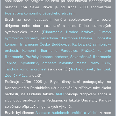
spolupráce se Sergem Baudem při nastudování Honeggerova
oratoria
Král David
. Brych je od srpna 2009 sbormistrem
Foerstrova komorního pěveckého sdružení
.
Brych za svoji dosavadní kariéru spolupracoval na pozici
dirigenta nebo sbormistra také s celou řadou tuzemských
symfonických těles (
Filharmonie Hradec Králové
,
Filmový
symfonický orchestr
,
Janáčkova filharmonie Ostrava
,
Jihočeská
komorní filharmonie České Budějovice
,
Karlovarský symfonický
orchestr
,
Komorní filharmonie Pardubice
,
Pražská komorní
filharmonie
,
Pražský komorní orchestr
,
Severočeská filharmonie
Teplice
,
Symfonický orchestr hlavního města Prahy FOK
,
Talichův komorní orchestr
) a dirigentů (
Jiří Bělohlávek
,
Jiří Kout
,
Zdeněk Mácal
a další).
Počínaje zářím 2005 je Brych činný také pedagogicky, na
Konzervatoři v Pardubicích učí dirigování a střídavě také školní
orchestr, na Hudební fakultě
AMU
vyučuje dirigování sboru a
sluchovou analýzu a na Pedagogické fakultě Univerzity Karlovy
se věnuje přípravě dirigentských výkonů.
Brych byl členem
Asociace hudebních umělců a vědců
, v roce