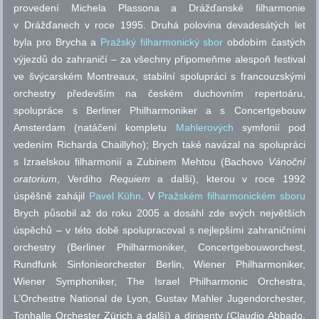
provedení Michela Plassona a Drážďanské filharmonie
v Drážďanech v roce 1995. Druhá polovina devadesátých let
byla pro Brycha a
Pražský filharmonický sbor
obdobím častých
výjezdů do zahraničí – za všechny připomeňme alespoň festival
ve švýcarském Montreaux, stabilní spolupráci s francouzskými
orchestry především na českém duchovním repertoáru,
spolupráce s Berliner Philharmoniker a s Concertgebouw
Amsterdam (natáčení kompletu
Mahlerových
symfonií pod
vedením Richarda Chaillyho); Brych také navázal na spolupráci
s Izraelskou filharmonií a Zubinem Mehtou (Bachovo
Vánoční
oratorium
, Verdiho
Requiem
a další), kterou v roce 1992
úspěšně zahájil
Pavel Kühn
. V
Pražském filharmonickém sboru
Brych působil až do roku 2005 a dosáhl zde svých největších
úspěchů – v této době spolupracoval s nejlepšími zahraničními
orchestry (Berliner Philharmoniker, Concertgebouworchest,
Rundfunk Sinfonieorchester Berlin, Wiener Philharmoniker,
Wiener Symphoniker, The Israel Philharmonic Orchestra,
L’Orchestre National de Lyon, Gustav Mahler Jugendorchester,
Tonhalle Orchester Zürich a další) a dirigenty (Claudio Abbado,