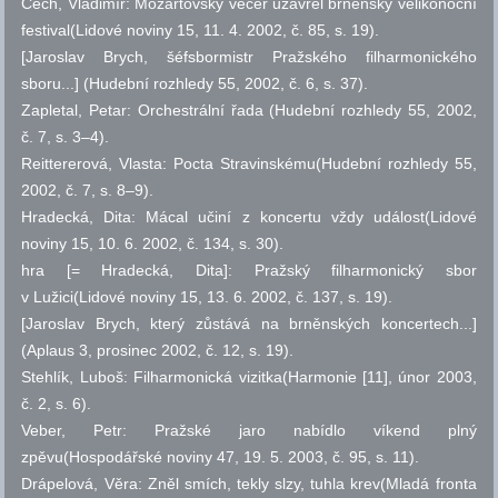
Čech, Vladimír: Mozartovský večer uzavřel brněnský velikonoční
festival(Lidové noviny 15, 11. 4. 2002,
č.
85,
s.
19).
[Jaroslav Brych, šéfsbormistr Pražského filharmonického
sboru...] (Hudební rozhledy 55, 2002,
č.
6,
s.
37).
Zapletal, Petar: Orchestrální řada (Hudební rozhledy 55, 2002,
č.
7,
s.
3–4).
Reittererová, Vlasta: Pocta Stravinskému(Hudební rozhledy 55,
2002,
č.
7,
s.
8–9).
Hradecká, Dita: Mácal učiní z koncertu vždy událost(Lidové
noviny 15, 10. 6. 2002,
č.
134,
s.
30).
hra [= Hradecká, Dita]: Pražský filharmonický sbor
v Lužici(Lidové noviny 15, 13. 6. 2002,
č.
137,
s.
19).
[Jaroslav Brych, který zůstává na brněnských koncertech...]
(Aplaus 3, prosinec 2002,
č.
12,
s.
19).
Stehlík, Luboš: Filharmonická vizitka(Harmonie [11], únor 2003,
č.
2,
s.
6).
Veber, Petr: Pražské jaro nabídlo víkend plný
zpěvu(Hospodářské noviny 47, 19. 5. 2003,
č.
95,
s.
11).
Drápelová, Věra: Zněl smích, tekly slzy, tuhla krev(Mladá fronta