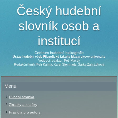
Český hudební
slovník osob a
institucí
Centrum hudební lexikografie
Ústav hudební vědy Filozofické fakulty Masarykovy univerzity
Vedoucí redaktor: Petr Macek
Redakční kruh: Petr Kalina, Karel Steinmetz, Šárka Zahrádková
Menu
Úvodní stránka
Zkratky a značky
Pravidla pro autory