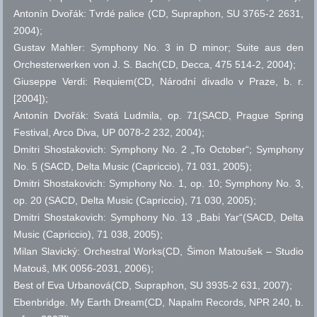
Antonín Dvořák: Tvrdé palice (CD, Supraphon, SU 3765-2 2631,
2004);
Gustav Mahler: Symphony No. 3 in D minor; Suite aus den
Orchesterwerken von J. S. Bach(CD, Decca, 475 514-2, 2004);
Giuseppe Verdi: Requiem(CD, Národní divadlo v Praze,
b. r.
[2004]);
Antonín Dvořák: Svatá Ludmila,
op.
71(SACD, Prague Spring
Festival, Arco Diva, UP 0078-2 232, 2004);
Dmitri Shostakovich: Symphony No. 2 „To October“; Symphony
No. 5 (SACD, Delta Music (Capriccio), 71 031, 2005);
Dmitri Shostakovich: Symphony No. 1,
op.
10; Symphony No. 3,
op.
20 (SACD, Delta Music (Capriccio), 71 030, 2005);
Dmitri Shostakovich: Symphony No. 13 „Babi Yar“(SACD, Delta
Music (Capriccio), 71 038, 2005);
Milan Slavický: Orchestral Works(CD, Šimon Matoušek – Studio
Matouš, MK 0056-2031, 2006);
Best of Eva Urbanová(CD, Supraphon, SU 3935-2 631, 2007);
Ebenbridge. My Earth Dream(CD, Napalm Records, NPR 240,
b.