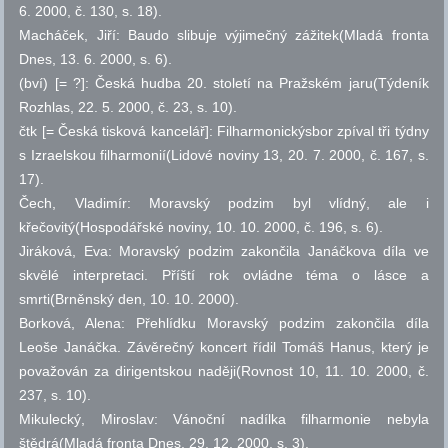
6. 2000,
č.
130,
s.
18).
Macháček, Jiří: Baudo slibuje výjimečný zážitek(Mladá fronta
Dnes, 13. 6. 2000,
s.
6).
(bví) [= ?]: Česká hudba 20. století na Pražském jaru(Týdeník
Rozhlas, 22. 5. 2000,
č.
23,
s.
10).
čtk [= Česká tisková kancelář]: Filharmonickýsbor zpíval tři týdny
s Izraelskou filharmonií(Lidové noviny 13, 20. 7. 2000,
č.
167,
s.
17).
Čech, Vladimír: Moravský podzim byl vlídný, ale i
křečovitý(Hospodářské noviny, 10. 10. 2000,
č.
196,
s.
6).
Jiráková, Eva: Moravský podzim zakončila Janáčkova díla ve
skvělé interpretaci. Příští rok ovládne téma o lásce a
smrti(Brněnský den, 10. 10. 2000).
Borková, Alena: Přehlídku Moravský podzim zakončila díla
Leoše Janáčka. Závěrečný koncert řídil Tomáš Hanus, který je
považován za dirigentskou naději(Rovnost 10, 11. 10. 2000,
č.
237,
s.
10).
Mikulecký, Miroslav: Vánoční nadílka filharmonie nebyla
štědrá(Mladá fronta Dnes, 29. 12. 2000,
s.
3).