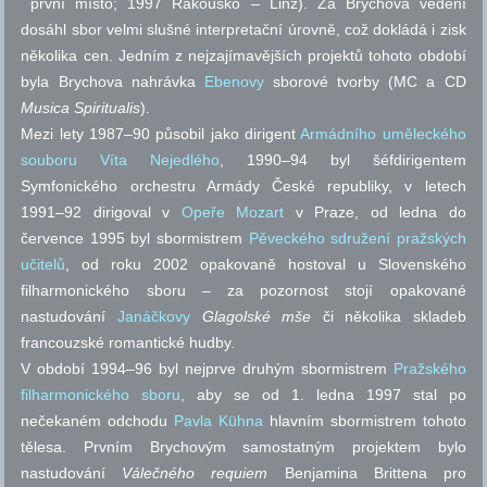
první místo; 1997 Rakousko – Linz). Za Brychova vedení
dosáhl sbor velmi slušné interpretační úrovně, což dokládá i zisk
několika cen. Jedním z nejzajímavějších projektů tohoto období
byla Brychova nahrávka
Ebenovy
sborové tvorby (MC a CD
Musica Spiritualis
).
Mezi lety 1987–90 působil jako dirigent
Armádního uměleckého
souboru Víta Nejedlého
, 1990–94 byl šéfdirigentem
Symfonického orchestru Armády České republiky, v letech
1991–92 dirigoval v
Opeře Mozart
v Praze, od ledna do
července 1995 byl sbormistrem
Pěveckého sdružení pražských
učitelů
, od roku 2002 opakovaně hostoval u Slovenského
filharmonického sboru – za pozornost stojí opakované
nastudování
Janáčkovy
Glagolské mše
či několika skladeb
francouzské romantické hudby.
V období 1994–96 byl nejprve druhým sbormistrem
Pražského
filharmonického sboru
, aby se od 1. ledna 1997 stal po
nečekaném odchodu
Pavla Kühna
hlavním sbormistrem tohoto
tělesa. Prvním Brychovým samostatným projektem bylo
nastudování
Válečného requiem
Benjamina Brittena pro