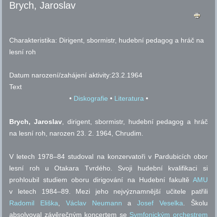
Brych, Jaroslav
Charakteristika:
Dirigent, sbormistr, hudební pedagog a hráč na
lesní roh
Datum narození/zahájení aktivity:
23.2.1964
Text
•
Diskografie
•
Literatura
•
Brych, Jaroslav
, dirigent, sbormistr, hudební pedagog a hráč
na lesní roh, narozen 23. 2. 1964, Chrudim.
V letech 1978–84 studoval na konzervatoři v Pardubicích obor
lesní roh u Otakara Tvrdého. Svoji hudební kvalifikaci si
prohloubil studiem oboru dirigování na Hudební fakultě
AMU
v letech 1984–89. Mezi jeho nejvýznamnější učitele patřili
Radomil Eliška
,
Václav Neumann
a
Josef Veselka
. Školu
absolvoval závěrečným koncertem se
Symfonickým orchestrem