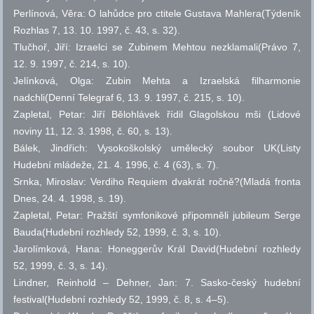
Perlínová, Věra: O lahůdce pro ctitele Gustava Mahlera(Týdeník
Rozhlas 7, 13. 10. 1997,
č.
43,
s.
32).
Tlučhoř, Jiří: Izraelci se Zubinem Mehtou nezklamali(Právo 7,
12. 9. 1997,
č.
214,
s.
10).
Jelínková, Olga: Zubin Mehta a Izraelská filharmonie
nadchli(Denní Telegraf 6, 13. 9. 1997,
č.
215,
s.
10).
Zapletal, Petar: Jiří Bělohlávek řídil Glagolskou mši (Lidové
noviny 11, 12. 3. 1998,
č.
60,
s.
13).
Bálek, Jindřich: Vysokoškolský umělecký soubor UK(Listy
Hudební mládeže, 21. 4. 1996,
č.
4 (63),
s.
7).
Srnka, Miroslav: Verdiho Requiem dvakrát ročně?(Mladá fronta
Dnes, 24. 4. 1998,
s.
19).
Zapletal, Petar: Pražští symfonikové připomněli jubileum Serge
Bauda(Hudební rozhledy 52, 1999,
č.
3,
s.
10).
Jarolímková, Hana: Honeggerův Král David(Hudební rozhledy
52, 1999,
č.
3,
s.
14).
Lindner, Reinhold – Dehner, Jan: 7. Sasko-český hudební
festival(Hudební rozhledy 52, 1999,
č.
8,
s.
4–5).