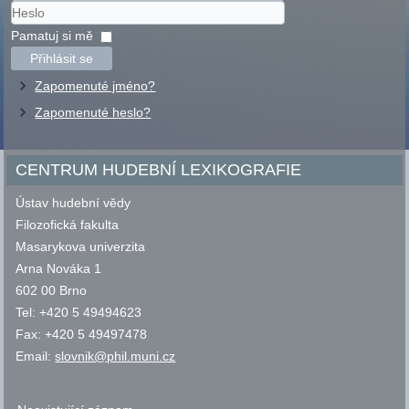
Uživatelské
jméno
Heslo
Pamatuj si mě
Přihlásit se
Zapomenuté jméno?
Zapomenuté heslo?
CENTRUM HUDEBNÍ LEXIKOGRAFIE
Ústav hudební vědy
Filozofická fakulta
Masarykova univerzita
Arna Nováka 1
602 00 Brno
Tel: +420 5 49494623
Fax: +420 5 49497478
Email:
slovnik@phil.muni.cz