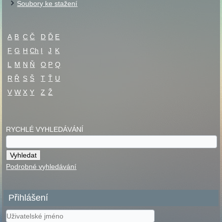
Soubory ke stažení
A
B
C
Č
D
Ď
E
F
G
H
Ch
I
J
K
L
M
N
Ň
O
P
Q
R
Ř
S
Š
T
Ť
U
V
W
X
Y
Z
Ž
RYCHLÉ VYHLEDÁVÁNÍ
Podrobné vyhledávání
Přihlášení