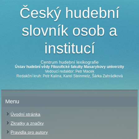
Český hudební
slovník osob a
institucí
Centrum hudební lexikografie
Ústav hudební vědy Filozofické fakulty Masarykovy univerzity
Vedoucí redaktor: Petr Macek
Redakční kruh: Petr Kalina, Karel Steinmetz, Šárka Zahrádková
Menu
Úvodní stránka
Zkratky a značky
Pravidla pro autory