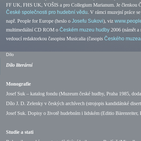
FF UK, FHS UK, VOŠIS a pro Collegium Marianum. Je členkou Česk
České společnosti pro hudební vědu
. V rámci muzejní práce se
např.
People for Europe (heslo o
Josefu Sukovi
), viz
www.people
multimediální CD ROM o
Českém muzeu hudby
2006 (námět a r
vedoucí redaktorkou časopisu Musicalia (časopis
Českého muzea
Dílo
Dílo literární
Monografie
Josef Suk – katalog fondu (Muzeum české hudby, Praha 1985, dodat
Dílo J. D. Zelenky v českých archívech (strojopis kandidátské diser
Josef Suk. Dopisy o životě hudebním i lidském (Editio Bärenreiter,
Studie a stati