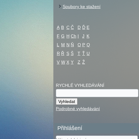
Soubory ke stažení
A
B
C
Č
D
Ď
E
F
G
H
Ch
I
J
K
L
M
N
Ň
O
P
Q
R
Ř
S
Š
T
Ť
U
V
W
X
Y
Z
Ž
RYCHLÉ VYHLEDÁVÁNÍ
Podrobné vyhledávání
Přihlášení