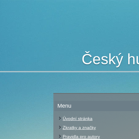
Český hu
Menu
Úvodní stránka
Zkratky a značky
Pravidla pro autory