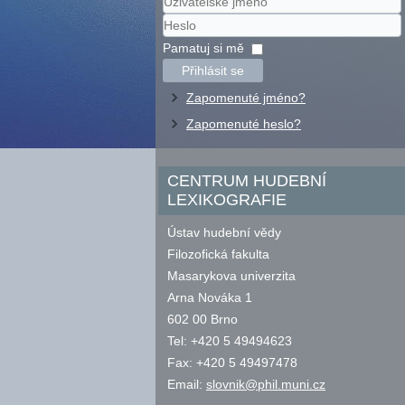
Uživatelské
jméno
Heslo
Pamatuj si mě
Přihlásit se
Zapomenuté jméno?
Zapomenuté heslo?
CENTRUM HUDEBNÍ
LEXIKOGRAFIE
Ústav hudební vědy
Filozofická fakulta
Masarykova univerzita
Arna Nováka 1
602 00 Brno
Tel: +420 5 49494623
Fax: +420 5 49497478
Email:
slovnik@phil.muni.cz