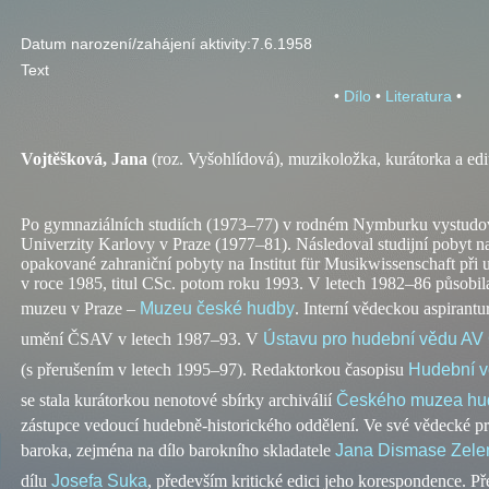
Datum narození/zahájení aktivity:
7.6.1958
Text
•
Dílo
•
Literatura
•
Vojtěšková, Jana
(
roz.
Vyšohlídová), muzikoložka, kurátorka a edi
Po gymnaziálních studiích (1973–77) v rodném Nymburku vystudova
Univerzity Karlovy v Praze (1977–81). Následoval studijní pobyt na
opakované zahraniční pobyty na Institut für Musikwissenschaft při u
v roce 1985, titul CSc. potom roku 1993. V letech 1982–86 působil
muzeu v Praze –
Muzeu české hudby
. Interní vědeckou aspirantu
umění ČSAV v letech 1987–93. V
Ústavu pro hudební vědu AV
(s přerušením v letech 1995–97). Redaktorkou časopisu
Hudební 
se stala kurátorkou nenotové sbírky archiválií
Českého muzea hu
zástupce vedoucí hudebně-historického oddělení. Ve své vědecké p
baroka, zejména na dílo barokního skladatele
Jana Dismase Zele
dílu
Josefa Suka
, především kritické edici jeho korespondence. P