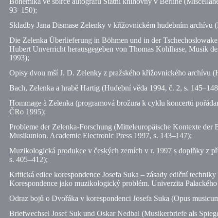
Bohemika ve sbírce autografů Státní knihovny v Berlíně (Miscella
93–150);
Skladby Jana Dismase Zelenky v křížovnickém hudebním archívu 
Die Zelenka Überlieferung in Böhmen und in der Tschechoslowakei 
Hubert Unverricht herausgegeben von Thomas Kohlhase, Musik des
1993);
Opisy dvou mší J. D. Zelenky z pražského křižovnického archívu 
Bach, Zelenka a hrabě Hartig (Hudební věda 1994,
č.
2,
s.
145–148
Hommage à Zelenka (programová brožura k cyklu koncertů pořádaný
ČRo 1995);
Probleme der Zelenka-Forschung (Mitteleuropäische Kontexte der 
Musikunion. Academic Electronic Press 1997,
s.
143–147);
Muzikologická produkce v českých zemích v r. 1997 s doplňky z p
s.
405–412);
Kritická edice korespondence Josefa Suka – zásady ediční techniky 
Korespondence jako muzikologický problém. Univerzita Palackéh
Odraz bojů o Dvořáka v korespondenci Josefa Suka (Opus musicu
Briefwechsel Josef Suk und Oskar Nedbal (Musikerbriefe als Spiege