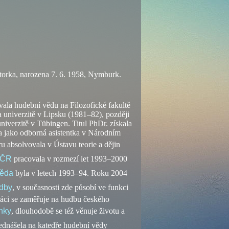
torka, narozena 7. 6. 1958, Nymburk.
la hudební vědu na Filozofické fakultě
 univerzitě v Lipsku (1981–82), později
niverzitě v Tübingen. Titul PhDr. získala
a jako odborná asistentka v Národním
ru absolvovala v Ústavu teorie a dějin
 ČR
pracovala v rozmezí let 1993–2000
věda
byla v letech 1993–94. Roku 2004
dby
, v současnosti zde působí ve funkci
ráci se zaměřuje na hudbu českého
nky
, dlouhodobě se též věnuje životu a
řednášela na katedře hudební vědy