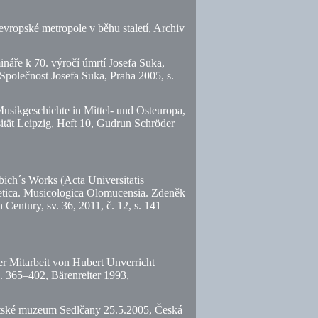
evropské metropole v běhu staletí, Archiv
náře k 70. výročí úmrtí Josefa Suka,
polečnost Josefa Suka, Praha 2005,
s.
usikgeschichte in Mittel- und Osteuropa,
sität Leipzig, Heft 10, Gudrun Schröder
ich´s Works (Acta Universitatis
etica. Musicologica Olomucensia. Zdeněk
h Century,
sv.
36, 2011,
č.
12,
s.
141–
er Mitarbeit von Hubert Unverricht
 365–402, Bärenreiter 1993,
ěstské muzeum Sedlčany 25.5.2005, Česká