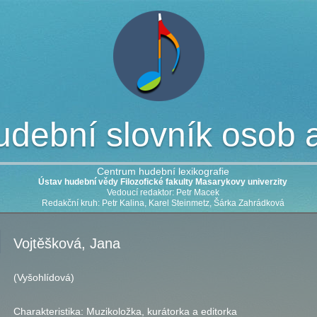
dební slovník osob a 
Centrum hudební lexikografie
Ústav hudební vědy Filozofické fakulty Masarykovy univerzity
Vedoucí redaktor: Petr Macek
Redakční kruh: Petr Kalina, Karel Steinmetz, Šárka Zahrádková
Vojtěšková, Jana
(Vyšohlídová)
Charakteristika:
Muzikoložka, kurátorka a editorka