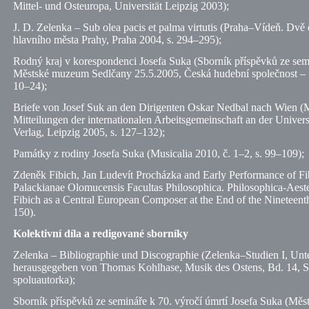
Mittel- und Osteuropa, Universität Leipzig 2003);
J. D. Zelenka – Sub olea pacis et palma virtutis (Praha–Vídeň. Dvě 
hlavního města Prahy, Praha 2004,
s.
294–295);
Rodný kraj v korespondenci Josefa Suka (Sborník příspěvků ze semi
Městské muzeum Sedlčany 25.5.2005, Česká hudební společnost – S
10–24);
Briefe von Josef Suk an den Dirigenten Oskar Nedbal nach Wien (M
Mitteilungen der internationalen Arbeitsgemeinschaft an der Univer
Verlag, Leipzig 2005,
s.
127–132);
Památky z rodiny Josefa Suka (Musicalia 2010,
č.
1–2,
s.
99–109);
Zdeněk Fibich, Jan Ludevít Procházka and Early Performance of Fib
Palackianae Olomucensis Facultas Philosophica. Philosophica-Aest
Fibich as a Central European Composer at the End of the Nineteent
150).
Kolektivní díla a redigované sborníky
Zelenka – Bibliographie und Discographie (Zelenka–Studien I, Unt
herausgegeben von Thomas Kohlhase, Musik des Ostens, Bd. 14, S.
spoluautorka);
Sborník příspěvků ze semináře k 70. výročí úmrtí Josefa Suka (M