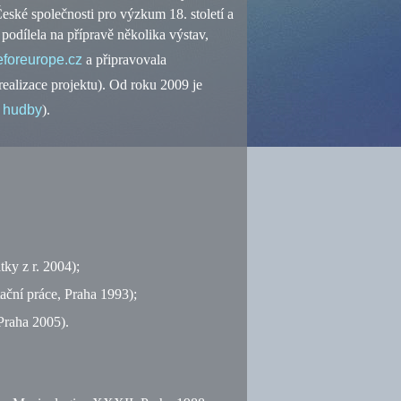
é společnosti pro výzkum 18. století a
 podílela na přípravě několika výstav,
foreurope.cz
a připravovala
ealizace projektu). Od roku 2009 je
 hudby
).
ky z r. 2004);
tační práce, Praha 1993);
 Praha 2005).