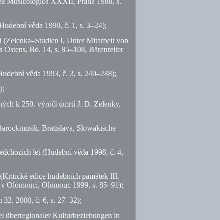
nea Musicologica XXXII, Praha 1988,
s.
(Hudební věda 1990,
č.
1,
s.
3–24);
(Zelenka–Studien I, Unter Mitarbeit von
 Ostens, Bd. 14,
s.
85–108, Bärenreiter
(Hudební věda 1993,
č.
3,
s.
240–248);
);
ch k 250. výročí úmrtí J. D. Zelenky,
Barockmusik, Bratislava, Slowakische
ředchozích let (Hudební věda 1998,
č.
4,
(Kritické edice hudebních památek III.
o v Olomouci, Olomouc 1999,
s.
85–91);
m 32, 2000,
č.
6,
s.
27–32);
l überregionaler Kulturbeziehungen in