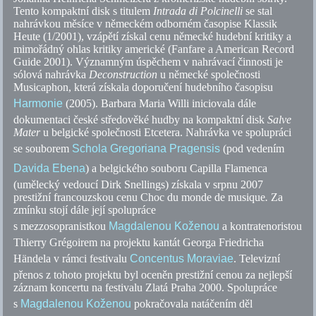
Tento kompaktní disk s titulem
Intrada di Polcinelli
se stal
nahrávkou měsíce v německém odborném časopise Klassik
Heute (1/2001), vzápětí získal cenu německé hudební kritiky a
mimořádný ohlas kritiky americké (Fanfare a American Record
Guide 2001). Významným úspěchem v nahrávací činnosti je
sólová nahrávka
Deconstruction
u německé společnosti
Musicaphon, která získala doporučení hudebního časopisu
Harmonie
(2005). Barbara Maria Willi iniciovala dále
dokumentaci české středověké hudby na kompaktní disk
Salve
Mater
u belgické společnosti Etcetera. Nahrávka ve spolupráci
se souborem
Schola Gregoriana Pragensis
(pod vedením
Davida Ebena
) a belgického souboru Capilla Flamenca
(umělecký vedoucí Dirk Snellings) získala v srpnu 2007
prestižní francouzskou cenu Choc du monde de musique
.
Za
zmínku stojí dále její spolupráce
s mezzosopranistkou
Magdalenou Koženou
a kontratenoristou
Thierry Grégoirem na projektu kantát Georga Friedricha
Händela v rámci festivalu
Concentus Moraviae
. Televizní
přenos z tohoto projektu byl oceněn prestižní cenou za nejlepší
záznam koncertu na festivalu Zlatá Praha 2000. Spolupráce
s
Magdalenou Koženou
pokračovala natáčením děl