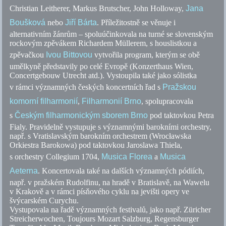
Christian Leitherer, Markus Brutscher, John Holloway,
Jana
Boušková
nebo
Jiří Bárta
. Příležitostně se věnuje i
alternativním žánrům – spoluúčinkovala na turné se slovenským
rockovým zpěvákem Richardem Müllerem, s houslistkou a
zpěvačkou
Ivou Bittovou
vytvořila program, kterým se obě
umělkyně představily po celé Evropě (Konzerthaus Wien,
Concertgebouw Utrecht
atd.
). Vystoupila také jako sólistka
v rámci významných českých koncertních řad s
Pražskou
komorní filharmonií
,
Filharmonií Brno
, spolupracovala
s
Českým filharmonickým sborem Brno
pod taktovkou Petra
Fialy. Pravidelně vystupuje s významnými barokními orchestry,
např.
s Vratislavským barokním orchestrem (Wrocławska
Orkiestra Barokowa) pod taktovkou Jaroslawa Thiela,
s orchestry Collegium 1704,
Musica Florea
a
Musica
Aeterna
. Koncertovala také na dalších významných pódiích,
např.
v pražském Rudolfinu, na hradě v Bratislavě, na Wawelu
v Krakově a v rámci písňového cyklu na jevišti opery ve
švýcarském Curychu.
Vystupovala na řadě významných festivalů, jako
např.
Züricher
Streicherwochen, Toujours Mozart Salzburg, Regensburger