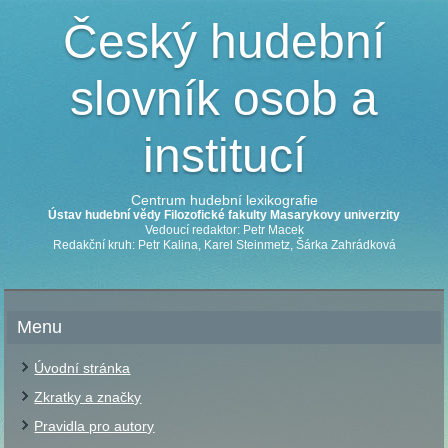
Český hudební
slovník osob a
institucí
Centrum hudební lexikografie
Ústav hudební vědy Filozofické fakulty Masarykovy univerzity
Vedoucí redaktor: Petr Macek
Redakční kruh: Petr Kalina, Karel Steinmetz, Šárka Zahrádková
Menu
Úvodní stránka
Zkratky a značky
Pravidla pro autory