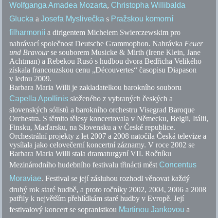
Wolfganga Amadea Mozarta
,
Christopha Willibalda
Glucka
a
Josefa Myslivečka
s
Pražskou komorní
filharmonií
a dirigentem Michelem Swierczewskim pro
nahrávací společnost Deutsche Grammophon. Nahrávka
Feuer
und Bravour
se souborem Musicke & Mirth (Irene Klein, Jane
Achtman) a Rebekou Rusó s hudbou dvora Bedřicha Velikého
získala francouzskou cenu „Découvertes“ časopisu Diapason
v lednu 2009.
Barbara Maria Willi je zakladatelkou barokního souboru
Capella Apollinis
složeného z vybraných českých a
slovenských sólistů a barokního orchestru Visegrad Baroque
Orchestra. S těmito tělesy koncertovala v Německu, Belgii, Itálii,
Finsku, Maďarsku, na Slovensku a v České republice.
Orchestrální projekty z let
2007 a
2008 natočila Česká televize a
vysílala jako celovečerní koncertní záznamy. V roce 2002 se
Barbara Maria Willi stala dramaturgyní VII. Ročníku
Mezinárodního hudebního festivalu třinácti měst
Concentus
Moraviae
. Festival se její zásluhou rozhodl věnovat každý
druhý rok staré hudbě, a proto ročníky 2002, 2004,
2006 a
2008
patřily k největším přehlídkám staré hudby v Evropě. Její
festivalový koncert se sopranistkou
Martinou Jankovou
a