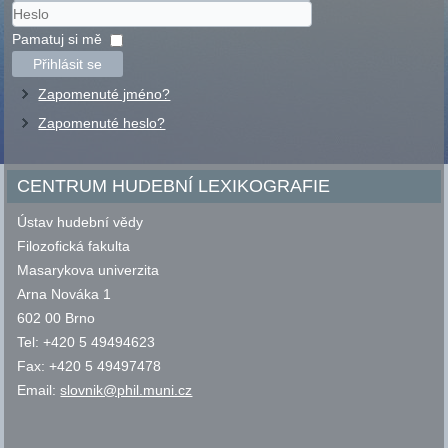
Uživatelské
jméno
Heslo
Pamatuj si mě
Přihlásit se
Zapomenuté jméno?
Zapomenuté heslo?
CENTRUM HUDEBNÍ LEXIKOGRAFIE
Ústav hudební vědy
Filozofická fakulta
Masarykova univerzita
Arna Nováka 1
602 00 Brno
Tel: +420 5 49494623
Fax: +420 5 49497478
Email:
slovnik@phil.muni.cz