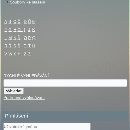
Soubory ke stažení
A
B
C
Č
D
Ď
E
F
G
H
Ch
I
J
K
L
M
N
Ň
O
P
Q
R
Ř
S
Š
T
Ť
U
V
W
X
Y
Z
Ž
RYCHLÉ VYHLEDÁVÁNÍ
Podrobné vyhledávání
Přihlášení