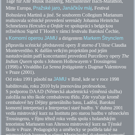
Tage für Alte Musik Bamberg, Michalsteiner Bach-Marathon,
Mitte Europa,
Pražské jaro
,
Janáčkův máj
, Festival
Bohuslava Martinů a jiné. Se souborem Collegium Marianum
realizovala scénické provedení serenády Johanna Heinricha
Schmelzera
Hercules a Onfale
ve spolupráci s belgickou
režisérkou Sigrid T´Hooft v rámci festivalu Barokní Čechie,
s
Komorní operou
JAMU
a dirigentem
Markem Štrynclem
připravila scénické představení opery
Il storno d´Ulisse
Claudia
Monteverdiho. K dalším velkým projektům pod jejím
nastudováním patří koncertantní provedení Purcellovy opery
The
Indian Queen
spolu s Johnem Hollowayem v Trossingenu
(1998) a Vivaldiho
La Senna
festiggiante
s Dagmar Valentovou
v Praze (2001).
Od roku 1991 působí na
JAMU
v Brně, kde se v roce 1998
habilitovala, roku 2010 byla jmenována profesorkou.
S podporou DAAD (Německá akademická výměnná služba)
založila na této škole cembalovou třídu. Zde vyučuje kromě
cembalové hry Dějiny generálního basu, Ladění, Barokní
komorní interpretaci a Interpretaci staré hudby. V dubnu 2001
vedla mistrovský kurz na Institutu pro starou hudbu v německém
Trossingenu, v říjnu téhož roku vedla spolu s holandským
tenoristou Mariusem van Altenou mistrovský kurz na Týnské
škole v Praze. Pedagogicky a umělecky se podílela také na
mistrovských kurzech v rámci Mezinárodní akademie komorní