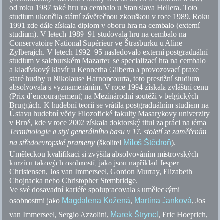
od roku 1987 také hru na cembalo u Stanislava Hellera. Toto
studium ukončila státní závěrečnou zkouškou v roce 1989. Roku
1991 zde dále získala diplom v oboru hra na cembalo (externí
studium). V letech 1989–91 studovala hru na cembalo na
Conservatoire National Supérieur ve Štrasburku u Aline
Zylberajch. V letech 1992–95 následovalo externí postgraduální
studium v salcburském Mazarteu se specializací hra na cembalo
a kladívkový klavír u Kennetha Gilberta a provozovací praxe
staré hudby u Nikolause Harnoncourta, toto prestižní studium
absolvovala s vyznamenáním. V roce 1994 získala zvláštní cenu
(Prix d´encouragement) na Mezinárodní soutěži v belgických
Bruggách. K hudební teorii se vrátila postgraduálním studiem na
Ústavu hudební vědy Filozofické fakulty Masarykovy univerzity
v Brně, kde v roce 2002 získala doktorský titul za práci na téma
Terminologie a styl generálního basu v 17. století se zaměřením
na středoevropské prameny
(školitel
Miloš Štědroň
).
Uměleckou kvalifikaci si zvýšila absolvováním mistrovských
kurzů u takových osobností, jako jsou například Jesper
Christensen, Jos van Immerseel, Gordon Murray, Elizabeth
Chojnacka nebo Christopher Stembridge.
Ve své dosavadní kariéře spolupracovala s uměleckými
osobnostmi jako
Magdalena Kožená
,
Martina Janková
, Jos
van Immerseel, Sergio Azzolini,
Marek Štryncl
, Eric Hoeprich,