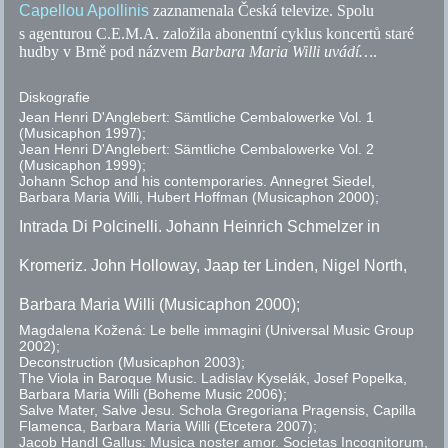
Capellou Apollinis
zaznamenala Česká televize. Spolu
s agenturou C.E.M.A. založila abonentní cyklus koncertů staré
hudby v Brně pod názvem
Barbara Maria Willi uvádí…
.
Diskografie
Jean Henri D'Anglebert: Sämtliche Cembalowerke Vol. 1
(Musicaphon 1997);
Jean Henri D'Anglebert: Sämtliche Cembalowerke Vol. 2
(Musicaphon 1999);
Johann Schop and his contemporaries. Annegret Siedel,
Barbara Maria Willi, Hubert Hoffman (Musicaphon 2000);
Intrada Di Polcinelli. Johann Heinrich Schmelzer in
Kromeriz. John Holloway, Jaap ter Linden, Nigel North,
Barbara Maria Willi (Musicaphon 2000);
Magdalena Kožená: Le belle immagini (Universal Music Group
2002);
Deconstruction (Musicaphon 2003);
The Viola in Baroque Music. Ladislav Kyselák, Josef Popelka,
Barbara Maria Willi (Boheme Music 2006);
Salve Mater, Salve Jesu. Schola Gregoriana Pragensis, Capilla
Flamenca, Barbara Maria Willi (Etcetera 2007);
Jacob Handl Gallus: Musica noster amor.
Societas Incognitorum,