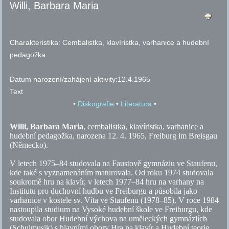
Willi, Barbara Maria
Charakteristika:
Cembalistka, klavíristka, varhanice a hudební
pedagožka
Datum narození/zahájení aktivity:
12.4.1965
Text
•
Diskografie
•
Literatura
•
Willi, Barbara Maria
, cembalistka, klavíristka, varhanice a
hudební pedagožka, narozena 12. 4. 1965, Freiburg im Breisgau
(Německo).
V letech 1975–84 studovala na Faustově gymnáziu ve Staufenu,
kde také s vyznamenáním maturovala. Od roku 1974 studovala
soukromě hru na klavír, v letech 1977–84 hru na varhany na
Institutu pro duchovní hudbu ve Freiburgu a působila jako
varhanice v kostele
sv.
Víta ve Staufenu (1978–85). V roce 1984
nastoupila studium na Vysoké hudební škole ve Freiburgu, kde
studovala obor Hudební výchova na uměleckých gymnáziích
(Schulmusik) s hlavními obory Hra na klavír a Hudební teorie,