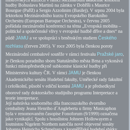
hudby Bohuslava Martinů na zámku v Dobříši s Maurice
Bourgue (Paříž) a Sergio Azzolinim (Basilej). V srpnu 2004 byla
lektorkou Mezinárodního kurzu Evropského Barokního
Orchestru (European Baroque Orchestra), v červnu 2005
pořádala
mezinárodní konferenci na téma „Evropská mobilita –
politické a společenské vlivy v evropské hudbě dříve a dnes“ na
půdě
JAMU
a ve spolupráci s brněnským studiem
Českého
rozhlasu
(červen 2005). V roce 2005 byla členkou poroty
Mezinárodní cembalové soutěže v rámci festivalu
Pražské jaro
,
je členkou poradního sboru Statutárního města Brna a vykonává
funkci místopředsedkyně subkomise klasické hudby při
Ministerstvu kultury ČR. V rámci
JAMU
je členkou
Akademického senátu Hudební fakulty, Umělecké rady fakultní
i celoškolní, působí v ediční komisi
JAMU
a je předsedkyní
oborové rady doktorského studijního programu Interpretace a
teorie interpretace.
Její nahrávka souborného díla francouzského dvorního
cembalisty Jeana Henriho d´Angleberta u firmy Musicaphon
byla v renomovaném časopise Fonoforum (9/1999) označena
jako vynikající. Spolu s houslistou Johnem Hollowayem a
loutnistou Nigelem Northem natočila nově objevené sonáty
Johanna Heinricha Schmelzera z kroměřížské hudební sbírky.