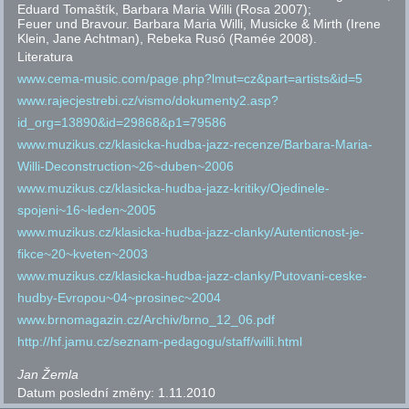
Eduard Tomaštík, Barbara Maria Willi
(Rosa 2007);
Feuer und Bravour. Barbara Maria Willi, Musicke & Mirth (Irene
Klein, Jane Achtman), Rebeka Rusó (Ramée 2008).
Literatura
www.cema-music.com/page.php?lmut=cz&part=artists&id=5
www.rajecjestrebi.cz/vismo/dokumenty2.asp?
id_org=13890&id=29868&p1=79586
www.muzikus.cz/klasicka-hudba-jazz-recenze/Barbara-Maria-
Willi-Deconstruction~26~duben~2006
www.muzikus.cz/klasicka-hudba-jazz-kritiky/Ojedinele-
spojeni~16~leden~2005
www.muzikus.cz/klasicka-hudba-jazz-clanky/Autenticnost-je-
fikce~20~kveten~2003
www.muzikus.cz/klasicka-hudba-jazz-clanky/Putovani-ceske-
hudby-Evropou~04~prosinec~2004
www.brnomagazin.cz/Archiv/brno_12_06.pdf
http://hf.jamu.cz/seznam-pedagogu/staff/willi.html
Jan Žemla
Datum poslední změny:
1.11.2010