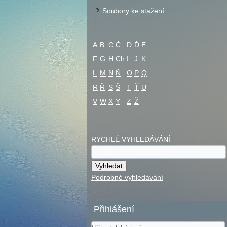
Soubory ke stažení
A
B
C
Č
D
Ď
E
F
G
H
Ch
I
J
K
L
M
N
Ň
O
P
Q
R
Ř
S
Š
T
Ť
U
V
W
X
Y
Z
Ž
RYCHLÉ VYHLEDÁVÁNÍ
Podrobné vyhledávání
Přihlášení