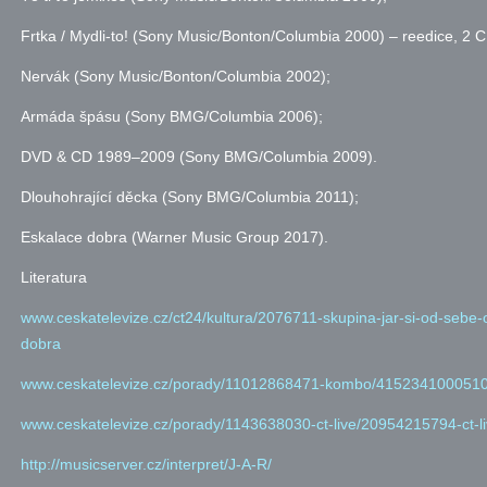
Frtka / Mydli-to! (Sony Music/Bonton/Columbia 2000) – reedice, 2 C
Nervák (Sony Music/Bonton/Columbia 2002);
Armáda špásu (Sony BMG/Columbia 2006);
DVD & CD 1989–2009 (Sony BMG/Columbia 2009).
Dlouhohrající děcka (Sony BMG/Columbia 2011);
Eskalace dobra (Warner Music Group 2017).
Literatura
www.ceskatelevize.cz/ct24/kultura/2076711-skupina-jar-si-od-sebe
dobra
www.ceskatelevize.cz/porady/11012868471-kombo/415234100051001
www.ceskatelevize.cz/porady/1143638030-ct-live/20954215794-ct-live
http://musicserver.cz/interpret/J-A-R/