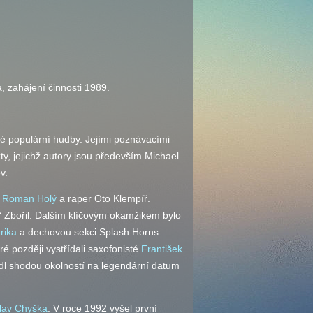
 zahájení činnosti 1989.
é populární hudby. Jejími poznávacími
y, jejichž autory jsou především Michael
v.
k
Roman Holý
a raper Oto Klempíř.
y“ Zbořil. Dalším klíčovým okamžikem bylo
rika
a dechovou sekci Splash Horns
eré později vystřídali saxofonisté
František
dl shodou okolností na legendární datum
lav Chyška
. V roce 1992 vyšel první