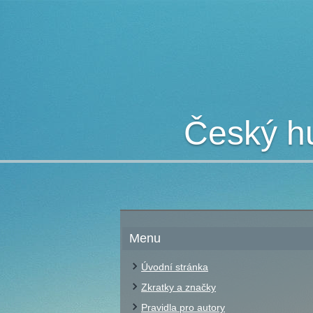
Český hu
Menu
Úvodní stránka
Zkratky a značky
Pravidla pro autory