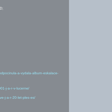
D;
-odpocinula-a-vydala-album-eskalace-
-j-a-r-v-lucerne/
-j-a-r-20-let-ples-es/