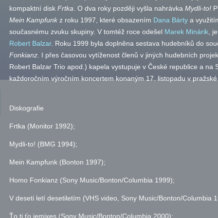
kompaktní disk
Frtka
. O dva roky později vyšla nahrávka
Mydli-to!
Pr
Mein Kampfunk
z roku 1997, které obsazením
Dana Bárty
a využití
současnému zvuku skupiny. V tomtéž roce odešel
Marek Minárik
, j
Robert Balzar
. Roku 1999 byla doplněna sestava hudebníků do so
Fonkianz
. I přes časovou vytíženost členů v jiných hudebních projek
Robert Balzar Trio
apod.
) kapela vystupuje v České republice a na 
každoročním výročním koncertem konaným 17. listopadu v pražské
Diskografie
Frtka (Monitor 1992);
Mydli-to! (BMG 1994);
Mein Kampfunk (Bonton 1997);
Homo Fonkianz (Sony Music/Bonton/Columbia 1999);
V deseti letí desetiletím (VHS video, Sony Music/Bonton/Columbia 1
Ťo ti ťo jemixes (Sony Music/Bonton/Columbia 2000);