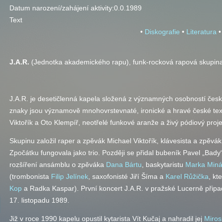
Datum narození/zahájení aktivity:
0.0.1989
Text
•
Diskografie
•
Literatura
•
J.A.R.
(Jednotka akademického rapu), funk-rocková rapová skupina,
J.A.R. je desetičlenná kapela složená z významných osobností česk
znaky jsou významově mnohovrstevnaté, ironické a hravé české text
Viktořík a Oto Klempíř, neotřelé funkové aranže a živý pódiový proje
Skupinu založil raper a zpěvák Michael Viktořík, klávesista a zpěvá
Zpočátku fungovala jako trio. Později se přidal bubeník Pavel „Bad
rozšíření ansámblu o zpěváka
Dana Bártu
, baskytaristu
Marka Miná
(trombonista
Filip Jelínek
, saxofonisté Jiří Šíma a
Karel Růžička
, kt
Kop
a Radka Kaspar). První koncert J.A.R. v pražské Lucerně připa
17. listopadu 1989.
Již v roce 1990 kapelu opustil kytarista Vít Kučaj a nahradil jej
Miros