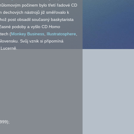
ůlomovým počinem bylo třetí řadové CD
m dechových nástrojů již směřovalo k
ehož post obsadil současný baskytarista
učasné podoby a vyšlo CD
Homo
tech (
Monkey Business
,
Illustratosphere
,
Slovensku. Svůj vznik si připomíná
 Lucerně.
999);