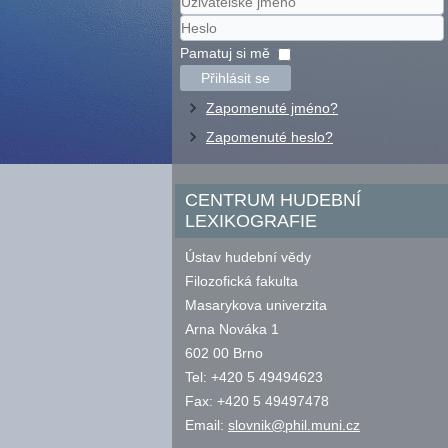
Uživatelské
jméno
Heslo
Pamatuj si mě
Přihlásit se
Zapomenuté jméno?
Zapomenuté heslo?
CENTRUM HUDEBNÍ
LEXIKOGRAFIE
Ústav hudební vědy
Filozofická fakulta
Masarykova univerzita
Arna Nováka 1
602 00 Brno
Tel: +420 5 49494623
Fax: +420 5 49497478
Email:
slovnik@phil.muni.cz