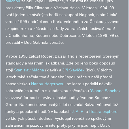
Máchou
založili kapelu Jazzface, s níž hrál na koncertu pro
prezidenty Billa Clintona a Václava Havla. V letech 1994–99
tvořil jeden ze styčných bodů seskupení Najponk, s nímž také
v roce 1999 obdržel cenu Karla Velebného za Českou jazzovou
skupinu roku a zúčastnil se řady zahraničních festivalů,
např.
v Cheltenhamu, Kodani nebo Debrecenu. V letech 1996–99 se
prosadil v Duu Gabriela Jonáše.
V roce 1996 založil Robert Balzar Trio s repertoárem tvořeným
standardy a vlastními skladbami. Zde po jeho boku doposud
stojí
Stanislav Mácha
(klavír) a
Jiří Slavíček
(bicí). V těchto
letech také začala trvalá hudební spolupráce s naší přední
šansoniérkou
Hanou Hegerovou
, se kterou podnikl několik
zahraničních turné, a s kubánskou zpěvačkou
Yvonne Sanchez
v jazzové formaci s prvky latinské hudby Yvonne Sanchez
Group. Na konci devadesátých let se začal Balzar věnovat též
funky a popularní hudbě v kapelách
J. A. R.
a
Illustratosphere
,
ve kterých působí dodnes. Vystoupil rovněž se špičkovými
zahraničními jazzovými interprety, jakými jsou
např.
David