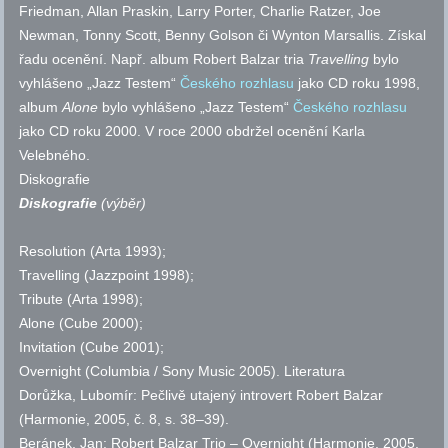
Friedman, Allan Praskin, Larry Porter, Charlie Ratzer, Joe
Newman, Tonny Scott, Benny Golson či Wynton Marsallis. Získal
řadu ocenění. Např. album Robert Balzar tria
Travelling
bylo
vyhlášeno „Jazz Testem“
Českého rozhlasu
jako CD roku 1998,
album
Alone
bylo vyhlášeno „Jazz Testem“
Českého rozhlasu
jako CD roku 2000. V roce 2000 obdržel ocenění Karla
Velebného.
Diskografie
Diskografie
(výběr)
Resolution (Arta 1993);
Travelling (Jazzpoint 1998);
Tribute (Arta 1998);
Alone (Cube 2000);
Invitation (Cube 2001);
Overnight (Columbia / Sony Music 2005).
Literatura
Dorůžka, Lubomír: Pečlivě utajený introvert Robert Balzar
(Harmonie, 2005,
č.
8,
s.
38–39).
Beránek, Jan: Robert Balzar Trio – Overnight (Harmonie, 2005,