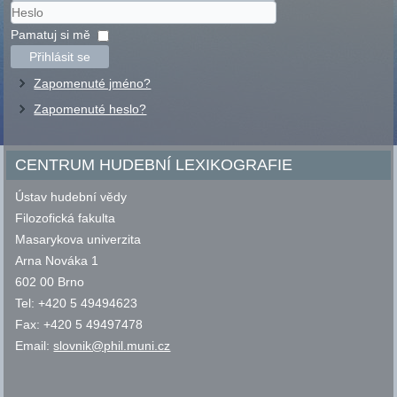
Uživatelské
jméno
Heslo
Pamatuj si mě
Přihlásit se
Zapomenuté jméno?
Zapomenuté heslo?
CENTRUM HUDEBNÍ LEXIKOGRAFIE
Ústav hudební vědy
Filozofická fakulta
Masarykova univerzita
Arna Nováka 1
602 00 Brno
Tel: +420 5 49494623
Fax: +420 5 49497478
Email:
slovnik@phil.muni.cz