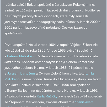
ročníku založil Balzar společně s Jaroslavem Pokorným trio,
s nímž se zúčastnil prvních Jazzových dní v Blansku. Podílel se
na různých jazzových workshopech, které byly součástí
jazzových festivalů a pedagogicky začal působit v letech
2000 a
2001 na letní jazzové dílně pořádané Českou jazzovou
společností.
První angažmá získal v roce 1984 v kapele Vojtěch Eckert trio,
kde zůstal až do roku 1988. V roce 1985 vytvořili společně
s
Petrem Maláskem
, Pavlem Zbořilem a Jiřím Haladou kapelu
Jazzpress. Koncem osmdesátých let byl členem komorního
jazzového souboru Naima. V letech 1986–91 působil spolu
s
Jurajem Bartošem
a Cyrilem Zelenčíkem v kvartetu
Emila
Viklického
, s nímž podnikl turné do Chicaga a vystoupil na North
Sea Jazz Festival v Holandsku. Roku 1990 hrál společně
s Benny Bailleym na úspěšném turné v Norsku. V letech 1991–
94 působil v kvartetu
Karla Růžičky
a v letech 1993–94 společně
se Štěpánem Markovičem, Pavlem Zbořilem a
Stanislavem