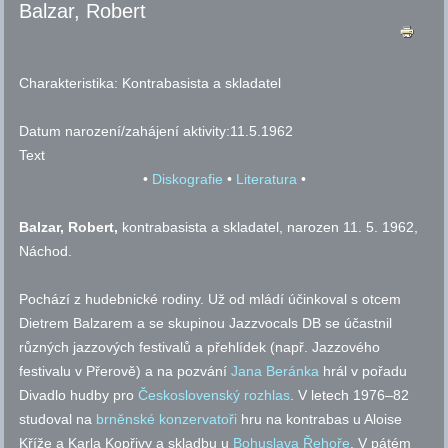
Balzar, Robert
Charakteristika:
Kontrabasista a skladatel
Datum narození/zahájení aktivity:
11.5.1962
Text
•
Diskografie
•
Literatura
•
Balzar
, Robert,
kontrabasista a skladatel, narozen 11. 5. 1962,
Náchod.
Pochází z hudebnické rodiny. Už od mládí účinkoval s otcem
Dietrem Balzarem a se skupinou Jazzvocals DB se účastnil
různých jazzových festivalů a přehlídek (
např.
Jazzového
festivalu v Přerově) a na pozvání
Jana Beránka
hrál v pořadu
Divadlo hudby pro
Československý rozhlas
. V letech 1976–82
studoval na
brněnské konzervatoři
hru na kontrabas u Aloise
Kříže a Karla Kopřivy a skladbu u
Bohuslava Řehoře
. V pátém