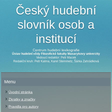
Český hudební
slovník osob a
institucí
Centrum hudební lexikografie
Ústav hudební vědy Filozofické fakulty Masarykovy univerzity
Vedoucí redaktor: Petr Macek
Redakční kruh: Petr Kalina, Karel Steinmetz, Šárka Zahrádková
Menu
Úvodní stránka
Zkratky a značky
Pravidla pro autory