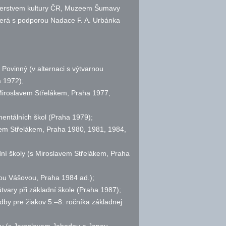
sterstvem kultury ČR, Muzeem Šumavy
která s podporou Nadace F. A. Urbánka
Povinný (v alternaci s výtvarnou
a 1972);
 Miroslavem Střelákem, Praha 1977,
entálních škol (Praha 1979);
vem Střelákem, Praha 1980, 1981, 1984,
dní školy (s Miroslavem Střelákem, Praha
nou Vášovou, Praha 1984 ad.);
vary při základní škole (Praha 1987);
by pre žiakov 5.–8. ročníka základnej