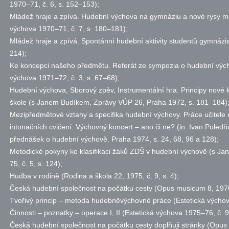
1970–71,
č.
6,
s.
152–153);
Mládež hraje a zpívá. Hudební výchova na gymnáziu a nové rysy 
výchova 1970–71,
č.
7,
s.
180–181);
Mládež hraje a zpívá. Spontánní hudební aktivity studentů gymnázi
214);
Ke koncepci našeho předmětu. Referát ze sympozia o hudební vých
výchova 1971–72,
č.
3,
s.
67–68);
Hudební výchova, Sborový zpěv, Instrumentální hra. Principy nové
škole (s Janem Budíkem, Zprávy VÚP 26, Praha 1972,
s.
181–184)
Mezipředmětové vztahy a specifika hudební výchovy. Práce učitele 
intonačních cvičení. Výchovný koncert – ano či ne? (in: Ivan Poledň
přednášek o hudební výchově. Praha 1974,
s.
24, 68,
96 a
128);
Metodické pokyny ke klasifikaci žáků ZDŠ v hudební výchově (s J
75,
č.
5,
s.
124);
Hudba v rodině (Rodina a škola 22, 1975,
č.
9,
s.
4);
Česká hudební společnost na počátku cesty (Opus musicum 8, 19
Tvořivý princip – metoda hudebněvýchovné práce (Estetická vých
Činnosti – poznatky – operace I, II (Estetická výchova 1975–76,
č.
9
Česká hudební společnost na počátku cesty doplňuji stránky (Opu