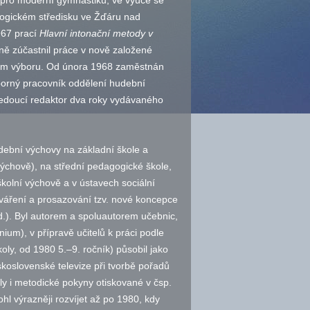
or pro moderní gymnastiku, ve výuce se
ogickém středisku ve Žďáru nad
967 prací
Hlavní intonační metody v
ně zúčastnil práce v nově založené
enem výboru. Od února 1968 zaměstnán
borný pracovník oddělení hudební
doucí redaktor dva roky vydávaného
dební výchovy na základní škole a
ýchově), na střední pedagogické škole,
školní výchově a v ústavech sociální
tváření a prosazování
tzv.
nové koncepce
d.
). Byl autorem a spoluautorem učebnic,
um), v přípravě učitelů k práci podle
ly, od 1980 5.–9. ročník) působil jako
koslovenské televize při tvorbě pořadů
ly i metodické pokyny otiskované v čsp.
l výrazněji rozvíjet až po 1980, kdy