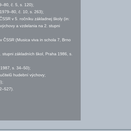
79–80,
č.
5,
s.
120);
a 1979–80,
č.
10,
s.
263);
ČSSR v 5. ročníku základnej školy (in:
ýchovy a vzdelania na 2. stupni
v ČSSR (Musica viva in schola 7, Brno
. stupni základních škol, Praha 1986,
s.
 1987,
s.
34–50);
 učitelů hudební výchovy;
);
2–527).