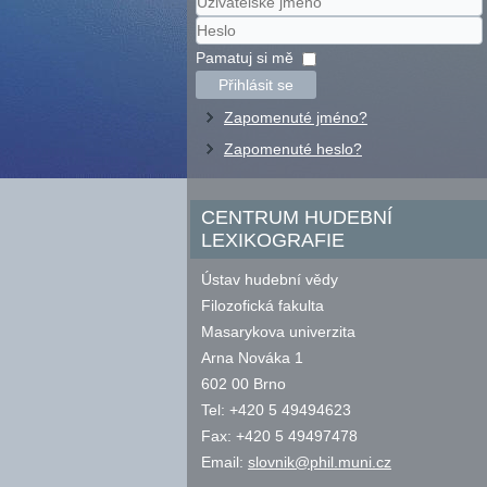
Uživatelské
jméno
Heslo
Pamatuj si mě
Přihlásit se
Zapomenuté jméno?
Zapomenuté heslo?
CENTRUM HUDEBNÍ
LEXIKOGRAFIE
Ústav hudební vědy
Filozofická fakulta
Masarykova univerzita
Arna Nováka 1
602 00 Brno
Tel: +420 5 49494623
Fax: +420 5 49497478
Email:
slovnik@phil.muni.cz