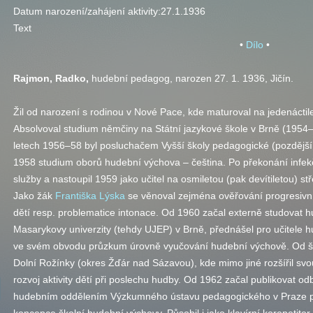
Datum narození/zahájení aktivity:
27.1.1936
Text
•
Dílo
•
Rajmon
, Radko
,
hudební pedagog, narozen 27. 1. 1936, Jičín.
Žil od narození s rodinou v Nové Pace, kde maturoval na jedenáctile
Absolvoval studium němčiny na Státní jazykové škole v Brně (1954–5
letech 1956–58 byl posluchačem Vyšší školy pedagogické (pozdější
1958 studium oborů hudební výchova – čeština. Po překonání infek
služby a nastoupil 1959 jako učitel na osmiletou (pak devítiletou) s
Jako žák
Františka Lýska
se věnoval zejména ověřování progresivní
dětí
resp.
problematice intonace. Od 1960 začal externě studovat hu
Masarykovy univerzity (tehdy UJEP) v Brně, přednášel pro učitele h
ve svém obvodu průzkum úrovně vyučování hudební výchově. Od šk
Dolní Rožínky (okres Žďár nad Sázavou), kde mimo jiné rozšířil sv
rozvoj aktivity dětí při poslechu hudby. Od 1962 začal publikovat o
hudebním oddělením Výzkumného ústavu pedagogického v Praze př