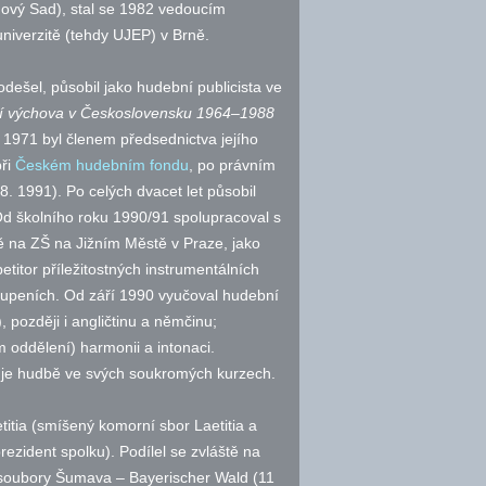
 Nový Sad), stal se 1982 vedoucím
niverzitě (tehdy UJEP) v Brně.
dešel, působil jako hudební publicista ve
 výchova v Československu 1964–1988
1971 byl členem předsednictva jejího
při
Českém hudebním fondu
, po právním
. 1991). Po celých dvacet let působil
Od školního roku 1990/91 spolupracoval s
 na ZŠ na Jižním Městě v Praze, jako
etitor příležitostných instrumentálních
oupeních. Od září 1990 vyučoval hudební
 později i angličtinu a němčinu;
oddělení) harmonii a intonaci.
čuje hudbě ve svých soukromých kurzech.
tia (smíšený komorní sbor Laetitia a
zident spolku). Podílel se zvláště na
 soubory Šumava – Bayerischer Wald (11