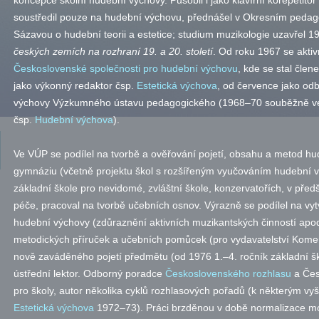
koncepce školní hudební výchovy. Působil i jako klavírní korepetit
soustředil pouze na hudební výchovu, přednášel v Okresním pedag
Sázavou o hudební teorii a estetice; studium muzikologie uzavřel 1
českých zemích na rozhraní
19. a
20. století
. Od roku 1967 se aktiv
Československé společnosti pro hudební výchovu
, kde se stal čl
jako výkonný redaktor čsp.
Estetická výchova
, od července jako od
výchovy Výzkumného ústavu pedagogického (1968–70 souběžně ve
čsp.
Hudební výchova
).
Ve VÚP se podílel na tvorbě a ověřování pojetí, obsahu a metod hu
gymnáziu (včetně projektu škol s rozšířeným vyučováním hudební v
základní škole pro nevidomé, zvláštní škole, konzervatořích, v před
péče, pracoval na tvorbě učebních osnov. Výrazně se podílel na vy
hudební výchovy (zdůraznění aktivních muzikantských činností
apo
metodických příruček a učebních pomůcek (pro vydavatelství Komeni
nově zaváděného pojetí předmětu (od 1976 1.–4. ročník základní ško
ústřední lektor. Odborný poradce
Československého rozhlasu
a Čes
pro školy, autor několika cyklů rozhlasových pořadů (k některým vyš
Estetická výchova
1972–73). Práci brzděnou v době normalizace moh