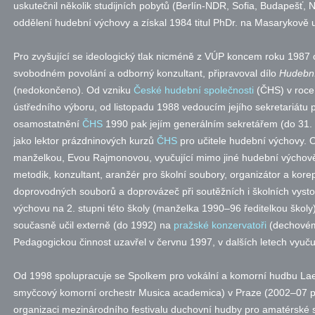
uskutečnil několik studijních pobytů (Berlín-NDR, Sofia, Budapešť,
oddělení hudební výchovy a získal 1984 titul PhDr. na Masarykově u
Pro zvyšující se ideologický tlak nicméně z VÚP koncem roku 1987 o
svobodném povolání a odborný konzultant, připravoval dílo
Hudební
(nedokončeno). Od vzniku
České hudební společnosti
(ČHS) v roce 
ústředního výboru, od listopadu 1988 vedoucím jejího sekretariátu 
osamostatnění
ČHS
1990 pak jejím generálním sekretářem (do 31. 8
jako lektor prázdninových kurzů
ČHS
pro učitele hudební výchovy. 
manželkou, Evou Rajmonovou, vyučující mimo jiné hudební výchově
metodik, konzultant, aranžér pro školní soubory, organizátor a korep
doprovodných souborů a doprovázeč při soutěžních i školních vyst
výchovu na 2. stupni této školy (manželka 1990–96 ředitelkou školy),
současně učil externě (do 1992) na
pražské konzervatoři
(dechovém 
Pedagogickou činnost uzavřel v červnu 1997, v dalších letech vyu
Od 1998 spolupracuje se Spolkem pro vokální a komorní hudbu Laeti
smyčcový komorní orchestr Musica academica) v Praze (2002–07 pre
organizaci mezinárodního festivalu duchovní hudby pro amatérské