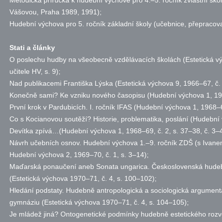
Metodická příručka k hudební výchově pro 4.–5. ročník zvláštní šk
Vášovou, Praha 1989, 1991);
Hudební výchova pro 5. ročník základní školy (učebnice, přepracov
Stati a články
O poslechu hudby na všeobecně vzdělávacích školách (Estetická 
učitele HV,
s.
9);
Nad publikacemi Františka Lýska (Estetická výchova 9, 1966–67,
č.
Konečně sami? Ke vzniku nového časopisu (Hudební výchova 1, 1
První krok v Pardubicích. I. ročník IFAS (Hudební výchova 1, 1968
Co s Kocianovou soutěží? Historie, problematika, poslání (Hudebn
Devítka zpívá…(Hudební výchova 1, 1968–69,
č.
2,
s.
37–38,
č.
3–4
Návrh učebních osnov. Hudební výchova 1.–9. ročník ZDŠ (s Ivan
Hudební výchova 2, 1969–70,
č.
1,
s.
3–14);
Maďarská ponaučení aneb Sonata ungarica. Československá hudeb
(Estetická výchova 1970–71,
č.
4,
s.
100–102);
Hledání podstaty. Hudebně antropologická a sociologická argumen
gymnáziu (Estetická výchova 1970–71,
č.
4,
s.
104–105);
Je mládež jiná? Ontogenetické podmínky hudebně estetického rozv