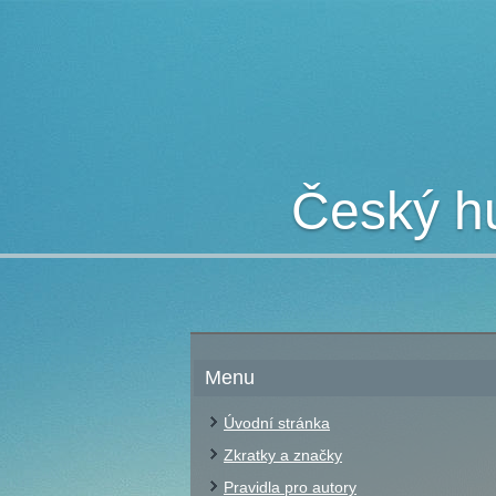
Český hu
Menu
Úvodní stránka
Zkratky a značky
Pravidla pro autory