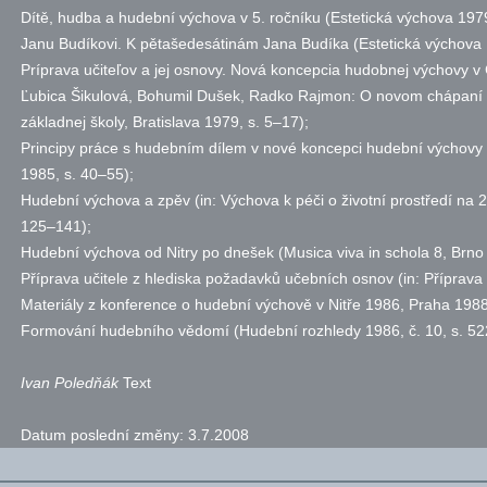
Dítě, hudba a hudební výchova v 5. ročníku (Estetická výchova 19
Janu Budíkovi. K pětašedesátinám Jana Budíka (Estetická výchov
Príprava učiteľov a jej osnovy. Nová koncepcia hudobnej výchovy v 
Ľubica Šikulová, Bohumil Dušek, Radko Rajmon: O novom chápaní v
základnej školy, Bratislava 1979,
s.
5–17);
Principy práce s hudebním dílem v nové koncepci hudební výchovy 
1985,
s.
40–55);
Hudební výchova a zpěv (in: Výchova k péči o životní prostředí na 2
125–141);
Hudební výchova od Nitry po dnešek (Musica viva in schola 8, Brno
Příprava učitele z hlediska požadavků učebních osnov (in: Příprava
Materiály z konference o hudební výchově v Nitře 1986, Praha 1988
Formování hudebního vědomí (Hudební rozhledy 1986,
č.
10,
s.
52
Ivan Poledňák
Text
Datum poslední změny:
3.7.2008