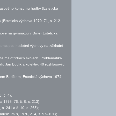
masového konzumu hudby (Estetická
a (Estetická výchova 1970–71,
s.
212–
ově na gymnáziu v Brně (Estetická
 koncepce hudební výchovy na základní
;
na málotřídních školách. Problematika
ák, Jan Budík a kolektiv: 40 rozhlasových
anem Budíkem, Estetická výchova 1974–
76,
č.
4);
ova 1975–76,
č.
8,
s.
213);
,
s.
241 a
č.
10,
s.
263);
s musicum 8, 1976,
č.
4,
s.
97–101);