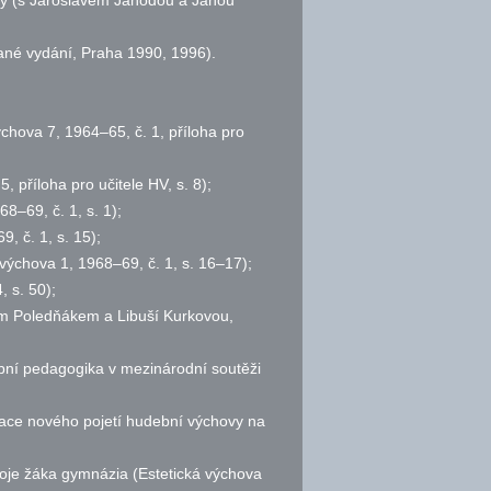
oly (s Jaroslavem Jahodou a Janou
ané vydání, Praha 1990, 1996).
výchova 7, 1964–65,
č.
1, příloha pro
5, příloha pro učitele HV,
s.
8);
968–69,
č.
1,
s.
1);
–69,
č.
1,
s.
15);
í výchova 1, 1968–69,
č.
1,
s.
16–17);
,
s.
50);
em Poledňákem a Libuší Kurkovou,
ní pedagogika v mezinárodní soutěži
tace nového pojetí hudební výchovy na
oje žáka gymnázia (Estetická výchova