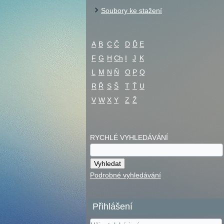
Soubory ke stažení
A
B
C
Č
D
Ď
E
F
G
H
Ch
I
J
K
L
M
N
Ň
O
P
Q
R
Ř
S
Š
T
Ť
U
V
W
X
Y
Z
Ž
RYCHLÉ VYHLEDÁVÁNÍ
Podrobné vyhledávání
Přihlášení