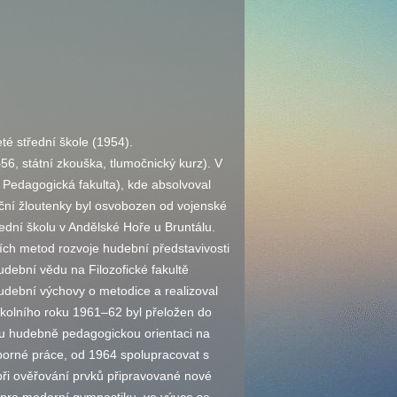
té střední škole (1954).
6, státní zkouška, tlumočnický kurz). V
 Pedagogická fakulta), kde absolvoval
ční žloutenky byl osvobozen od vojenské
třední školu v Andělské Hoře u Bruntálu.
ch metod rozvoje hudební představivosti
dební vědu na Filozofické fakultě
udební výchovy o metodice a realizoval
olního roku 1961–62 byl přeložen do
ou hudebně pedagogickou orientaci na
dborné práce, od 1964 spolupracovat s
i ověřování prvků připravované nové