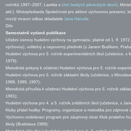
ročníků 1997–2007, Laetitia s
Unií českých pěveckých sborů
, Mini
atd.
). Místopředseda Společnosti pro aktivní výchovnou prevenci, 
rozvíjí mravní odkaz skladatele
Jana Hanuše
.
Dílo
Samostatně vydané publikace
Učební osnovy hudební výchovy na gymnáziu, platné od 1. 9. 1972. 
výchovou), volitelný a nepovinný předmět (s Janem Budíkem, Prah
Hudební výchova pro 5. ročník experimentálních škol (učebnice, s
1979);
Metodické pokyny k učebnici Hudební výchova pro 5. ročník experim
Hudební výchova pro 5. ročník základní školy (učebnice, s Mirosla
1988, 1989, 1997);
Metodická příručka k učebnici Hudební výchova pro 5. ročník zákla
1981);
Hudební výchova pro
4. a
5. ročník zvláštních škol (učebnice, s Ja
Kluby přátel hudby. Programy, organizace a metodika pro zájmové út
Výchovno-vzdelávací program pre záujmový útvar Klub priateľov hud
školy (Bratislava 1989);