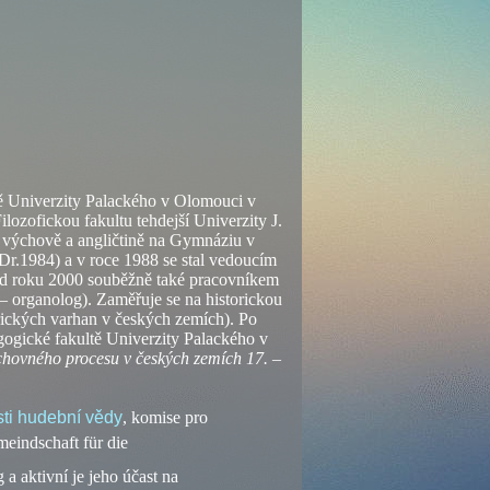
tě Univerzity Palackého v Olomouci v
lozofickou fakultu tehdejší Univerzity J.
í výchově a angličtině na Gymnáziu v
Dr.1984) a v roce 1988 se stal vedoucím
d roku 2000 souběžně také pracovníkem
– organolog). Zaměřuje se na historickou
orických varhan v českých zemích). Po
ogické fakultě Univerzity Palackého v
chovného procesu v českých zemích 17. –
ti hudební vědy
, komise pro
meindschaft für die
a aktivní je jeho účast na