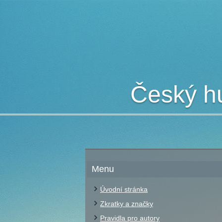
Český hu
Menu
Úvodní stránka
Zkratky a značky
Pravidla pro autory