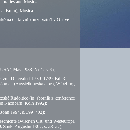
ibraries and Music-
ität Bonn), Musica
také na Církevní konzervatoři v Opavě.
 /USA/, May 1988, Nr. 5,
s.
9);
ers von Dittersdorf 1739–1799. Bd. 3 –
n Böhmen (Ausstellungskatalog), Würzburg
ezské Rudoltice (in: sborník z konference
en Nachbarn, Köln 1992);
 Bonn 1994,
s.
399–402);
geschichte zwischen Ost- und Westeuropa.
. Sankt Augustin 1997,
s.
23–27);