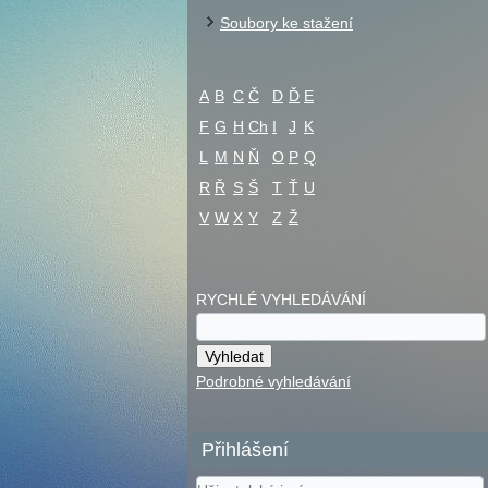
Soubory ke stažení
A
B
C
Č
D
Ď
E
F
G
H
Ch
I
J
K
L
M
N
Ň
O
P
Q
R
Ř
S
Š
T
Ť
U
V
W
X
Y
Z
Ž
RYCHLÉ VYHLEDÁVÁNÍ
Podrobné vyhledávání
Přihlášení