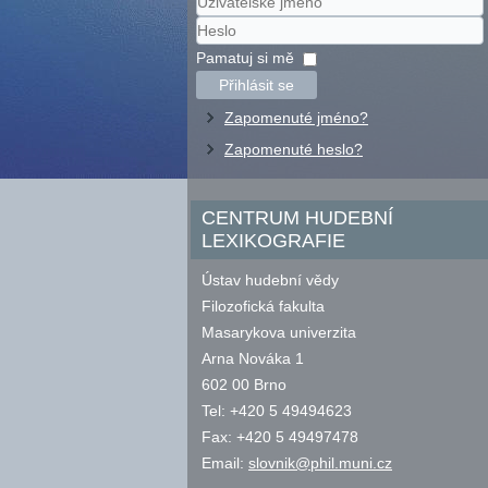
Uživatelské
jméno
Heslo
Pamatuj si mě
Přihlásit se
Zapomenuté jméno?
Zapomenuté heslo?
CENTRUM HUDEBNÍ
LEXIKOGRAFIE
Ústav hudební vědy
Filozofická fakulta
Masarykova univerzita
Arna Nováka 1
602 00 Brno
Tel: +420 5 49494623
Fax: +420 5 49497478
Email:
slovnik@phil.muni.cz