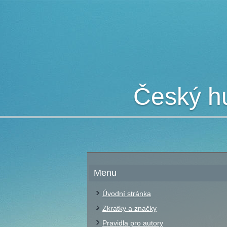
Český hu
Menu
Úvodní stránka
Zkratky a značky
Pravidla pro autory