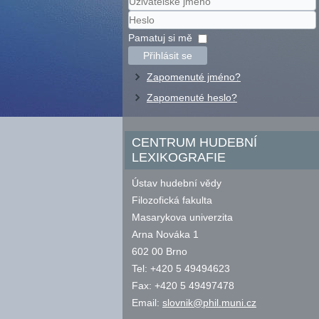
Uživatelské
jméno
Heslo
Pamatuj si mě
Přihlásit se
Zapomenuté jméno?
Zapomenuté heslo?
CENTRUM HUDEBNÍ
LEXIKOGRAFIE
Ústav hudební vědy
Filozofická fakulta
Masarykova univerzita
Arna Nováka 1
602 00 Brno
Tel: +420 5 49494623
Fax: +420 5 49497478
Email:
slovnik@phil.muni.cz