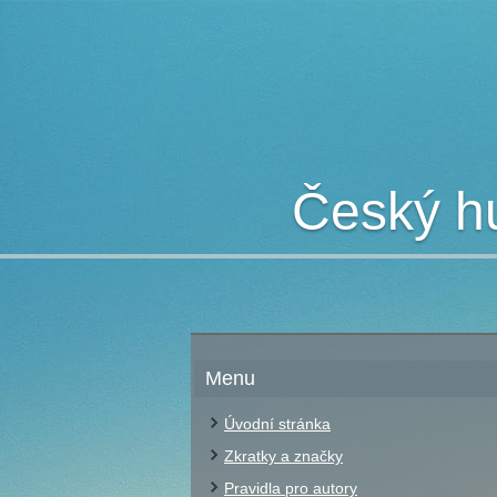
Český hu
Menu
Úvodní stránka
Zkratky a značky
Pravidla pro autory