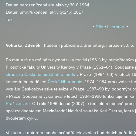
Datum narození/zahájení aktivity:
30.6.1934
Datum úmrtí/ukončení aktivity:
24.4.2017
Text
•
Dílo
•
Literatura
•
Vokurka, Zdeněk,
hudební publicista a dramaturg, narozen 30. 6. 
Po maturitě na reálném gymnáziu v rodišti (1961) byl mimořádným
Filosofické fakulty Univerzity Karlovy v Praze (1961–64). Současně
středisku
Českého hudebního fondu
v Praze (1964–68) V letech 1
koncertního oddělení
České filharmonie
. 1974–1984 pracoval ve fu
vysílání Československé televize v Praze; 1987–90 byl odborným
v Praze. Souběžně vykonával v letech 1984–1990 funkci tajemníka 
Pražské jaro
. Od roku1996 dosud (2007) je ředitelem obecně prosp
spoluzakladatelem Mezinárodní klavírní soutěže Karl Czerny, která 
dvouletém cyklu.
Vokurka je autorem mnoha scénářů televizních hudebních pořadů 