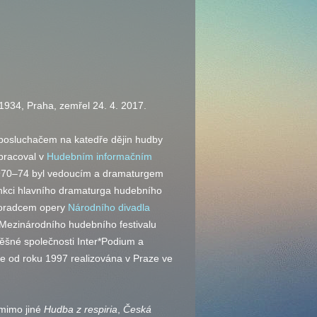
1934, Praha, zemřel 24. 4. 2017.
 posluchačem na katedře dějin hudby
 pracoval v
Hudebním informačním
970–74 byl vedoucím a dramaturgem
nkci hlavního dramaturga hudebního
 poradcem opery
Národního divadla
Mezinárodního hudebního festivalu
ěšné společnosti Inter*Podium a
je od roku 1997 realizována v Praze ve
(mimo jiné
Hudba z respiria
,
Česká