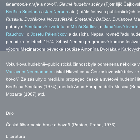
filharmonie hraje a hovoří
,
Slavné hudební scény
(Pjotr Iljič Čajkov
Bedřich Smetana
a
Jan Neruda
atd.
), dále četných publicistických 
Rusalka
,
Dvořákova Novosvětská
,
Smetanův Dalibor
,
Burianova Ma
pořady o
Smetanově kvartetu
, o
Miloši Sádlovi
, o
Janáčkově kvarte
Rauchovi
, o
Josefu Páleníčkovi
a dalších). Napsal rovněž řadu hude
periodika. V letech 1974–84 byl členem programové komise festiva
výboru Mezinárodní pěvecké soutěže Antonína Dvořáka v Karlových
Vokurkova hudebně–publicistická činnost byla odměněna několika 
Václavem Neumannem
získal Hlavní cenu Československé televize
hovoří
. Za zásluhy o mediální propagaci české a světové hudební lit
Bedřicha Smetany (1974), medaili Anno Europeo della Musica (Ben
Mozarta (1987)
atd.
Dílo
Česká filharmonie hraje a hovoří (Panton, Praha, 1976).
Literatura