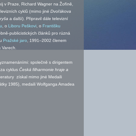
skij v Praze, Richard Wagner na Žofíně,
televizních cyklů (mimo jiné
Dvořákova
ryša
a další). Připravil dále televizní
tu
, o
Liboru Peškovi
, o
Františku
bně-publicistických článků pro rúzná
lu
Pražské jaro
, 1991–2002 členem
 Varech.
vyznamenáními: společně s dirigentem
 za cyklus
Česká filharmonie hraje a
eratury získal mimo jiné Medaili
átky 1985), medaili Wolfganga Amadea