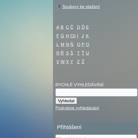
Soubory ke stažení
A
B
C
Č
D
Ď
E
F
G
H
Ch
I
J
K
L
M
N
Ň
O
P
Q
R
Ř
S
Š
T
Ť
U
V
W
X
Y
Z
Ž
RYCHLÉ VYHLEDÁVÁNÍ
Podrobné vyhledávání
Přihlášení