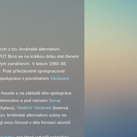
ícím z
tzv.
brněnské alternativní
 VUT Brno se na krátkou dobu stal členem
rovým zaměřením. V letech 1980–85
 Poté příležitostně spolupracoval
a spolupráce s písničkářem
Václavem
í-housle a na základě této spolupráce
řejmenováno a pod názvem
Dunaj
(kytara),
Vladimír Václavek
(basová
tzv.
brněnské alternativní scény na
t svou činnost v této formaci ukončil