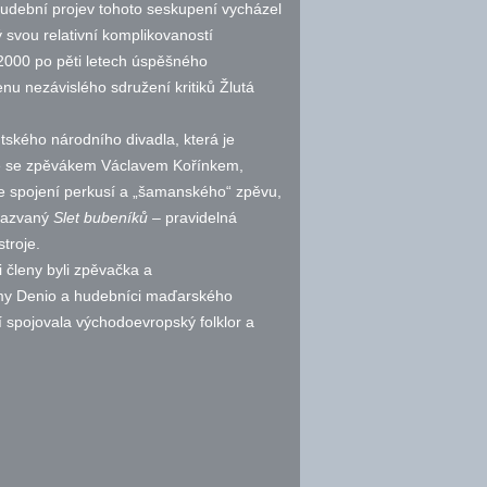
 Hudební projev tohoto seskupení vycházel
svou relativní komplikovaností
 2000 po pěti letech úspěšného
enu nezávislého sdružení kritiků Žlutá
tského národního divadla, která je
 se zpěvákem Václavem Kořínkem,
je spojení perkusí a „šamanského“ zpěvu,
 nazvaný
Slet bubeníků
– pravidelná
stroje.
 členy byli zpěvačka a
 Amy Denio a hudebníci maďarského
spojovala východoevropský folklor a