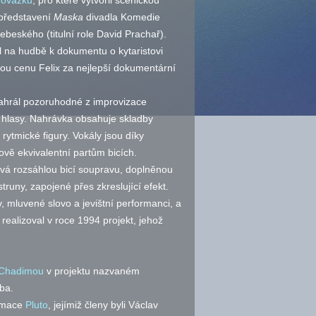
rovázku
, pro které vytvořil scénickou
 představení
Maska
divadla Komedie
beského (titulní role David Prachař).
l na hudbě k dokumentu o kytaristovi
ovou cenu Felix za nejlepší dokumentární
ahrál pozoruhodné z improvizace
 hlasy. Nahrávka obsahuje skladby
ytmické figury. Vokály jsou díky
ě ekvivalentní partům bicích.
ívá rozsáhlou bicí soupravu, doplněnou
uny, zapojené přes zkreslující efekt.
 mluvené slovo a jevištní performanci, a
alizoval v roce 1994 projekt, jehož
 Chadimou
v projektu nazvaném
ba.
ormace
Pluto
, jejímiž členy byli Václav