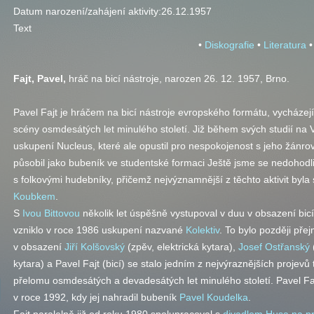
Datum narození/zahájení aktivity:
26.12.1957
Text
•
Diskografie
•
Literatura
•
Fajt
, Pavel,
hráč na bicí nástroje, narozen 26. 12. 1957, Brno.
Pavel Fajt je hráčem na bicí nástroje evropského formátu, vycházej
scény osmdesátých let minulého století. Již během svých studií na
uskupení Nucleus, které ale opustil pro nespokojenost s jeho žán
působil jako bubeník ve studentské formaci Ještě jsme se nedohodli.
s folkovými hudebníky, přičemž nejvýznamnější z těchto aktivit byl
Koubkem
.
S
Ivou Bittovou
několik let úspěšně vystupoval v duu v obsazení bic
vzniklo v roce 1986 uskupení nazvané
Kolektiv
. To bylo později p
v obsazení
Jiří Kolšovský
(zpěv, elektrická kytara),
Josef Ostřanský
kytara) a Pavel Fajt (bicí) se stalo jedním z nejvýraznějších projevů
přelomu osmdesátých
a
devadesátých let minulého století. Pavel Faj
v roce 1992, kdy jej nahradil bubeník
Pavel Koudelka
.