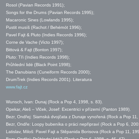
Rosol (Pavian Records 1991);
Songs for the Drums (Pavian Records 1995);
Macaronic Sines (Lowlands 1995);
Pustit musíš (Rachot / Behémót 1996);
Pavel Fajt & Pluto (Indies Records 1996);
Corne de Vache (Victo 1997);
Bittová & Fajt (Bonton 1997);
Pluto: Tři (Indies Records 1998);
Průhlední lidé (Black Point 1998);
The Danubians (Cuneiform Records 2000);
DrumTrek (Indies Records 2001).
Literatura
www.fajt.cz
Wunsch, Ivan: Dunaj (Rock a Pop 4, 1998,
s.
83).
Opekar, Aleš – Vlček, Josef: Excentrici v přízemí (Panton 1989).
Bezr, Ondřej: Siamská dvojčata z Dunaje vynořená (Rock a Pop 11,
Bezr, Ondře: Loopy bubeníka o práci nepřipraví (Rock a Pop 6, 200
Latislav, Miloš: Pavel Fajt a Stěpanida Borisova (Rock a Pop 11, 19