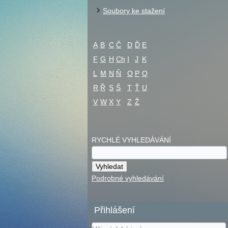
Soubory ke stažení
A
B
C
Č
D
Ď
E
F
G
H
Ch
I
J
K
L
M
N
Ň
O
P
Q
R
Ř
S
Š
T
Ť
U
V
W
X
Y
Z
Ž
RYCHLÉ VYHLEDÁVÁNÍ
Podrobné vyhledávání
Přihlášení