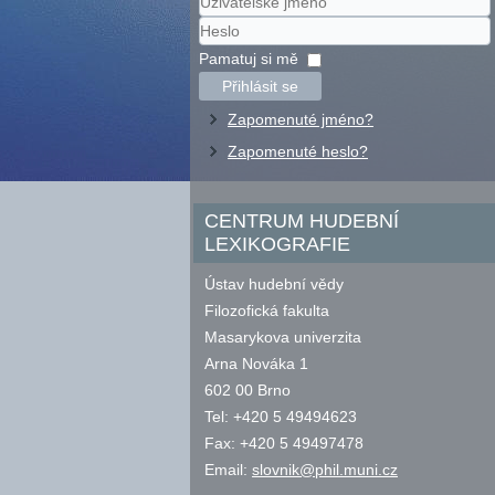
Uživatelské
jméno
Heslo
Pamatuj si mě
Přihlásit se
Zapomenuté jméno?
Zapomenuté heslo?
CENTRUM HUDEBNÍ
LEXIKOGRAFIE
Ústav hudební vědy
Filozofická fakulta
Masarykova univerzita
Arna Nováka 1
602 00 Brno
Tel: +420 5 49494623
Fax: +420 5 49497478
Email:
slovnik@phil.muni.cz