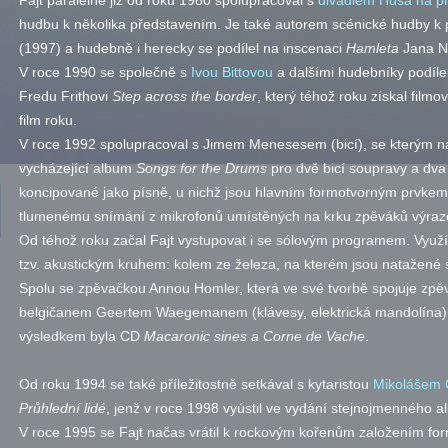
Fajt paralelně již od roku 1980 spolupracoval s
divadlem Husa na p
hudbu k několika představením. Je také autorem scénické hudby k
(1997) a hudebně i herecky se podílel na inscenaci
Hamleta
Jana Ne
V roce 1990 se společně s
Ivou Bittovou
a dalšími hudebníky podíle
Fredu Frithovi
Step across the border
, který téhož roku získal film
film roku.
V roce 1992 spolupracoval s Jimem Menesesem (bicí), se kterým n
vycházející album
Songs
for the Drums
pro dvě bicí soupravy a dva
koncipované jako písně, u nichž jsou hlavním formotvorným prvkem r
tlumenému snímání z mikrofonů umístěných na krku zpěváků výrazov
Od téhož roku začal Fajt vystupovat i se sólovým programem. Využ
tzv.
akustickým kruhem: kolem ze železa, na kterém jsou natažené str
Spolu se zpěvačkou Annou Homler, která ve své tvorbě spojuje zpěv,
belgičanem Geertem Waegemanem (klávesy, elektrická mandolína) re
výsledkem byla CD
Macaronic sines a Corne de Vache
.
Od roku 1994 se také příležitostně setkával s kytaristou
Mikolášem
Průhlední lidé
, jenž v roce 1998 vyústil ve vydání stejnojmenného al
V roce 1995 se Fajt načas vrátil k rockovým kořenům založením f