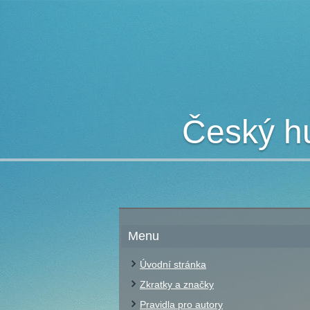
Český hu
Menu
Úvodní stránka
Zkratky a značky
Pravidla pro autory