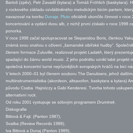
Bartoš (zpěv), Petr Zavadil (kytara) a Tomáš Fröhlich (baskytara).
z rockového základu ozvláštněného melodickým bicím partem, který 
navazoval na tvorbu
Dunaje
.
Pluto
oficiálně ukončilo činnost v roce
koncertování a vydání dvou alb, z nichž první získalo v roce 1998 c
ponorka.
V roce 1998 začal spolupracovat se Stepanidou Boris, členkou Yaku
známá svou snahou o oživení „šamanské sibiřské hudby“.
Společně
členem formace Zuluville, realizoval projekt
Ladakh
, který prezentu
spadající do žánru world music.
Z jeho podnětu vznikl také projekt
společná koncertní turné nejrůznějších evropských hráčů na bicí ná
V letech 2000–01 byl členem souboru The Danubians, jehož dalšími
multiinstrumentalistka (akordeon, altsaxofon, baskytara a kytara)
původu Csaba Hajnóczy a Gabi Kenderesi. Tvorba tohoto uskupení 
alternativní rock.
Od roku 2001 vystupuje se sólovým programem
Drumtrek
.
Diskografie
Bittová & Fajt: (Panton 1987);
Svatba (Review Records 1988);
Iva Bittová a Dunaj (Panton 1989);