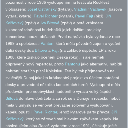
pozornost v roce 1986 vystoupením na festivalu Rockfest
v obsazení:
Josef Ostřanský
(kytara),
Vladimír Václavek
(basová
kytara, kytara),
Pavel Richter
(kytara),
Pavel Fajt
(bicí),
Jiří
Kolšovský
(zpěv) a
Iva Bittová
(zpěv) a poté vzhledem
k zaneprázdněnosti hudebníků jejich dalšími projekty
koncertoval pouze občasně. První nahrávka byla vydána v roce
1989 u společnosti
Panton
, která měla původně zájem o vydání
další desky dua
Bittová
a
Fajt
(na základě úspěchu LP z roku
1988, které získalo ocenění Deska roku). Ti ale neměli
připravený nový repertoár, proto
Pantonu
jako alternativu nabídli
nahrání starších písní Kolektivu. Ten byl tak přejmenován na
zvučnější Dunaj jakožto krátkodobý projekt za účelem natočení
desky a provedení několika koncertních turné. Vystoupení měla
především pro neobvyklost hudebního výrazu velký úspěch.
Bittová
domluvu dodržela a za rok se s Dunajem rozešla, neboť
měla v úmyslu se věnovat převážně sólovému vystupování,
kapelu opustil i
Pavel Richter
, jehož kytarové party převzal
Jiří
Kolšovský
, který se zároveň stal hlavním zpěvákem kapely. Na
následujícím albu
Rosol
, vydaném v roce 1991, účinkuje ještě