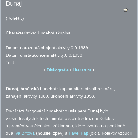
Dunaj
(Kolektiv)
Charakteristika:
Hudební skupina
Datum narození/zahájení aktivity:
0.0.1989
Datum úmrtí/ukončení aktivity:
0.0.1998
Text
•
Diskografie
•
Literatura
•
Dunaj,
brněnská hudební skupina alternativního směru,
zahájení aktivity 1989, ukončení aktivity 1998.
První fází fungování hudebního uskupení Dunaj bylo
v osmdesátých letech minulého století sdružení Kolektiv
s proměnlivou členskou základnou, které vzniklo na podkladě
dua
Iva Bittová
(housle, zpěv) a
Pavel Fajt
(bicí). Kolektiv vzbudil