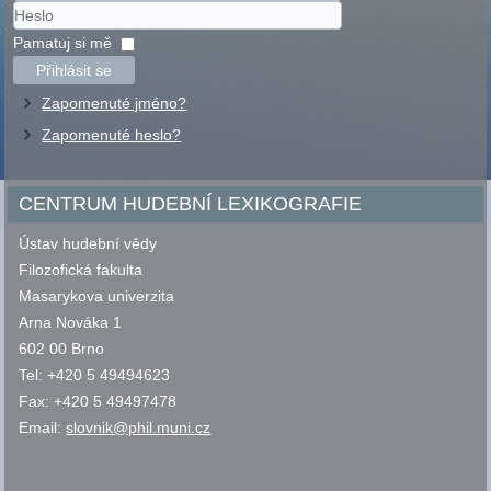
Uživatelské
jméno
Heslo
Pamatuj si mě
Přihlásit se
Zapomenuté jméno?
Zapomenuté heslo?
CENTRUM HUDEBNÍ LEXIKOGRAFIE
Ústav hudební vědy
Filozofická fakulta
Masarykova univerzita
Arna Nováka 1
602 00 Brno
Tel: +420 5 49494623
Fax: +420 5 49497478
Email:
slovnik@phil.muni.cz