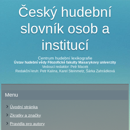
Český hudební
slovník osob a
institucí
Centrum hudební lexikografie
Ústav hudební vědy Filozofické fakulty Masarykovy univerzity
Vedoucí redaktor: Petr Macek
Redakční kruh: Petr Kalina, Karel Steinmetz, Šárka Zahrádková
Menu
Úvodní stránka
Zkratky a značky
Pravidla pro autory