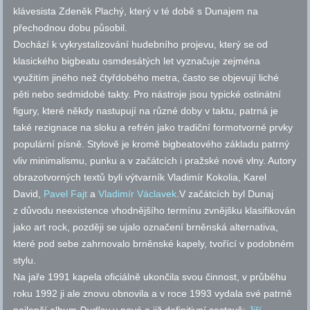
klávesista Zdeněk Plachý, který v té době s Dunajem na
přechodnou dobu působil.
Dochází k vykrystalizování hudebního projevu, který se od
klasického bigbeatu osmdesátých let vyznačuje zejména
využitím jiného než čtyřdobého metra, často se objevují liché
pěti nebo sedmidobé takty. Pro nástroje jsou typické ostinátní
figury, které někdy nastupují na různé doby v taktu, patrná je
také rezignace na sloku a refrén jako tradiční formotvorné prvky
populární písně. Stylově je kromě bigbeatového základu patrný
vliv minimalismu, punku a v začátcích i pražské nové vlny. Autory
obrazotvorných textů byli výtvarník Vladimír Kokolia, Karel
David,
Pavel Fajt
a
Vladimír Václavek
.V začátcích byl Dunaj
z důvodu neexistence vhodnějšího termínu zvnějšku klasifikován
jako art rock, později se ujalo označení brněnská alternativa,
které pod sebe zahrnovalo brněnské kapely, tvořící v podobném
stylu.
Na jaře 1991 kapela oficiálně ukončila svou činnost, v průběhu
roku 1992 ji ale znovu obnovila a v roce 1993 vydala své patrně