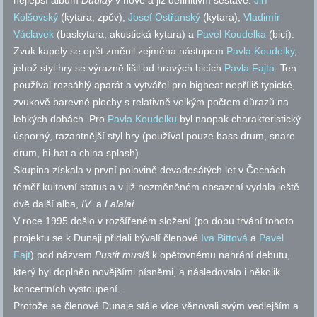
nejlepší album
Dudlay
v nové a již definitivní sestavě:
Jiří
Kolšovský
(kytara, zpěv),
Josef Ostřanský
(kytara),
Vladimír
Václavek
(baskytara, akustická kytara) a
Pavel Koudelka
(bicí).
Zvuk kapely se opět změnil zejména nástupem
Pavla Koudelky
,
jehož styl hry se výrazně lišil od hravých bicích
Pavla Fajta
. Ten
používal rozsáhlý aparát a vytvářel pro bigbeat nepříliš typické,
zvukově barevné plochy s relativně velkým počtem důrazů na
lehkých dobách. Pro
Pavla Koudelku
byl naopak charakteristický
úsporný, razantnější styl hry (používal pouze bass drum, snare
drum, hi-hat a china splash).
Skupina získala v první polovině devadesátých let v Čechách
téměř kultovní status a v již nezměněném obsazení vydala ještě
dvě další alba,
IV
. a
Lalalai
.
V roce 1995 došlo v rozšířeném složení (po dobu trvání tohoto
projektu se k Dunaji přidali bývalí členové
Iva Bittová
a
Pavel
Fajt
) pod názvem
Pustit musíš
k opětovnému nahrání debutu,
který byl doplněn novějšími písněmi, a následovalo i několik
koncertních vystoupení.
Protože se členové Dunaje stále více věnovali svým vedlejším a