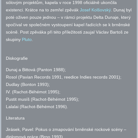
sólovým projektům, kapela v roce 1998 oficiálně ukončila
existenci. Krátce na to zemřel zpěvák
Josef Kolšovský
. Dunaj byl
poté oživen pouze jednou – v rámci projektu Delta Dunaje, který
spočíval ve společném vystoupení kapel řadících se k brněnské
scéně. Post zpěváka při této příležitosti zaujal Václav Bartoš ze
skupiny
Pluto
.
Diskografie
Dunaj a Bittová (Panton 1988);
Rosol (Pavian Records 1991, reedice Indies records 2001);
Dudlay (Bonton 1993);
IV. (Rachot-Béhémot 1995);
Pustit musíš (Rachot-Béhémot 1995);
Lalalai (Rachot-Béhémot 1996).
Literatura
Jirásek, Pavel: Pokus o zmapování brněnské rockové scény –
diplomová práce (Brno 1993).