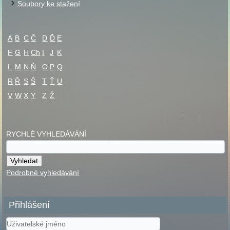
Soubory ke stažení
A
B
C
Č
D
Ď
E
F
G
H
Ch
I
J
K
L
M
N
Ň
O
P
Q
R
Ř
S
Š
T
Ť
U
V
W
X
Y
Z
Ž
RYCHLÉ VYHLEDÁVÁNÍ
Podrobné vyhledávání
Přihlášení