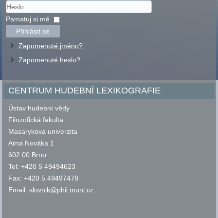
Uživatelské
jméno
Heslo
Pamatuj si mě
Přihlásit se
Zapomenuté jméno?
Zapomenuté heslo?
CENTRUM HUDEBNÍ LEXIKOGRAFIE
Ústav hudební vědy
Filozofická fakulta
Masarykova univerzita
Arna Nováka 1
602 00 Brno
Tel: +420 5 49494623
Fax: +420 5 49497478
Email:
slovnik@phil.muni.cz