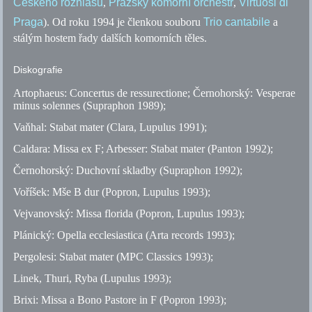
Českého rozhlasu
,
Pražský komorní orchestr
,
Virtuosi di
Praga
). Od roku 1994 je členkou souboru
Trio cantabile
a
stálým hostem řady dalších komorních těles.
Diskografie
Artophaeus: Concertus de ressurectione; Černohorský: Vesperae
minus solennes (Supraphon 1989);
Vaňhal: Stabat mater (Clara, Lupulus 1991);
Caldara: Missa ex F; Arbesser: Stabat mater (Panton 1992);
Černohorský: Duchovní skladby (Supraphon 1992);
Voříšek: Mše B dur (Popron, Lupulus 1993);
Vejvanovský: Missa florida (Popron, Lupulus 1993);
Plánický: Opella ecclesiastica (Arta records 1993);
Pergolesi: Stabat mater (MPC Classics 1993);
Linek, Thuri, Ryba (Lupulus 1993);
Brixi: Missa a Bono Pastore in F (Popron 1993);