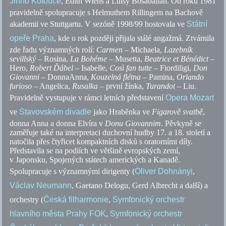
Jiřího Kotouče
, Edith Wiens a Luisy Bosabalian. Od roku 1981
pravidelně spolupracuje s Helmuthem Rillingem na Bachově
akademii ve Stuttgartu. V sezóně 1998/99 hostovala ve
Státní
opeře Praha
, kde o rok později přijala stálé angažmá. Ztvárnila
zde řadu významných rolí:
Carmen
–
Michaela
,
Lazebník
sevillský
–
Rosina
,
La Bohéme
–
Musetta
,
Beatrice et Bénédict
–
Hero
,
Robert Ďábel
–
Isabelle
,
Così fan tutte
–
Fiordiligi
,
Don
Giovanni
–
Donna
Anna
,
Kouzelná flétna
–
Pamina
,
Orlando
furioso
–
Angelica,
Rusalka
–
první žínka
,
Turandot
–
Liu
.
Pravidelně vystupuje v rámci letních představení
Opera Mozart
ve
Stavovském divadle
jako Hraběnka ve
Figarově svatbě
,
donna Anna a donna Elvíra v
Donu Giovannim
. Pěvkyně se
zaměřuje také na interpretaci duchovní hudby 17. a 18. století a
natočila přes čtyřicet kompaktních disků s oratorními díly.
Představila se na podiích ve většině evropských zemí,
v Japonsku, Spojených státech amerických a Kanadě.
Spolupracuje s významnými dirigenty (
Oliver Dohnányi
,
Václav Neumann
, Gaetano Delogu, Gerd Albrecht a další) a
orchestry (
Česká filharmonie
,
Symfonický orchestr
hlavního města Prahy FOK
,
Symfonický orchestr