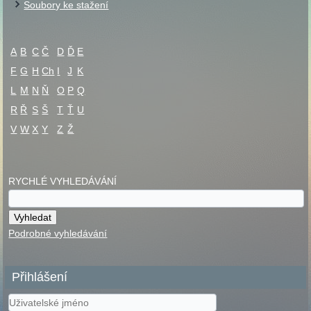
Soubory ke stažení
A
B
C
Č
D
Ď
E
F
G
H
Ch
I
J
K
L
M
N
Ň
O
P
Q
R
Ř
S
Š
T
Ť
U
V
W
X
Y
Z
Ž
RYCHLÉ VYHLEDÁVÁNÍ
Podrobné vyhledávání
Přihlášení