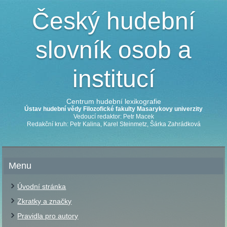
Český hudební
slovník osob a
institucí
Centrum hudební lexikografie
Ústav hudební vědy Filozofické fakulty Masarykovy univerzity
Vedoucí redaktor: Petr Macek
Redakční kruh: Petr Kalina, Karel Steinmetz, Šárka Zahrádková
Menu
Úvodní stránka
Zkratky a značky
Pravidla pro autory