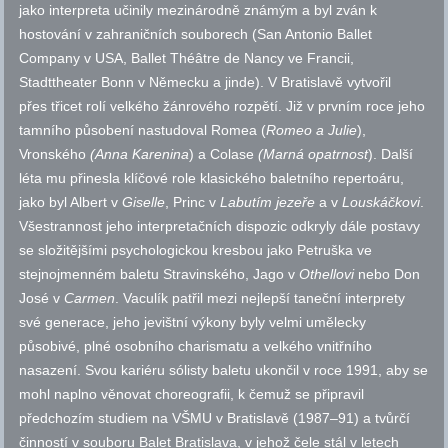
jako interpreta učinily mezinárodně známým a byl zván k
hostování v zahraničních souborech (San Antonio Ballet
Company v USA, Ballet Théâtre de Nancy ve Francii,
Stadttheater Bonn v Německu a jinde). V Bratislavě vytvořil
přes třicet rolí velkého žánrového rozpětí. Již v prvním roce jeho
tamního působení nastudoval Romea (
Romeo a Julie
),
Vronského
(Anna Karenina
) a Colase
(Marná opatrnost
). Další
léta mu přinesla klíčové role klasického baletního repertoáru,
jako byl Albert v
Giselle
, Princ v
Labutím jezeře
a v
Louskáčkovi
.
Všestrannost jeho interpretačních dispozic odkryly dále postavy
se složitějšími psychologickou kresbou jako Petruška ve
stejnojmenném baletu Stravinského, Jago v
Othellovi
nebo Don
José v
Carmen
. Vaculík patřil mezi nejlepší taneční interprety
své generace, jeho jevištní výkony byly velmi umělecky
působivé, plné osobního charismatu a velkého vnitřního
nasazení. Svou kariéru sólisty baletu ukončil v roce 1991, aby se
mohl naplno věnovat choreografii, k čemuž se připravil
předchozím studiem na VŠMU v Bratislavě (1987–91) a tvůrčí
činností v souboru Balet Bratislava, v jehož čele stál v letech