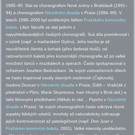
1985–90. Stal se choreografem Nové scény v Bratislavě (1991–
94) a choreografem
Národního divadla
v Praze (1994–99). V
letech 1998–2000 byl uměleckým šéfem
Pražského komorního
baletu
. Libor Vaculík se stal jedním z
nejvyhledávanějších českých choreografů. Svá díla premiéroval i
v cizině (
např.
v maďarském Győru). Jeho tvorba je až
neuvěřitelně členitá a bohatá (přes šedesát titulů): od
celovečerních baletů přes komornější choreografie až po velké
množství tanců v muzikálech a operách. Často spolupracoval s
režisérem Josefem Bednárikem. Ve svých celovečerních dílech
se často inspiroval osudy slavných osobností (
Čajkovskij
,
Isadora
Duncan
v
Národním divadle
v Praze
, Edith – Vrabčák z
předměstí
v Plzni,
Marie Stuartovna
,
Ivan Hrozný
v Brně
atd.
) a
také filmovými předlohami (
Někdo to rád..., Psycho
v
Národním
divadle
v Praze). Ve svých choreografiích často odkrývá různé
aspekty lidských vztahů, mnohdy až naturalisticky zobrazuje
jejich kontroverznost až patologičnost (
např.
Don Juan
v
Pražském komorním baletu
, 2001). Velké intenzity uměleckého