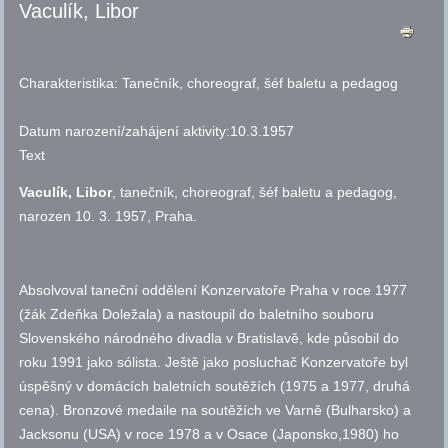
Vaculík, Libor
Charakteristika:
Tanečník, choreograf, šéf baletu a pedagog
Datum narození/zahájení aktivity:
10.3.1957
Text
Vaculík, Libor
, tanečník, choreograf, šéf baletu a pedagog,
narozen 10. 3. 1957, Praha.
Absolvoval taneční oddělení Konzervatoře Praha v roce 1977
(žák Zdeňka Doležala) a nastoupil do baletního souboru
Slovenského národného divadla v Bratislavě, kde působil do
roku 1991 jako sólista. Ještě jako posluchač Konzervatoře byl
úspěšný v domácích baletních soutěžích (1975 a 1977, druhá
cena). Bronzové medaile na soutěžích ve Varně (Bulharsko) a
Jacksonu (USA) v roce 1978 a v Osace (Japonsko,1980) ho