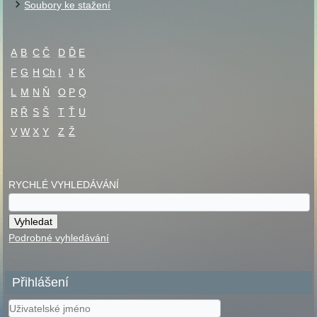
Soubory ke stažení
A
B
C
Č
D
Ď
E
F
G
H
Ch
I
J
K
L
M
N
Ň
O
P
Q
R
Ř
S
Š
T
Ť
U
V
W
X
Y
Z
Ž
RYCHLÉ VYHLEDÁVÁNÍ
Podrobné vyhledávání
Přihlášení