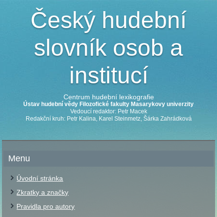
Český hudební
slovník osob a
institucí
Centrum hudební lexikografie
Ústav hudební vědy Filozofické fakulty Masarykovy univerzity
Vedoucí redaktor: Petr Macek
Redakční kruh: Petr Kalina, Karel Steinmetz, Šárka Zahrádková
Menu
Úvodní stránka
Zkratky a značky
Pravidla pro autory