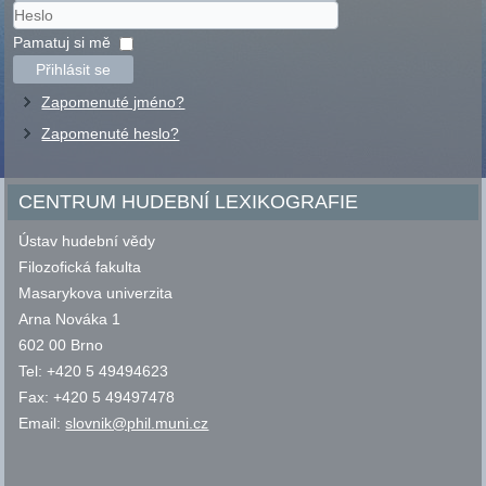
Uživatelské
jméno
Heslo
Pamatuj si mě
Přihlásit se
Zapomenuté jméno?
Zapomenuté heslo?
CENTRUM HUDEBNÍ LEXIKOGRAFIE
Ústav hudební vědy
Filozofická fakulta
Masarykova univerzita
Arna Nováka 1
602 00 Brno
Tel: +420 5 49494623
Fax: +420 5 49497478
Email:
slovnik@phil.muni.cz