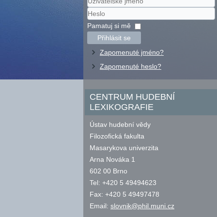
Uživatelské
jméno
Heslo
Pamatuj si mě
Přihlásit se
Zapomenuté jméno?
Zapomenuté heslo?
CENTRUM HUDEBNÍ
LEXIKOGRAFIE
Ústav hudební vědy
Filozofická fakulta
Masarykova univerzita
Arna Nováka 1
602 00 Brno
Tel: +420 5 49494623
Fax: +420 5 49497478
Email:
slovnik@phil.muni.cz