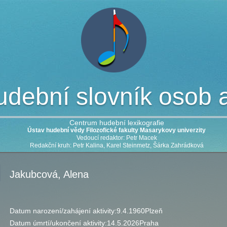
dební slovník osob a 
Centrum hudební lexikografie
Ústav hudební vědy Filozofické fakulty Masarykovy univerzity
Vedoucí redaktor: Petr Macek
Redakční kruh: Petr Kalina, Karel Steinmetz, Šárka Zahrádková
Jakubcová, Alena
Datum narození/zahájení aktivity:
9.4.1960
Plzeň
Datum úmrtí/ukončení aktivity:
14.5.2026
Praha