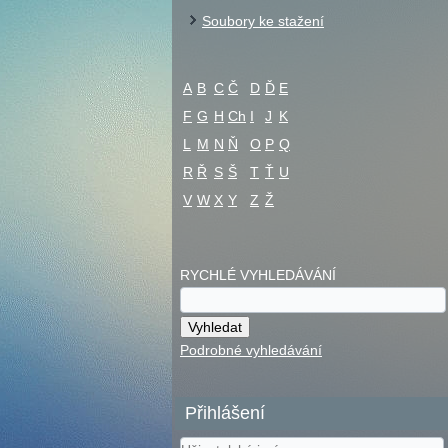
Soubory ke stažení
A
B
C
Č
D
Ď
E
F
G
H
Ch
I
J
K
L
M
N
Ň
O
P
Q
R
Ř
S
Š
T
Ť
U
V
W
X
Y
Z
Ž
RYCHLÉ VYHLEDÁVÁNÍ
Podrobné vyhledávání
Přihlášení