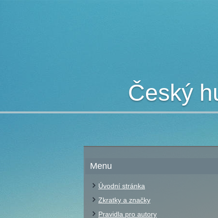
Český hu
Menu
Úvodní stránka
Zkratky a značky
Pravidla pro autory