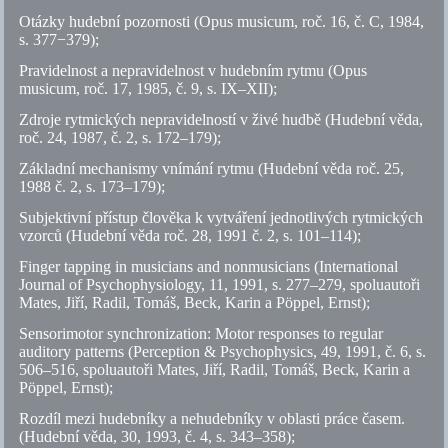
Otázky hudební pozornosti (Opus musicum, roč. 16,
č.
C, 1984,
s.
377−379);
Pravidelnost a nepravidelnost v hudebním rytmu (Opus
musicum, roč. 17, 1985,
č.
9,
s.
IX–XII);
Zdroje rytmických nepravidelností v živé hudbě (Hudební věda,
roč. 24, 1987,
č.
2,
s.
172–179);
Základní mechanismy vnímání rytmu (Hudební věda roč. 25,
1988
č.
2,
s.
173–179);
Subjektivní přístup člověka k vytváření jednotlivých rytmických
vzorců (Hudební věda roč. 28, 1991
č.
2,
s.
101–114);
Finger tapping in musicians and nonmusicians (International
Journal of Psychophysiology, 11, 1991,
s.
277–279, spoluautoři
Mates, Jiří, Radil, Tomáš, Beck, Karin a Pöppel, Ernst);
Sensorimotor synchronization: Motor responses to regular
auditory patterns (Perception & Psychophysics, 49, 1991,
č.
6,
s.
506–516, spoluautoři Mates, Jiří, Radil, Tomáš, Beck, Karin a
Pöppel, Ernst);
Rozdíl mezi hudebníky a nehudebníky v oblasti práce časem.
(Hudební věda, 30, 1993,
č.
4,
s.
343–358);