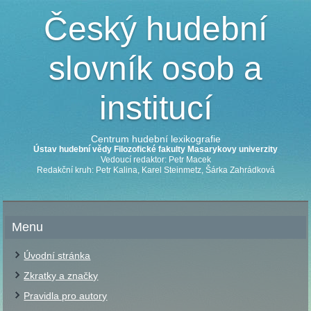
Český hudební
slovník osob a
institucí
Centrum hudební lexikografie
Ústav hudební vědy Filozofické fakulty Masarykovy univerzity
Vedoucí redaktor: Petr Macek
Redakční kruh: Petr Kalina, Karel Steinmetz, Šárka Zahrádková
Menu
Úvodní stránka
Zkratky a značky
Pravidla pro autory