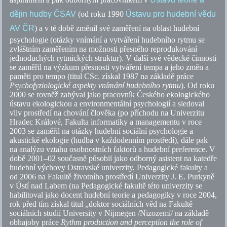
dějin hudby ČSAV
(od roku 1990
Ústavu pro hudební vědu
AV ČR
) a v té době změnil své zaměření na oblast hudební
psychologie (otázky vnímání a vytváření hudebního rytmu se
zvláštním zaměřením na možnosti přesného reprodukování
jednoduchých rytmických struktur). V další své vědecké činnosti
se zaměřil na výzkum přesnosti vytváření tempa a jeho změn a
paměti pro tempo (titul CSc. získal 1987 na základě práce
Psychofyziologické aspekty vnímání hudebního rytmu
). Od roku
2000 se rovněž zabýval jako pracovník Českého ekologického
ústavu ekologickou a environmentální psychologií a sledoval
vliv prostředí na chování člověka (po příchodu na Univerzitu
Hradec Králové, Fakulta informatiky a managementu v roce
2003 se zaměřil na otázky hudební sociální psychologie a
akustické ekologie (hudba v každodenním prostředí), dále pak
na analýzu vztahu osobnostních faktorů a hudební preference. V
době 2001–02 současně působil jako odborný asistent na katedře
hudební výchovy Ostravské univerzity, Pedagogické fakulty a
od 2006 na Fakultě životního prostředí Univerzity J. E. Purkyně
v Ústí nad Labem (na Pedagogické fakultě této univerzity se
habilitoval jako docent hudební teorie a pedagogiky v roce 2004,
rok před tím získal titul „doktor sociálních věd na Fakultě
sociálních studií University v Nijmegen /Nizozemí/ na základě
obhajoby práce
Rythm production and perception the role of