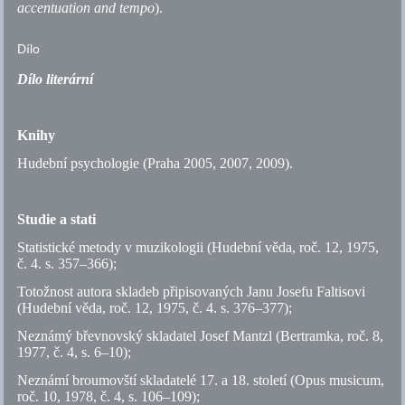
accentuation and tempo
).
Dílo
Dílo literární
Knihy
Hudební psychologie (Praha 2005, 2007, 2009).
Studie a stati
Statistické metody v muzikologii (Hudební věda, roč. 12, 1975,
č.
4.
s.
357–366);
Totožnost autora skladeb připisovaných Janu Josefu Faltisovi
(Hudební věda, roč. 12, 1975,
č.
4.
s.
376–377);
Neznámý břevnovský skladatel Josef Mantzl (Bertramka, roč. 8,
1977,
č.
4,
s.
6–10);
Neznámí broumovští skladatelé 17. a 18. století (Opus musicum,
roč. 10, 1978,
č.
4,
s.
106–109);