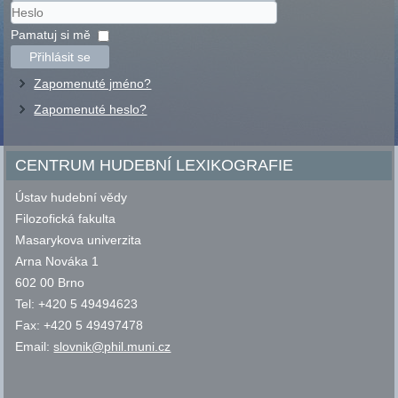
Uživatelské
jméno
Heslo
Pamatuj si mě
Přihlásit se
Zapomenuté jméno?
Zapomenuté heslo?
CENTRUM HUDEBNÍ LEXIKOGRAFIE
Ústav hudební vědy
Filozofická fakulta
Masarykova univerzita
Arna Nováka 1
602 00 Brno
Tel: +420 5 49494623
Fax: +420 5 49497478
Email:
slovnik@phil.muni.cz