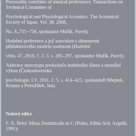
Personality correlates of musical preferences. Transactions on
Technical Committee of
Psychological and Physiological Acoustics. The Acoustical
Society of Japan. Vol. 38, 2008,
No. 8.,755−758, spoluautor Mužík, Pavel);
Hudební preference a její souvislost s dimenzemi
pětifaktorového modelu osobnosti (Hudební
věda, 47, 2010,
č.
2–3,
s.
285–297, spoluautor Mužík, Pavel);
Aktivace stereotypu posluchače hudebního žánru a mentální
výkon (Československá
psychologie, LV, 2011,
č.
5,
s.
414–423, spoluautoři Mlejnek,
Roman a Petružálek, Jan).
Notové edice
F. X. Brixi: Missa Dominicalis in C (Praha, Editio Scti. Aegidii,
1991);