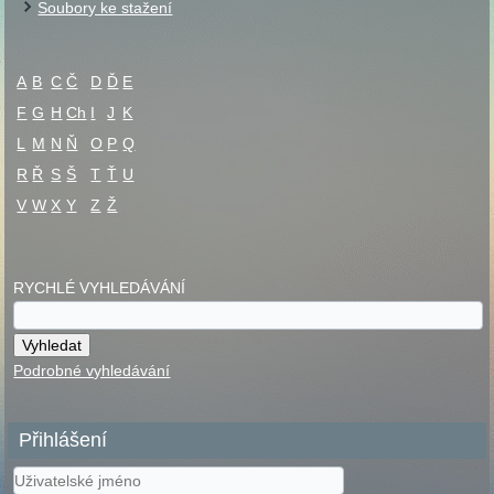
Soubory ke stažení
A
B
C
Č
D
Ď
E
F
G
H
Ch
I
J
K
L
M
N
Ň
O
P
Q
R
Ř
S
Š
T
Ť
U
V
W
X
Y
Z
Ž
RYCHLÉ VYHLEDÁVÁNÍ
Podrobné vyhledávání
Přihlášení