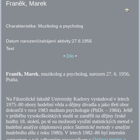
Franěk, Marek
Charakteristika:
Muzikolog a psycholog
Datum narození/zahájení aktivity:
27.6.1956
Text
•
Dílo
•
Franěk, Marek
, muzikolog a psycholog, narozen 27. 6. 1956,
Praha.
Na Filozofické fakultě Univerzity Karlovy vystudoval v letech
1975–80 obory hudební věda a dějiny divadla a jako třetí obor
dokončil v roce 1983 studium psychologie (PhDr. – 1984). Ještě
v průběhu vysokoškolských studií se zaměřil na dějiny české
hudby 18. století, po té na možnosti využití statistických metod v
hudební analýze (diplomová práce
Statistické metody v analýze
hudebního díla
z roku 1980). V letech 1982–86 byl interním
aspirantem a pak odborným pracovníkem v
Ústavu teorie a