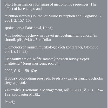
Short-term memory for tempi of metronomic sequences: The
effect of base tempo and
retention interval (Journal of Music Perception and Cognition, 7,
2001, 2, 157–163,
spoluautorka Fabiánová, Hana);
Vliv hudební výchovy na rozvoj nehudebních schopností (in:
sborník příspěvků z 5. ročníku
Olomouckých jarních muzikologických konferencí, Olomouc
2001, s.17–22);
“Mozartův efekt”. Může samotný poslech hudby zlepšit
inteligenci? (opus musicum, roč. 34,
2002,
č.
6,
s.
58–60);
Hudba v obchodním prostředí. Představy zaměstnanců obchodní
sféry a postoje
Zákazníků (Ekonomie a Management, roč. 9, 2006,
č.
1,
s.
126–
132, spoluautor Mužík,
Pavel);