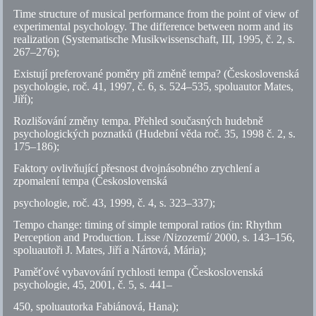
Time structure of musical performance from the point of view of
experimental psychology. The difference between norm and its
realization (Systematische Musikwissenschaft, III, 1995,
č.
2,
s.
267–276);
Existují preferované poměry při změně tempa? (Československá
psychologie, roč. 41, 1997,
č.
6,
s.
524–535, spoluautor Mates,
Jiří);
Rozlišování změny tempa. Přehled současných hudebně
psychologických poznatků (Hudební věda roč. 35, 1998
č.
2,
s.
175–186);
Faktory ovlivňující přesnost dvojnásobného zrychlení a
zpomalení tempa (Československá
psychologie, roč. 43, 1999,
č.
4,
s.
323–337);
Tempo change: timing of simple temporal ratios (in: Rhythm
Perception and Production. Lisse /Nizozemí/ 2000,
s.
143–156,
spoluautoři J. Mates, Jiří a Nártová, Mária);
Paměťové vybavování rychlosti tempa (Československá
psychologie, 45, 2001,
č.
5,
s.
441–
450, spoluautorka Fabiánová, Hana);