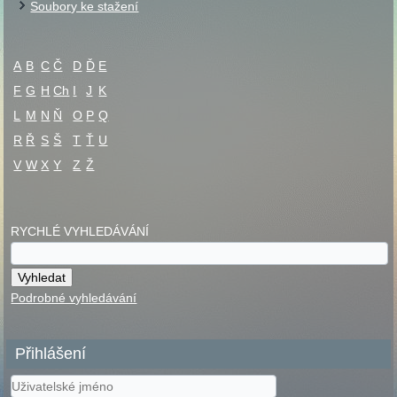
Soubory ke stažení
A
B
C
Č
D
Ď
E
F
G
H
Ch
I
J
K
L
M
N
Ň
O
P
Q
R
Ř
S
Š
T
Ť
U
V
W
X
Y
Z
Ž
RYCHLÉ VYHLEDÁVÁNÍ
Podrobné vyhledávání
Přihlášení