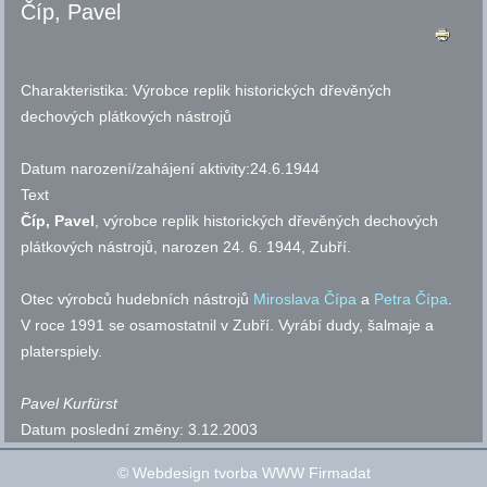
Číp, Pavel
Charakteristika:
Výrobce replik historických dřevěných
dechových plátkových nástrojů
Datum narození/zahájení aktivity:
24.6.1944
Text
Číp, Pavel
, výrobce replik historických dřevěných dechových
plátkových nástrojů, narozen 24. 6. 1944, Zubří.
Otec výrobců hudebních nástrojů
Miroslava Čípa
a
Petra Čípa
.
V roce 1991 se osamostatnil v Zubří. Vyrábí dudy, šalmaje a
platerspiely.
Pavel Kurfürst
Datum poslední změny:
3.12.2003
©
Webdesign tvorba WWW Firmadat