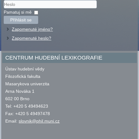
Uživatelské
jméno
Heslo
Pamatuj si mě
Přihlásit se
Zapomenuté jméno?
Zapomenuté heslo?
CENTRUM HUDEBNÍ LEXIKOGRAFIE
Ústav hudební vědy
Filozofická fakulta
Masarykova univerzita
Arna Nováka 1
602 00 Brno
Tel: +420 5 49494623
Fax: +420 5 49497478
Email:
slovnik@phil.muni.cz