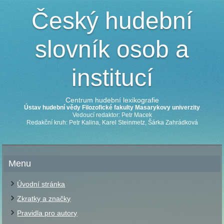
Český hudební
slovník osob a
institucí
Centrum hudební lexikografie
Ústav hudební vědy Filozofické fakulty Masarykovy univerzity
Vedoucí redaktor: Petr Macek
Redakční kruh: Petr Kalina, Karel Steinmetz, Šárka Zahrádková
Menu
Úvodní stránka
Zkratky a značky
Pravidla pro autory