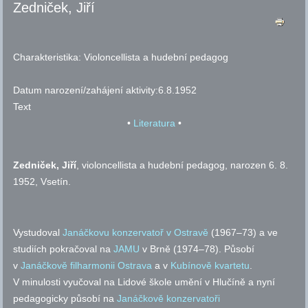
Zedniček, Jiří
Charakteristika:
Violoncellista a hudební pedagog
Datum narození/zahájení aktivity:
6.8.1952
Text
•
Literatura
•
Zedniček, Jiří
, violoncellista a hudební pedagog, narozen 6. 8.
1952, Vsetín.
Vystudoval
Janáčkovu konzervatoř v Ostravě
(1967–73) a ve
studiích pokračoval na
JAMU
v Brně (1974–78). Působí
v
Janáčkově filharmonii Ostrava
a v
Kubínově kvartetu
.
V minulosti vyučoval na Lidové škole umění v Hlučíně a nyní
pedagogicky působí na
Janáčkově konzervatoři