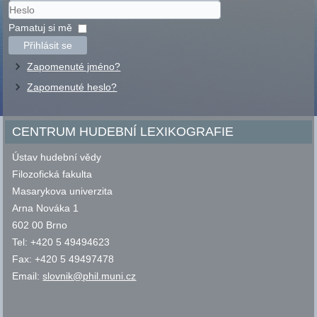
Uživatelské
jméno
Heslo
Pamatuj si mě
Přihlásit se
Zapomenuté jméno?
Zapomenuté heslo?
CENTRUM HUDEBNÍ LEXIKOGRAFIE
Ústav hudební vědy
Filozofická fakulta
Masarykova univerzita
Arna Nováka 1
602 00 Brno
Tel: +420 5 49494623
Fax: +420 5 49497478
Email:
slovnik@phil.muni.cz