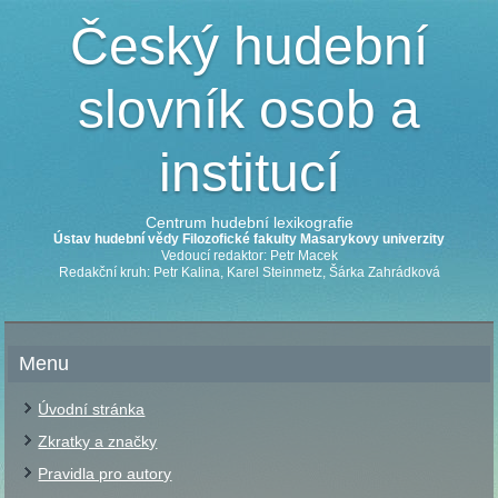
Český hudební
slovník osob a
institucí
Centrum hudební lexikografie
Ústav hudební vědy Filozofické fakulty Masarykovy univerzity
Vedoucí redaktor: Petr Macek
Redakční kruh: Petr Kalina, Karel Steinmetz, Šárka Zahrádková
Menu
Úvodní stránka
Zkratky a značky
Pravidla pro autory