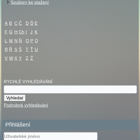
Soubory ke stažení
A
B
C
Č
D
Ď
E
F
G
H
Ch
I
J
K
L
M
N
Ň
O
P
Q
R
Ř
S
Š
T
Ť
U
V
W
X
Y
Z
Ž
RYCHLÉ VYHLEDÁVÁNÍ
Podrobné vyhledávání
Přihlášení