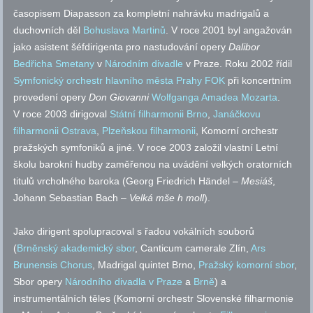
časopisem Diapasson za kompletní nahrávku madrigalů a
duchovních děl
Bohuslava Martinů
. V roce 2001 byl angažován
jako asistent šéfdirigenta pro nastudování opery
Dalibor
Bedřicha Smetany
v
Národním divadle
v Praze. Roku 2002 řídil
Symfonický orchestr hlavního města Prahy FOK
při koncertním
provedení opery
Don Giovanni
Wolfganga Amadea Mozarta
.
V roce 2003 dirigoval
Státní filharmonii Brno
,
Janáčkovu
filharmonii Ostrava
,
Plzeňskou filharmonii
, Komorní orchestr
pražských symfoniků a jiné. V roce 2003 založil vlastní Letní
školu barokní hudby zaměřenou na uvádění velkých oratorních
titulů vrcholného baroka (Georg Friedrich Händel –
Mesiáš
,
Johann Sebastian Bach –
Velká mše h moll
).
Jako dirigent spolupracoval s řadou vokálních souborů
(
Brněnský akademický sbor
, Canticum camerale Zlín,
Ars
Brunensis Chorus
, Madrigal quintet Brno,
Pražský komorní sbor
,
Sbor opery
Národního divadla v Praze
a
Brně
) a
instrumentálních těles (Komorní orchestr Slovenské filharmonie