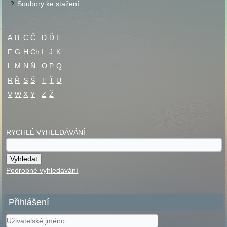
Soubory ke stažení
A
B
C
Č
D
Ď
E
F
G
H
Ch
I
J
K
L
M
N
Ň
O
P
Q
R
Ř
S
Š
T
Ť
U
V
W
X
Y
Z
Ž
RYCHLÉ VYHLEDÁVÁNÍ
Podrobné vyhledávání
Přihlášení