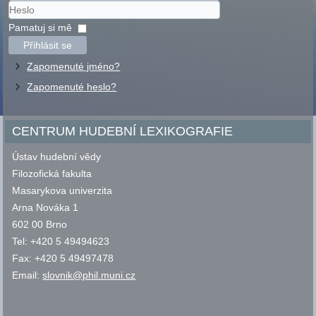
Uživatelské
jméno
Heslo
Pamatuj si mě
Přihlásit se
Zapomenuté jméno?
Zapomenuté heslo?
CENTRUM HUDEBNÍ LEXIKOGRAFIE
Ústav hudební vědy
Filozofická fakulta
Masarykova univerzita
Arna Nováka 1
602 00 Brno
Tel: +420 5 49494623
Fax: +420 5 49497478
Email:
slovnik@phil.muni.cz