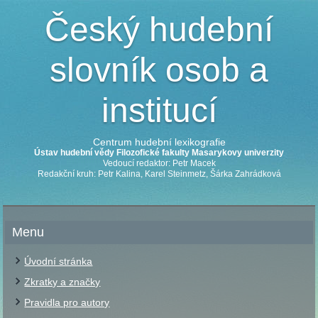
Český hudební
slovník osob a
institucí
Centrum hudební lexikografie
Ústav hudební vědy Filozofické fakulty Masarykovy univerzity
Vedoucí redaktor: Petr Macek
Redakční kruh: Petr Kalina, Karel Steinmetz, Šárka Zahrádková
Menu
Úvodní stránka
Zkratky a značky
Pravidla pro autory