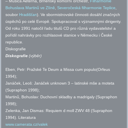
– Musica Aeterna, Brněnský komorní orchestr,
Filharmonie
Bohuslava Martinů ve Zlíně
,
Severočeská filharmonie Teplice
,
soubor
Hradišťan
). Ve sbormistrovské činnosti dosáhl značných
úspěchů po celé Evropě. Spolupracoval s významnými dirigenty.
Od roku 1991 natočil řadu titulů CD pro různá vydavatelství a
pořídil nahrávky pro rozhlasové stanice v Německu i České
republice.
Diskografie
Diskografie
(výběr)
Eben, Petr: Pražské Te Deum a Missa cum populo(Orfeus
1994);
Janáček, Leoš: Janáček unknown 3 – latinské mše a moteta
(Supraphon 1998);
Martinů, Bohuslav: Duchovní skladby a madrigaly (Supraphon
1998);
Zelenka, Jan Dismas: Requiem d moll ZWV 48 (Supraphon
1994).
Literatura
www.camerata.cz/valek