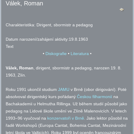
Válek, Roman
Charakteristika:
Dirigent, sbormistr a pedagog
Datum narození/zahájení aktivity:
19.8.1963
Text
•
Diskografie
•
Literatura
•
Válek, Roman
, dirigent, sbormistr a pedagog, narozen 19. 8.
1963, Zlín.
Roku 1991 ukončil studium
JAMU
v Brně (obor dirigování). Poté
absolvoval dirigentský kurs pořádaný
Českou filharmonií
na
Bachakademii u Helmutha Rillinga. Už během studií působil jako
pedagog na Lidové škole umění ve Zlíně Malenovicích. V letech
1993–96 vyučoval na
konzervatoři v Brně
. Jako lektor působil na
řadě Workshopů (Europa Cantat, Bohemia Cantat, Mezinárodní
letní škola ve Valticích). Roku 1999 byl oceněn francouzským