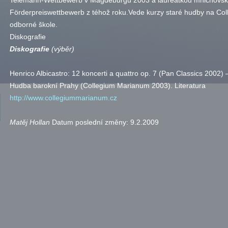
Telemann-Wettbewerb v Magdeburgu 2003 a laureátkou mnichovsk
Förderpreiswettbewerb z téhož roku.Vede kurzy staré hudby na Co
odborné škole.
Diskografie
Diskografie
(výběr)
Henrico Albicastro: 12 koncerti a quattro
op.
7 (Pan Classics 2002) 
Hudba barokní Prahy (Collegium Marianum 2003).
Literatura
http://www.collegiummarianum.cz
Matěj Hollan
Datum poslední změny:
9.2.2009