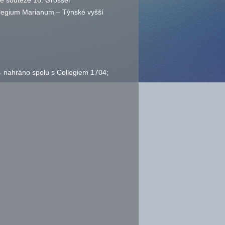
é soutěže 16. Grosser
llegium Marianum – Týnské vyšší
– nahráno spolu s Collegiem 1704;