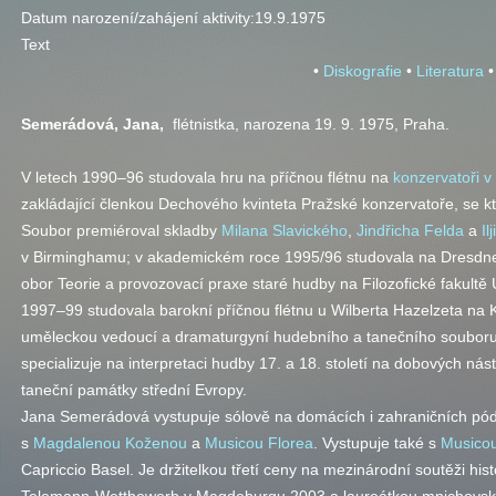
Datum narození/zahájení aktivity:
19.9.1975
Text
•
Diskografie
•
Literatura
•
Semerádová, Jana,
flétnistka, narozena 19. 9. 1975, Praha.
V letech 1990–96 studovala hru na příčnou flétnu na
konzervatoři v
zakládající členkou Dechového kvinteta Pražské konzervatoře, se k
Soubor premiéroval skladby
Milana Slavického
,
Jindřicha Felda
a
Il
v Birminghamu; v akademickém roce 1995/96 studovala na Dresdner
obor Teorie a provozovací praxe staré hudby na Filozofické fakultě 
1997–99 studovala barokní příčnou flétnu u Wilberta Hazelzeta na 
uměleckou vedoucí a dramaturgyní hudebního a tanečního souboru
specializuje na interpretaci hudby
17. a
18. století na dobových nás
taneční památky střední Evropy.
Jana Semerádová vystupuje sólově na domácích i zahraničních pódi
s
Magdalenou Koženou
a
Musicou Florea
. Vystupuje také s
Musicou
Capriccio Basel. Je držitelkou třetí ceny na mezinárodní soutěži hi