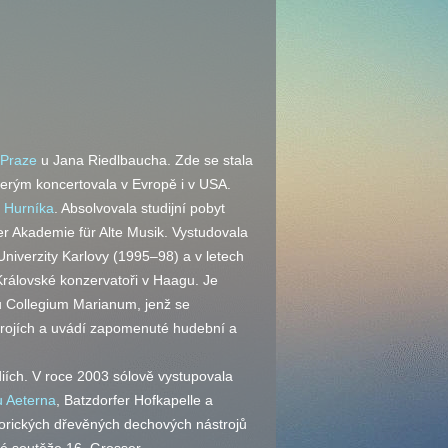
 Praze
u Jana Riedlbaucha. Zde se stala
terým koncertovala v Evropě i v USA.
ji Hurníka
. Absolvovala studijní pobyt
 Akademie für Alte Musik. Vystudovala
Univerzity Karlovy (1995–98) a v letech
Královské konzervatoři v Haagu. Je
 Collegium Marianum, jenž se
trojích a uvádí zapomenuté hudební a
ích. V roce 2003 sólově vystupovala
 Aeterna
, Batzdorfer Hofkapelle a
storických dřevěných dechových nástrojů