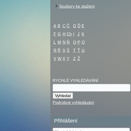
Soubory ke stažení
A
B
C
Č
D
Ď
E
F
G
H
Ch
I
J
K
L
M
N
Ň
O
P
Q
R
Ř
S
Š
T
Ť
U
V
W
X
Y
Z
Ž
RYCHLÉ VYHLEDÁVÁNÍ
Podrobné vyhledávání
Přihlášení