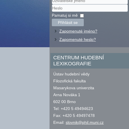
Uživatelské
jméno
Heslo
Pamatuj si mě
Přihlásit se
Zapomenuté jméno?
Zapomenuté heslo?
CENTRUM HUDEBNÍ
LEXIKOGRAFIE
Ústav hudební vědy
Filozofická fakulta
Masarykova univerzita
Arna Nováka 1
602 00 Brno
Tel: +420 5 49494623
Fax: +420 5 49497478
Email:
slovnik@phil.muni.cz