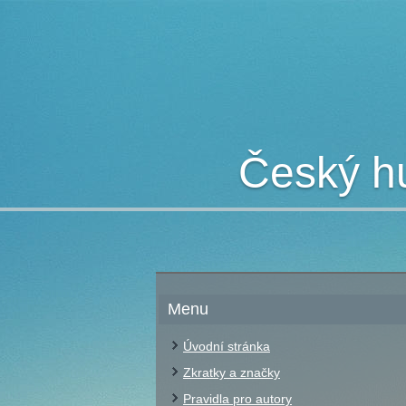
Český hu
Menu
Úvodní stránka
Zkratky a značky
Pravidla pro autory