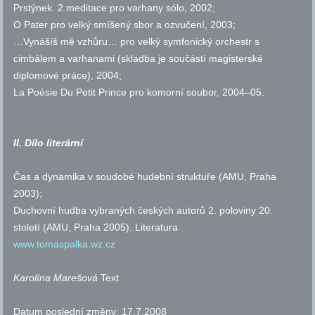
Prstýnek. 2 meditace pro varhany sólo, 2002;
O Pater pro velký smíšený sbor a ozvučení, 2003;
…Vynášíš mě vzhůru… pro velký symfonický orchestr s
cimbálem a varhanami (skladba je součástí magisterské
diplomové práce), 2004;
La Poésie Du
Petit Prince pro komorní soubor, 2004–05.
II. Dílo literární
Čas a dynamika v soudobé hudební struktuře (
AMU
, Praha
2003);
Duchovní hudba vybraných českých autorů 2. poloviny 20.
století (
AMU
, Praha 2005).
Literatura
www.tomaspalka.wz.cz
Karolína Marešová
Text
Datum poslední změny:
17.7.2008