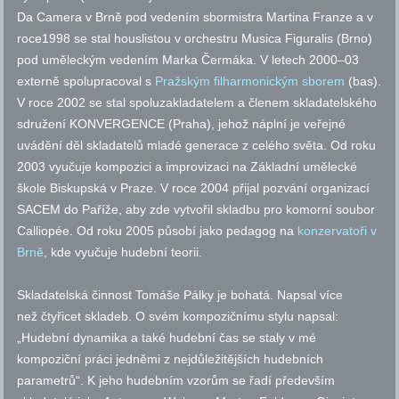
Da Camera v Brně pod vedením sbormistra Martina Franze a v
roce1998 se stal houslistou v orchestru Musica Figuralis (Brno)
pod uměleckým vedením Marka Čermáka. V letech 2000–03
externě spolupracoval s
Pražským filharmonickým sborem
(bas).
V roce 2002 se stal spoluzakladatelem a členem skladatelského
sdružení KONVERGENCE (Praha), jehož náplní je veřejné
uvádění děl skladatelů mladé generace z celého světa. Od roku
2003 vyučuje kompozici a improvizaci na Základní umělecké
škole Biskupská v Praze. V roce 2004 přijal pozvání organizací
SACEM do Paříže, aby zde vytvořil skladbu pro komorní soubor
Calliopée. Od roku 2005 působí jako pedagog na
konzervatoři v
Brně
, kde vyučuje hudební teorii.
Skladatelská činnost Tomáše Pálky je bohatá. Napsal více
než čtyřicet skladeb. O svém kompozičnímu stylu napsal:
„Hudební dynamika a také hudební čas se staly v mé
kompoziční práci jedněmi z nejdůležitějších hudebních
parametrů“. K jeho hudebním vzorům se řadí především