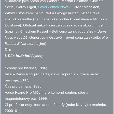
skladatelé jako Anton von Webern, Morton Feldman, Giacinto
Scelsi, Görgy Ligeti,
Pavel Zemek-Novák
, Olivier Messiaen,
Witold Lutosławski, Arvo Pärt a György Kurtág. Skládá také
scénickou hudbu (
např.
scénická hudba k představení Michaely
Dolákové). Obdržel několik cen ze svoji skladatelskou činnost
(
např.
v německém Kassel – třetí cena za skladbu
Vize – Barvy
Noci
, v soutěži Generace v Ostravě – první cena za skladbu
Pro
Radost Z Narození
a jiné).
Dílo
I. Dílo hudební
(výběr)
Schody pro klarinet, 1996;
Vize – Barvy Noci pro harfu, klavír, soprán a 2 hráče na bicí
nástroje, 1997;
Čas pro varhany, 1998;
Verše Psané Pro Mlčení pro komorní soubor, sbor a
magnetofonový pás, 1999;
XI pro 2 klarinety, basklarinet, 2 harfy (nebo klavíry) a marimbu,
2000–01;