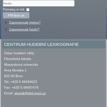
Uživatelské
jméno
Heslo
Pamatuj si mě
Přihlásit se
Zapomenuté jméno?
Zapomenuté heslo?
CENTRUM HUDEBNÍ LEXIKOGRAFIE
Ústav hudební vědy
Filozofická fakulta
Masarykova univerzita
Arna Nováka 1
602 00 Brno
Tel: +420 5 49494623
Fax: +420 5 49497478
Email:
slovnik@phil.muni.cz