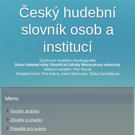
Český hudební
slovník osob a
institucí
Centrum hudební lexikografie
Ústav hudební vědy Filozofické fakulty Masarykovy univerzity
Vedoucí redaktor: Petr Macek
Redakční kruh: Petr Kalina, Karel Steinmetz, Šárka Zahrádková
Menu
Úvodní stránka
Zkratky a značky
Pravidla pro autory