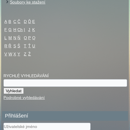
Soubory ke stažení
A
B
C
Č
D
Ď
E
F
G
H
Ch
I
J
K
L
M
N
Ň
O
P
Q
R
Ř
S
Š
T
Ť
U
V
W
X
Y
Z
Ž
RYCHLÉ VYHLEDÁVÁNÍ
Podrobné vyhledávání
Přihlášení