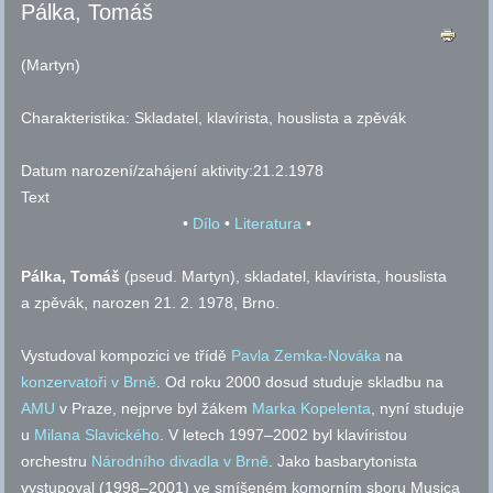
Pálka, Tomáš
(Martyn)
Charakteristika:
Skladatel, klavírista, houslista a zpěvák
Datum narození/zahájení aktivity:
21.2.1978
Text
•
Dílo
•
Literatura
•
Pálka, Tomáš
(
pseud.
Martyn), skladatel, klavírista, houslista
a zpěvák, narozen 21. 2. 1978, Brno.
Vystudoval kompozici ve třídě
Pavla Zemka-Nováka
na
konzervatoři v Brně
. Od roku 2000 dosud studuje skladbu na
AMU
v Praze, nejprve byl žákem
Marka Kopelenta
, nyní studuje
u
Milana Slavického
. V letech 1997–2002 byl klavíristou
orchestru
Národního divadla v Brně
. Jako basbarytonista
vystupoval (1998–2001) ve smíšeném komorním sboru Musica