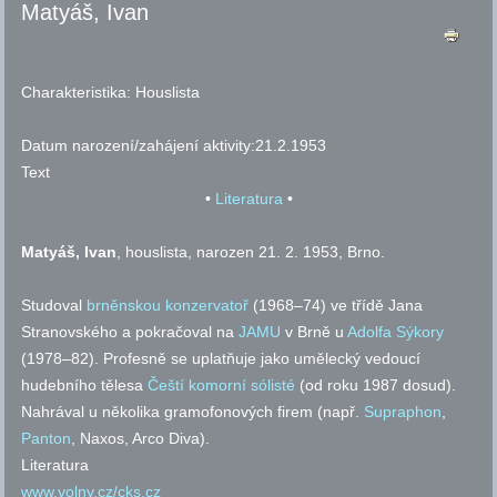
Matyáš, Ivan
Charakteristika:
Houslista
Datum narození/zahájení aktivity:
21.2.1953
Text
•
Literatura
•
Matyáš, Ivan
, houslista, narozen 21. 2. 1953, Brno.
Studoval
brněnskou konzervatoř
(1968–74) ve třídě Jana
Stranovského a pokračoval na
JAMU
v Brně u
Adolfa Sýkory
(1978–82). Profesně se uplatňuje jako umělecký vedoucí
hudebního tělesa
Čeští komorní sólisté
(od roku 1987 dosud).
Nahrával u několika gramofonových firem (
např.
Supraphon
,
Panton
, Naxos, Arco Diva).
Literatura
www.volny.cz/cks.cz