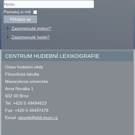
Uživatelské
jméno
Heslo
Pamatuj si mě
Přihlásit se
Zapomenuté jméno?
Zapomenuté heslo?
CENTRUM HUDEBNÍ LEXIKOGRAFIE
Ústav hudební vědy
Filozofická fakulta
Masarykova univerzita
Arna Nováka 1
602 00 Brno
Tel: +420 5 49494623
Fax: +420 5 49497478
Email:
slovnik@phil.muni.cz