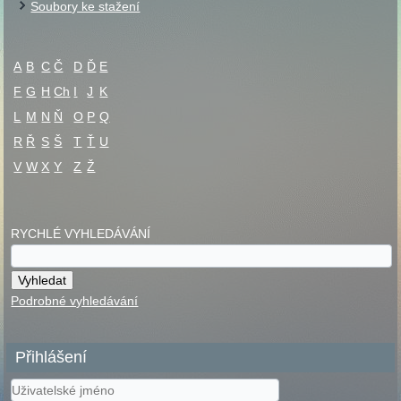
Soubory ke stažení
A
B
C
Č
D
Ď
E
F
G
H
Ch
I
J
K
L
M
N
Ň
O
P
Q
R
Ř
S
Š
T
Ť
U
V
W
X
Y
Z
Ž
RYCHLÉ VYHLEDÁVÁNÍ
Podrobné vyhledávání
Přihlášení