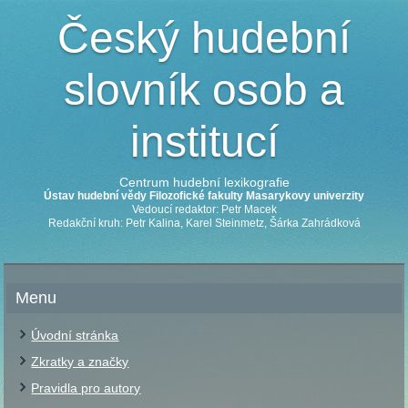
Český hudební
slovník osob a
institucí
Centrum hudební lexikografie
Ústav hudební vědy Filozofické fakulty Masarykovy univerzity
Vedoucí redaktor: Petr Macek
Redakční kruh: Petr Kalina, Karel Steinmetz, Šárka Zahrádková
Menu
Úvodní stránka
Zkratky a značky
Pravidla pro autory