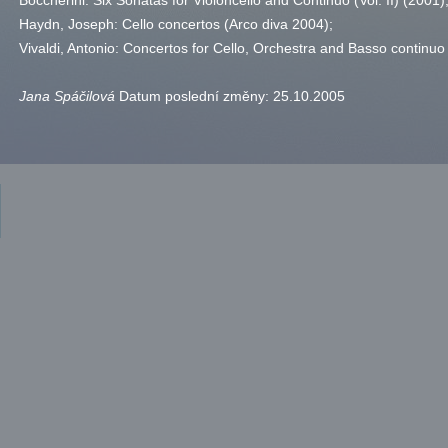
Boccherini: Six Sonatas for Violoncello and Continuo (Vol. II) (2001)
Haydn, Joseph: Cello concertos (Arco diva 2004);
Vivaldi, Antonio: Concertos for Cello, Orchestra and Basso continu
Jana Spáčilová
Datum poslední změny:
25.10.2005