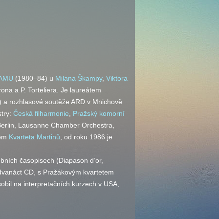
AMU
(1980–84) u
Milana Škampy
,
Viktora
ona a P. Torteliera. Je laureátem
 a rozhlasové soutěže ARD v Mnichově
stry:
Česká filharmonie
,
Pražský komorní
Berlin, Lausanne Chamber Orchestra,
nem
Kvarteta Martinů
, od roku 1986 je
bních časopisech (Diapason d’or,
 dvanáct CD, s Pražákovým kvartetem
bil na interpretačních kurzech v USA,