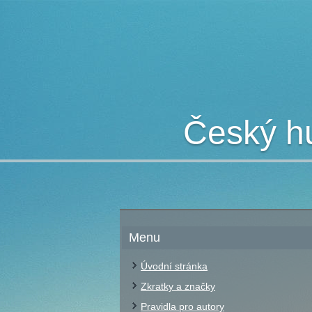
Český hu
Menu
Úvodní stránka
Zkratky a značky
Pravidla pro autory