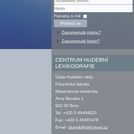
Uživatelské
jméno
Heslo
Pamatuj si mě
Přihlásit se
Zapomenuté jméno?
Zapomenuté heslo?
CENTRUM HUDEBNÍ
LEXIKOGRAFIE
Ústav hudební vědy
Filozofická fakulta
Masarykova univerzita
Arna Nováka 1
602 00 Brno
Tel: +420 5 49494623
Fax: +420 5 49497478
Email:
slovnik@phil.muni.cz