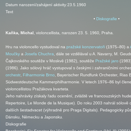
Datum narození/zahájení aktivity:
23.5.1960
Text
•
Diskografie
•
Kaňka, Michal
, violoncellista, narozen 23. 5. 1960, Praha.
Hru na violoncello vystudoval na
pražské konzervatoři
(1975–80) a
Moučky
a
Josefa Chuchra
, dále se vzdělával u A. Navarry, M. Geudr
Čajkovského soutěže v Moskvě (1982), soutěže
Pražské jaro
(1983)
(1986).
Jako sólový hráč vystupoval s českými i zahraničními orche
orchestr
,
Filharmonie Brno
, Bayerischer Rundfunk Orchester, Rias 
Südwestdeutsche Kammerphilharmonie. V letech 1976–86 byl čle
violoncellistou Pražákova kvarteta.
Jeho nahrávky získaly řadu ocenění, zvláště ve francouzských hude
Repertoire, Le Monde de la Musique). Do roku 2003 nahrál sólově
dalších šestadvacet (výhradně pro Praga Digitals).
Pedagogicky půso
Dánsku, Německu a Japonsku.
Diskografie