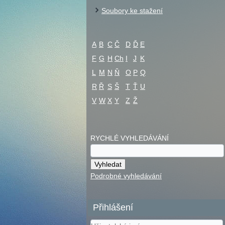
Soubory ke stažení
A
B
C
Č
D
Ď
E
F
G
H
Ch
I
J
K
L
M
N
Ň
O
P
Q
R
Ř
S
Š
T
Ť
U
V
W
X
Y
Z
Ž
RYCHLÉ VYHLEDÁVÁNÍ
Podrobné vyhledávání
Přihlášení