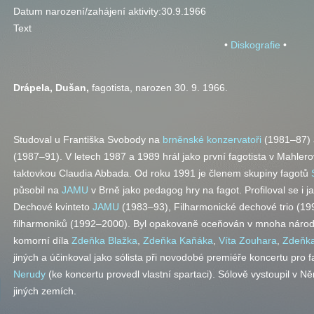
Datum narození/zahájení aktivity:
30.9.1966
Text
•
Diskografie
•
Drápela, Dušan,
fagotista, narozen 30. 9. 1966.
Studoval u Františka Svobody na
brněnské konzervatoři
(1981–87) 
(1987–91). V letech 1987 a 1989 hrál jako první fagotista v Mahle
taktovkou Claudia Abbada. Od roku 1991 je členem skupiny fagotů
působil na
JAMU
v Brně jako pedagog hry na fagot. Profiloval se i 
Dechové kvinteto
JAMU
(1983–93), Filharmonické dechové trio (1
filharmoniků (1992–2000). Byl opakovaně oceňován v mnoha národn
komorní díla
Zdeňka Blažka
,
Zdeňka Kaňáka
,
Víta Zouhara
,
Zdeňk
jiných a účinkoval jako sólista při novodobé premiéře koncertu pro 
Nerudy
(ke koncertu provedl vlastní spartaci). Sólově vystoupil v
jiných zemích.