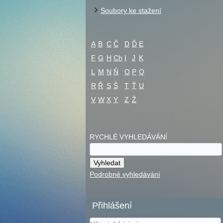
Soubory ke stažení
A
B
C
Č
D
Ď
E
F
G
H
Ch
I
J
K
L
M
N
Ň
O
P
Q
R
Ř
S
Š
T
Ť
U
V
W
X
Y
Z
Ž
RYCHLÉ VYHLEDÁVÁNÍ
Podrobné vyhledávání
Přihlášení