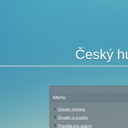
Český hu
Menu
Úvodní stránka
Zkratky a značky
Pravidla pro autory