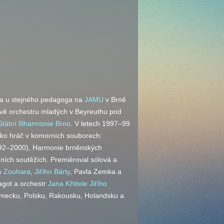
a u stejného pedagoga na
JAMU
v Brně
rově orchestru mladých v Beyreuthu pod
Státní filharmonie Brno
. V letech 1997–99
jako hráč v komorních souborech:
992–2000), Harmonie brněnských
ích soutěžích. Premiéroval sólová a
a Zouhara
,
Jiřího Bárty
, Pavla Zemka a
fagot a orchestr
Jana Křtitele Jiřího
 Německu, Polsku, Rakousku, Holandsku a