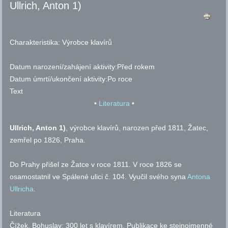
Ullrich, Anton 1)
Charakteristika:
Výrobce klavírů
Datum narození/zahájení aktivity:
Před rokem
Datum úmrtí/ukončení aktivity:
Po roce
Text
•
Literatura
•
Ullrich, Anton 1)
, výrobce klavírů, narozen před 1811, Žatec,
zemřel po 1826, Praha.
Do Prahy přišel ze Žatce v roce 1811. V roce 1826 se
osamostatnil ve Spálené ulici
č.
104. Vyučil svého syna
Antona
Ullricha
.
Literatura
Čížek, Bohuslav: 300 let s klavírem. Publikace ke stejnojmenné