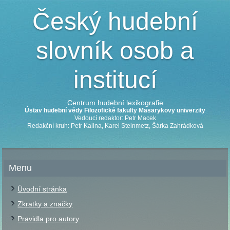
Český hudební
slovník osob a
institucí
Centrum hudební lexikografie
Ústav hudební vědy Filozofické fakulty Masarykovy univerzity
Vedoucí redaktor: Petr Macek
Redakční kruh: Petr Kalina, Karel Steinmetz, Šárka Zahrádková
Menu
Úvodní stránka
Zkratky a značky
Pravidla pro autory