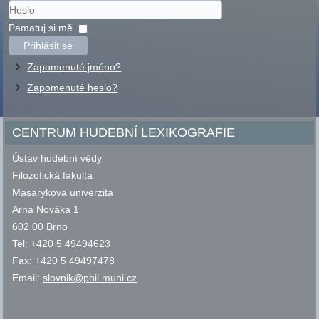
Uživatelské
jméno
Heslo
Pamatuj si mě
Přihlásit se
Zapomenuté jméno?
Zapomenuté heslo?
CENTRUM HUDEBNÍ LEXIKOGRAFIE
Ústav hudební vědy
Filozofická fakulta
Masarykova univerzita
Arna Nováka 1
602 00 Brno
Tel: +420 5 49494623
Fax: +420 5 49497478
Email:
slovnik@phil.muni.cz