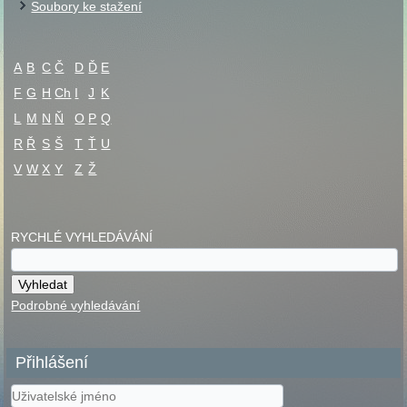
Soubory ke stažení
A
B
C
Č
D
Ď
E
F
G
H
Ch
I
J
K
L
M
N
Ň
O
P
Q
R
Ř
S
Š
T
Ť
U
V
W
X
Y
Z
Ž
RYCHLÉ VYHLEDÁVÁNÍ
Podrobné vyhledávání
Přihlášení