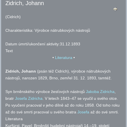
Zidrich, Johann
(Cidrich)
Charakteristika:
Výrobce nátrubkových nástrojů
Datum úmrtí/ukončení aktivity:
31.12.1893
Text
•
Literatura
•
Zidrich, Johann
(psán též Cidrich), výrobce nátrubkových
nástrojů, narozen 1829, Brno, zemřel 31. 12. 1893, tamtéž.
Syn brněnského výrobce žesťových nástrojů
Jakoba Zidricha
,
bratr
Josefa Zidricha
. V letech 1843–47 se vyučil u svého otce.
Po vyučení pracoval v jeho dílně až do roku 1858. Od toho roku
až do své smrti pracoval u svého bratra
Josefa
až do své smrti.
Literatura
Kurfürst, Pavel: Brněnští hudební nástrojaři 14.–19. století