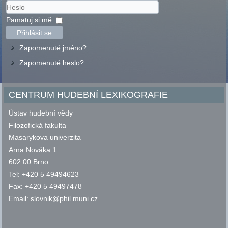
Uživatelské
jméno
Heslo
Pamatuj si mě
Přihlásit se
Zapomenuté jméno?
Zapomenuté heslo?
CENTRUM HUDEBNÍ LEXIKOGRAFIE
Ústav hudební vědy
Filozofická fakulta
Masarykova univerzita
Arna Nováka 1
602 00 Brno
Tel: +420 5 49494623
Fax: +420 5 49497478
Email:
slovnik@phil.muni.cz