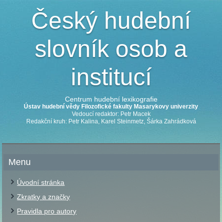
Český hudební
slovník osob a
institucí
Centrum hudební lexikografie
Ústav hudební vědy Filozofické fakulty Masarykovy univerzity
Vedoucí redaktor: Petr Macek
Redakční kruh: Petr Kalina, Karel Steinmetz, Šárka Zahrádková
Menu
Úvodní stránka
Zkratky a značky
Pravidla pro autory