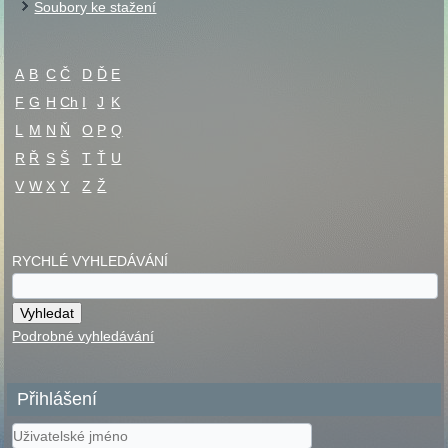
Soubory ke stažení
A
B
C
Č
D
Ď
E
F
G
H
Ch
I
J
K
L
M
N
Ň
O
P
Q
R
Ř
S
Š
T
Ť
U
V
W
X
Y
Z
Ž
RYCHLÉ VYHLEDÁVÁNÍ
Podrobné vyhledávání
Přihlášení