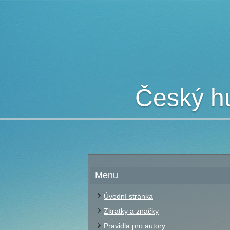
Český hu
Menu
Úvodní stránka
Zkratky a značky
Pravidla pro autory