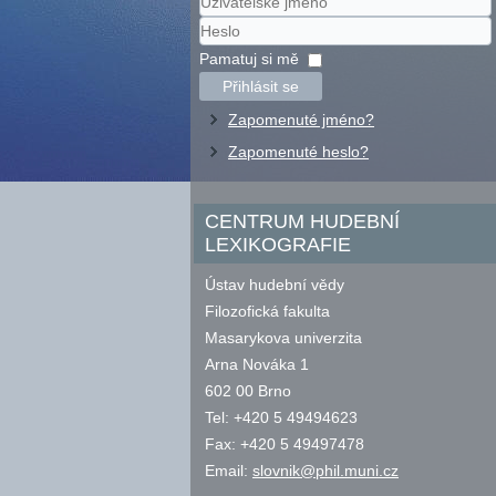
Uživatelské
jméno
Heslo
Pamatuj si mě
Přihlásit se
Zapomenuté jméno?
Zapomenuté heslo?
CENTRUM HUDEBNÍ
LEXIKOGRAFIE
Ústav hudební vědy
Filozofická fakulta
Masarykova univerzita
Arna Nováka 1
602 00 Brno
Tel: +420 5 49494623
Fax: +420 5 49497478
Email:
slovnik@phil.muni.cz