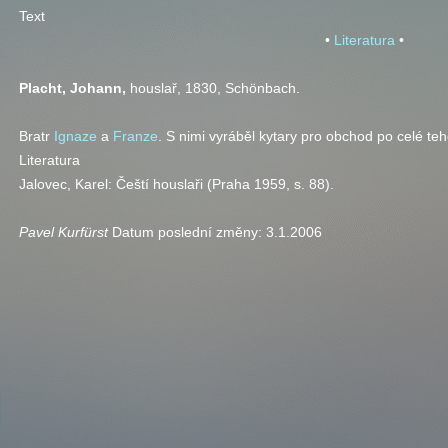
Text
•
Literatura
•
Placht, Johann,
houslař, 1830, Schönbach.
Bratr
Ignaze
a
Franze
. S nimi vyráběl kytary pro obchod po celé te
Literatura
Jalovec, Karel: Čeští houslaři (Praha 1959,
s.
88).
Pavel Kurfürst
Datum poslední změny:
3.1.2006