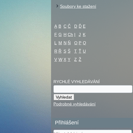
Soubory ke stažení
A
B
C
Č
D
Ď
E
F
G
H
Ch
I
J
K
L
M
N
Ň
O
P
Q
R
Ř
S
Š
T
Ť
U
V
W
X
Y
Z
Ž
RYCHLÉ VYHLEDÁVÁNÍ
Podrobné vyhledávání
Přihlášení