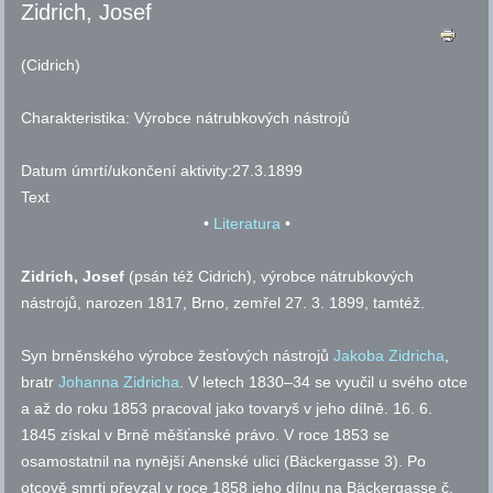
Zidrich, Josef
(Cidrich)
Charakteristika:
Výrobce nátrubkových nástrojů
Datum úmrtí/ukončení aktivity:
27.3.1899
Text
•
Literatura
•
Zidrich, Josef
(psán též Cidrich), výrobce nátrubkových
nástrojů, narozen 1817, Brno, zemřel 27. 3. 1899, tamtéž.
Syn brněnského výrobce žesťových nástrojů
Jakoba Zidricha
,
bratr
Johanna Zidricha
. V letech 1830–34 se vyučil u svého otce
a až do roku 1853 pracoval jako tovaryš v jeho dílně. 16. 6.
1845 získal v Brně měšťanské právo. V roce 1853 se
osamostatnil na nynější Anenské ulici (Bäckergasse 3). Po
otcově smrti převzal v roce 1858 jeho dílnu na Bäckergasse
č.