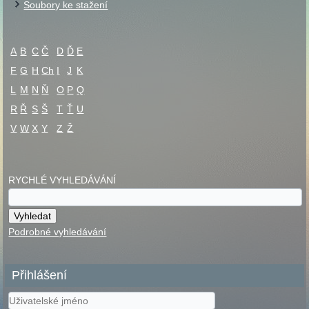
Soubory ke stažení
A
B
C
Č
D
Ď
E
F
G
H
Ch
I
J
K
L
M
N
Ň
O
P
Q
R
Ř
S
Š
T
Ť
U
V
W
X
Y
Z
Ž
RYCHLÉ VYHLEDÁVÁNÍ
Podrobné vyhledávání
Přihlášení