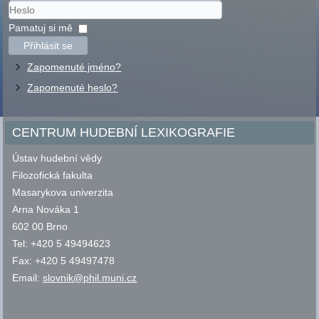
Uživatelské
jméno
Heslo
Pamatuj si mě
Přihlásit se
Zapomenuté jméno?
Zapomenuté heslo?
CENTRUM HUDEBNÍ LEXIKOGRAFIE
Ústav hudební vědy
Filozofická fakulta
Masarykova univerzita
Arna Nováka 1
602 00 Brno
Tel: +420 5 49494623
Fax: +420 5 49497478
Email:
slovnik@phil.muni.cz