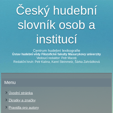
Český hudební
slovník osob a
institucí
Centrum hudební lexikografie
Ústav hudební vědy Filozofické fakulty Masarykovy univerzity
Vedoucí redaktor: Petr Macek
Redakční kruh: Petr Kalina, Karel Steinmetz, Šárka Zahrádková
Menu
Úvodní stránka
Zkratky a značky
Pravidla pro autory