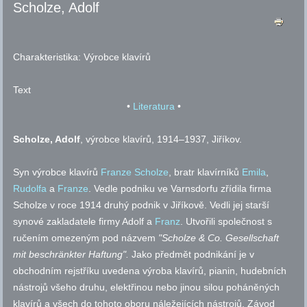
Scholze, Adolf
Charakteristika:
Výrobce klavírů
Text
•
Literatura
•
Scholze, Adolf
, výrobce klavírů, 1914–1937, Jiříkov.
Syn výrobce klavírů
Franze Scholze
, bratr klavírníků
Emila
,
Rudolfa
a
Franze
. Vedle podniku ve Varnsdorfu zřídila firma
Scholze v roce 1914 druhý podnik v Jiříkově. Vedli jej starší
synové zakladatele firmy Adolf a
Franz
. Utvořili společnost s
ručením omezeným pod názvem
"Scholze & Co. Gesellschaft
mit beschränkter Haftung".
Jako předmět podnikání je v
obchodním rejstříku uvedena výroba klavírů, pianin, hudebních
nástrojů všeho druhu, elektřinou nebo jinou silou poháněných
klavírů a všech do tohoto oboru náležejících nástrojů. Závod