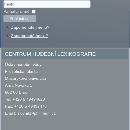
Uživatelské
jméno
Heslo
Pamatuj si mě
Přihlásit se
Zapomenuté jméno?
Zapomenuté heslo?
CENTRUM HUDEBNÍ LEXIKOGRAFIE
Ústav hudební vědy
Filozofická fakulta
Masarykova univerzita
Arna Nováka 1
602 00 Brno
Tel: +420 5 49494623
Fax: +420 5 49497478
Email:
slovnik@phil.muni.cz