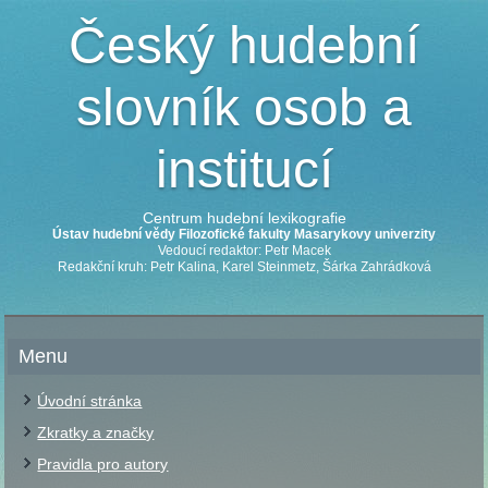
Český hudební
slovník osob a
institucí
Centrum hudební lexikografie
Ústav hudební vědy Filozofické fakulty Masarykovy univerzity
Vedoucí redaktor: Petr Macek
Redakční kruh: Petr Kalina, Karel Steinmetz, Šárka Zahrádková
Menu
Úvodní stránka
Zkratky a značky
Pravidla pro autory