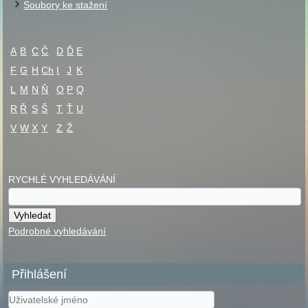
Soubory ke stažení
A
B
C
Č
D
Ď
E
F
G
H
Ch
I
J
K
L
M
N
Ň
O
P
Q
R
Ř
S
Š
T
Ť
U
V
W
X
Y
Z
Ž
RYCHLÉ VYHLEDÁVÁNÍ
Podrobné vyhledávání
Přihlášení