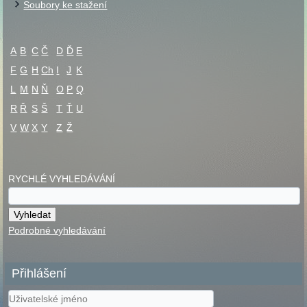
Soubory ke stažení
A
B
C
Č
D
Ď
E
F
G
H
Ch
I
J
K
L
M
N
Ň
O
P
Q
R
Ř
S
Š
T
Ť
U
V
W
X
Y
Z
Ž
RYCHLÉ VYHLEDÁVÁNÍ
Podrobné vyhledávání
Přihlášení