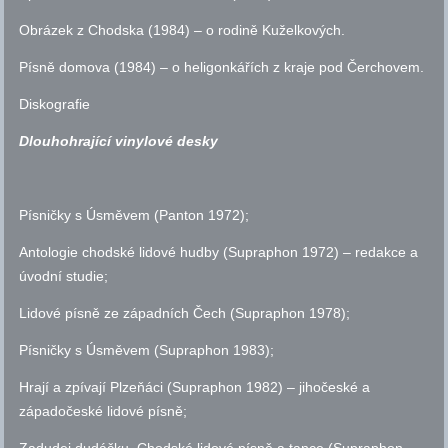
Obrázek z Chodska (1984) – o rodině Kuželkových.
Písně domova (1984) – o heligonkářích z kraje pod Čerchovem.
Diskografie
Dlouhohrající vinylové desky
Písničky s Úsměvem (Panton 1972);
Antologie chodské lidové hudby (Supraphon 1972) – redakce a
úvodní studie;
Lidové písně ze západních Čech (Supraphon 1978);
Písničky s Úsměvem (Supraphon 1983);
Hrají a zpívají Plzeňáci (Supraphon 1982) – jihočeské a
západočeské lidové písně;
Zadudej dudáčku. Chodské lidové písně a tance (Supraphon