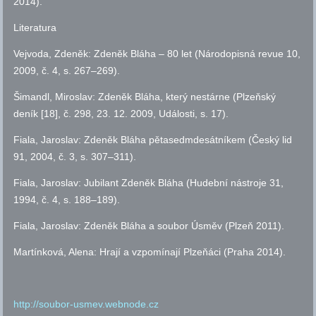
2014).
Literatura
Vejvoda, Zdeněk: Zdeněk Bláha – 80 let (Národopisná revue 10,
2009,
č.
4,
s.
267–269).
Šimandl, Miroslav: Zdeněk Bláha, který nestárne (Plzeňský
deník [18],
č.
298, 23. 12. 2009, Události,
s.
17).
Fiala, Jaroslav: Zdeněk Bláha pětasedmdesátníkem (Český lid
91, 2004,
č.
3,
s.
307–311).
Fiala, Jaroslav: Jubilant Zdeněk Bláha (Hudební nástroje 31,
1994,
č.
4,
s.
188–189).
Fiala, Jaroslav: Zdeněk Bláha a soubor Úsměv (Plzeň 2011).
Martínková, Alena: Hrají a vzpomínají Plzeňáci (Praha 2014).
http://soubor-usmev.webnode.cz