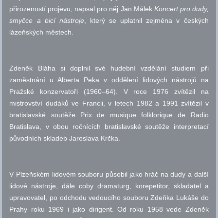
přirozeností projevu, napsal pro něj Jan Málek
Koncert pro dudy,
smyčce a bicí nástroje
, který se uplatnil zejména v českých
lázeňských městech.
Zdeněk Bláha si doplnil své hudební vzdělání studiem při
zaměstnání u Alberta Peka v oddělení lidových nástrojů na
Pražské konzervatoři (1960–64). V roce 1976 zvítězil na
mistrovství dudáků ve Francii, v letech 1982 a 1991 zvítězil v
bratislavské soutěže Prix de musique folklorique de Radio
Bratislava, v obou ročnících bratislavské soutěže interpretací
původních skladeb Jaroslava Krčka.
V Plzeňském lidovém souboru působil jako hráč na dudy a další
lidové nástroje, dále coby dramaturg, korepetitor, skladatel a
upravovatel, po odchodu vedoucího souboru Zdeňka Lukáše do
Prahy roku 1969 i jako dirigent. Od roku 1958 vede Zdeněk