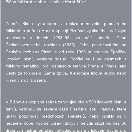
Bláha folklorní soubor Úsměv v Horní Bříze.
Zdeněk Bláha byl autorem a realizátorem velmi populárního
folklorního pořadu Hrají a zpívají Plzeňáci vysílaného pražským
rozhlasem v letech 1958–98, za nějž obdržel Cenu
Československého rozhlasu (1986). Jeho pokračováním na
Českém rozhlasu Plzeň je od roku 1993 půlhodinka Špalíček
lidových písní, vysílaná dosud. Podílel se i na pásmech s
folklorní tematikou pro rozhlasové stanice Praha a Vltava jako
Cesty za folklorem, Země zpívá, Klenotnice lidové hudby nebo
Píseň v srdci zrozená.
V Bláhově rukopisné sbírce zahrnující okolo 500 lidových písní a
tanců, většinou ze severní části Plzeňska jsou i takové, které
unikly pozornosti předchozích sběratelů, nebo vznikly až v
nedávné době. Kromě úprav lidových melodií složil víc než 50
drobných instrumentálních skladeb a písní v lidovém duchu pro