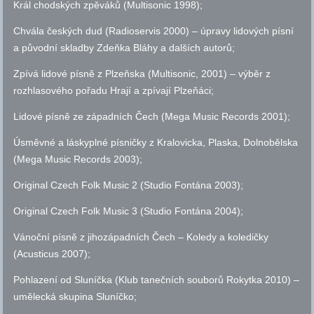
Král chodských zpěváků (Multisonic 1998);
Chvála českých dud (Radioservis 2000) – úpravy lidových písní
a původní skladby Zdeňka Bláhy a dalších autorů;
Zpívá lidové písně z Plzeňska (Multisonic, 2001) – výběr z
rozhlasového pořadu Hrají a zpívají Plzeňáci;
Lidové písně ze západních Čech (Mega Music Records 2001);
Úsměvné a láskyplné písničky z Kralovicka, Plaska, Dolnobělska
(Mega Music Records 2003);
Original Czech Folk Music 2 (Studio Fontána 2003);
Original Czech Folk Music 3 (Studio Fontána 2004);
Vánoční písně z jihozápadních Čech – Koledy a koledičky
(Acusticus 2007);
Pohlazení od Sluníčka (Klub tanečních souborů Rokytka 2010) –
umělecká skupina Sluníčko;