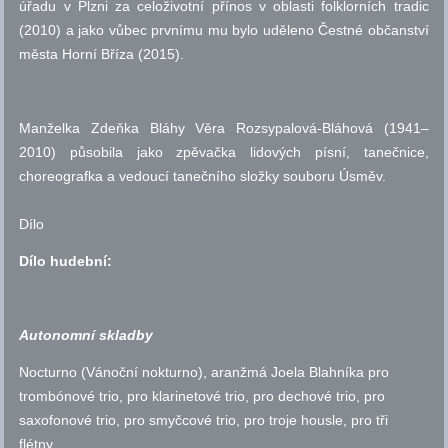
úřadu v Plzni za celoživotní přínos v oblasti folklorních tradic
(2010) a jako vůbec prvnímu mu bylo uděleno Čestné občanství
města Horní Bříza (2015).
Manželka Zdeňka Bláhy Věra Rozsypalová-Bláhová (1941–
2010) působila jako zpěvačka lidových písní, tanečnice,
choreografka a vedoucí tanečního složky souboru Úsměv.
Dílo
Dílo hudební:
Autonomní skladby
Nocturno (Vánoční nokturno), aranžmá Joela Blahníka pro
trombónové trio, pro klarinetové trio, pro dechové trio, pro
saxofonové trio, pro smyčcové trio, pro troje housle, pro tři
flétny.