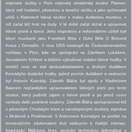
vojenské služby v Plzni vojenský amatérský soubor Plamen,
který měl hudební, pěveckou a taneční složku a jako vychovatel
učňů v Klatovech lidový soubor s malou dudáckou muzikou, v
níž začal též hrát na dudy. V té době začal sbírat a upravovat
lidové písně a tance. Jeho inspirátory a neformálními učiteli byli
lidoví muzikanti jako František Bíba z Dolní Bělé či Bohumil
Kraus z Domažlic. V roce 1955 nastoupil do Československého
rozhlasu v Plzni, kde ve spolupráci se Zdeňkem Lukášem,
Jaroslavem Krčkem a dalšími vybudoval redakci lidové hudby. V
tomtéž roce se stal spoluzakladatelem a druhým dudákem
Konrádyho dudácké hudby, jejímž prvním dudákem a vedoucím
byl Antonín Konrády. Zdeněk Bláha byl spolu s Vladimírem
Baierem nejčastějším upravovatelem lidových písní pro tento
soubor, který podnítil zájem o lidové písně a po jehož vzoru
vznikaly další podobné soubory. Zdeněk Bláha spolupracoval též
s pěveckým Chodským triem a národopisnými soubory zejména
v Mrákově a Postřekově. S Antonínem Konrádym se podílel na
konstrukčním zdokonalení dud vedoucím k čistější intonaci.
Inspirován Bláhovou hrou, spojující technickou dokonalost s