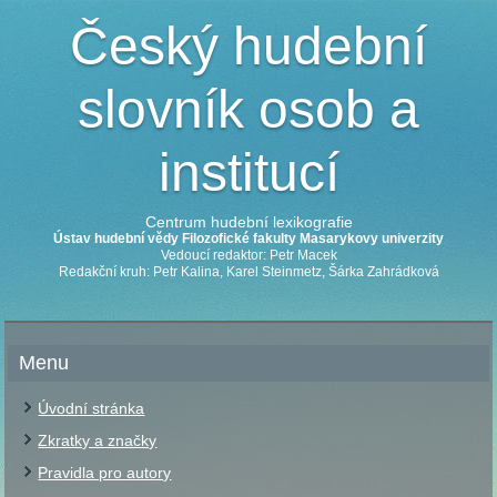
Český hudební
slovník osob a
institucí
Centrum hudební lexikografie
Ústav hudební vědy Filozofické fakulty Masarykovy univerzity
Vedoucí redaktor: Petr Macek
Redakční kruh: Petr Kalina, Karel Steinmetz, Šárka Zahrádková
Menu
Úvodní stránka
Zkratky a značky
Pravidla pro autory