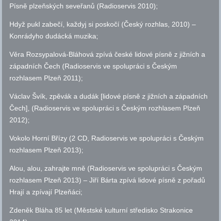
Písně plzeňských seveřanů (Radioservis 2010);
Hdyž pukl zabečí, každyj si poskočí (Český rozhlas, 2010) –
Konrádyho dudácká muzika;
Věra Rozsypalová-Bláhová zpívá české lidové písně z jižních a
západních Čech (Radioservis ve spolupráci s Českým
rozhlasem Plzeň 2011);
Václav Švík, zpěvák a dudák [lidové písně z jižních a západních
Čech], (Radioservis ve spolupráci s Českým rozhlasem Plzeň
2012);
Vokolo Horní Břízy (2 CD, Radioservis ve spolupráci s Českým
rozhlasem Plzeň 2013);
Alou, alou, zahrajte mně (Radioservis ve spolupráci s Českým
rozhlasem Plzeň 2013) – Jiří Bárta zpívá lidové písně z pořadů
Hrají a zpívají Plzeňáci;
Zdeněk Bláha 85 let (Městské kulturní středisko Strakonice