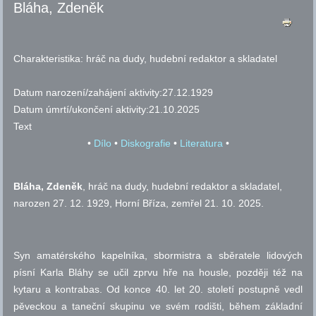
Bláha, Zdeněk
Charakteristika:
hráč na dudy, hudební redaktor a skladatel
Datum narození/zahájení aktivity:
27.12.1929
Datum úmrtí/ukončení aktivity:
21.10.2025
Text
•
Dílo
•
Diskografie
•
Literatura
•
Bláha, Zdeněk
, hráč na dudy, hudební redaktor a skladatel,
narozen 27. 12. 1929, Horní Bříza, zemřel 21. 10. 2025.
Syn amatérského kapelníka, sbormistra a sběratele lidových
písní Karla Bláhy se učil zprvu hře na housle, později též na
kytaru a kontrabas. Od konce 40. let 20. století postupně vedl
pěveckou a taneční skupinu ve svém rodišti, během základní