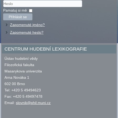
Uživatelské
jméno
Heslo
Pamatuj si mě
Přihlásit se
Zapomenuté jméno?
Zapomenuté heslo?
CENTRUM HUDEBNÍ LEXIKOGRAFIE
Ústav hudební vědy
Filozofická fakulta
Masarykova univerzita
Arna Nováka 1
602 00 Brno
Tel: +420 5 49494623
Fax: +420 5 49497478
Email:
slovnik@phil.muni.cz