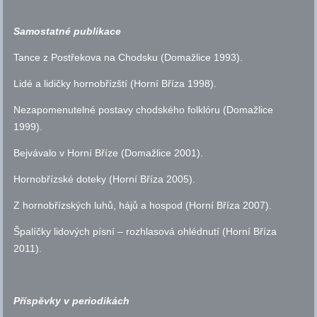
Samostatné publikace
Tance z Postřekova na Chodsku (Domažlice 1993).
Lidé a lidičky hornobřízští (Horní Bříza 1998).
Nezapomenutelné postavy chodského folklóru (Domažlice
1999).
Bejvávalo v Horní Bříze (Domažlice 2001).
Hornobřízské doteky (Horní Bříza 2005).
Z hornobřízských luhů, hájů a hospod (Horní Bříza 2007).
Špalíčky lidových písní – rozhlasová ohlédnutí (Horní Bříza
2011).
Příspěvky v periodikách