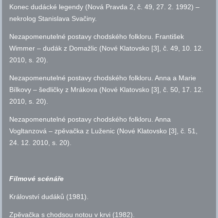
Konec dudácké legendy (Nová Pravda 2,
č.
49, 27. 2. 1992) –
nekrolog Stanislava Svačiny.
Nezapomenutelné postavy chodského folkloru. František
Wimmer – dudák z Domažlic (Nové Klatovsko [3],
č.
49, 10. 12.
2010,
s.
20).
Nezapomenutelné postavy chodského folkloru. Anna a Marie
Bílkovy – šedličky z Mrákova (Nové Klatovsko [3],
č.
50, 17. 12.
2010,
s.
20).
Nezapomenutelné postavy chodského folkloru. Anna
Vogltanzová – zpěvačka z Luženic (Nové Klatovsko [3],
č.
51,
24. 12. 2010,
s.
20).
Filmové scénáře
Království dudáků (1981).
Zpěvačka s chodsou notou v krvi (1982).