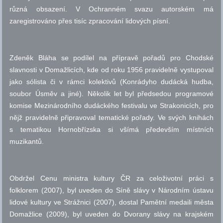
různá obsazení. V Ochranném svazu autorském má
zaregistrováno přes tisíc zpracování lidových písní.
Zdeněk Bláha se podílel na přípravě pořadů pro Chodské
slavnosti v Domažlicích, kde od roku 1956 pravidelně vystupoval
jako sólista či v rámci kolektivů (Konrádyho dudácká hudba,
soubor Úsměv a jiné). Několik let byl předsedou programové
komise Mezinárodního dudáckého festivalu ve Strakonicích, pro
nějž pravidelně připravoval tematické pořady. Ve svých knihách
s tematikou Hornobřízska si všímá především místních
muzikantů.
Obdržel Cenu ministra kultury ČR za celoživotní práci s
folklorem (2007), byl uveden do Síně slávy v Národním ústavu
lidové kultury ve Strážnici (2007), dostal Pamětní medaili města
Domažlice (2009), byl uveden do Dvorany slávy na krajském