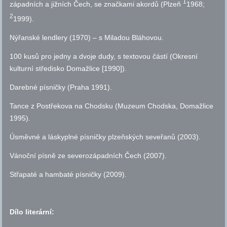
1
západních a jižních Čech, se značkami akordů (Plzeň
1968;
2
1999).
Nýřanské lendlery (1970) – s Miladou Bláhovou.
100 kusů pro jedny a dvoje dudy, s textovou částí (Okresní
kulturní středisko Domažlice [1990]).
Darebné písničky (Praha 1991).
Tance z Postřekova na Chodsku (Muzeum Chodska, Domažlice
1995).
Úsměvné a láskyplné písničky plzeňských seveřanů (2003).
Vánoční písně ze severozápadních Čech (2007).
Střapaté a hambaté písničky (2009).
Dílo literární: