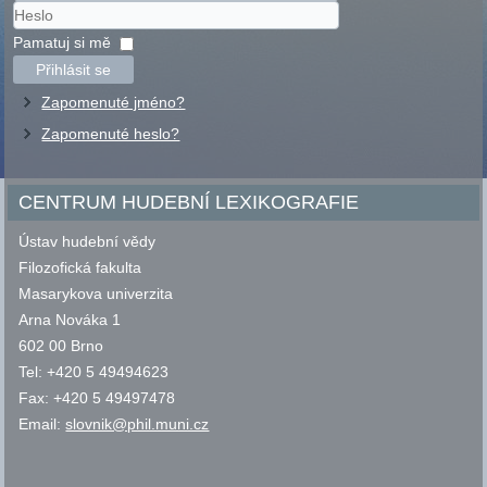
Uživatelské
jméno
Heslo
Pamatuj si mě
Přihlásit se
Zapomenuté jméno?
Zapomenuté heslo?
CENTRUM HUDEBNÍ LEXIKOGRAFIE
Ústav hudební vědy
Filozofická fakulta
Masarykova univerzita
Arna Nováka 1
602 00 Brno
Tel: +420 5 49494623
Fax: +420 5 49497478
Email:
slovnik@phil.muni.cz