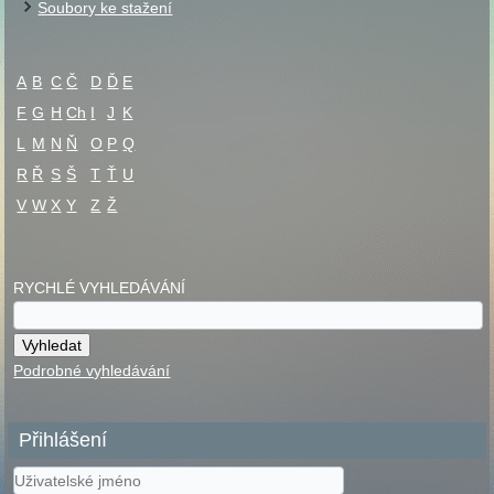
Soubory ke stažení
A
B
C
Č
D
Ď
E
F
G
H
Ch
I
J
K
L
M
N
Ň
O
P
Q
R
Ř
S
Š
T
Ť
U
V
W
X
Y
Z
Ž
RYCHLÉ VYHLEDÁVÁNÍ
Podrobné vyhledávání
Přihlášení