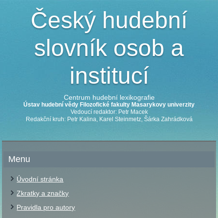
Český hudební
slovník osob a
institucí
Centrum hudební lexikografie
Ústav hudební vědy Filozofické fakulty Masarykovy univerzity
Vedoucí redaktor: Petr Macek
Redakční kruh: Petr Kalina, Karel Steinmetz, Šárka Zahrádková
Menu
Úvodní stránka
Zkratky a značky
Pravidla pro autory