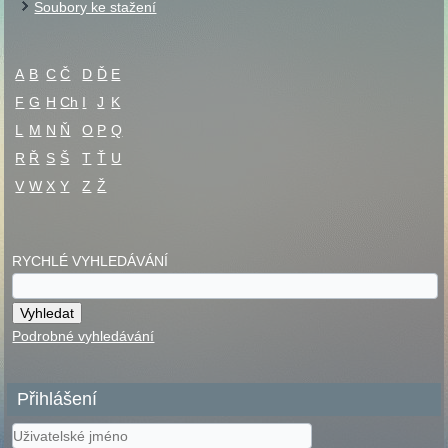
Soubory ke stažení
A
B
C
Č
D
Ď
E
F
G
H
Ch
I
J
K
L
M
N
Ň
O
P
Q
R
Ř
S
Š
T
Ť
U
V
W
X
Y
Z
Ž
RYCHLÉ VYHLEDÁVÁNÍ
Podrobné vyhledávání
Přihlášení