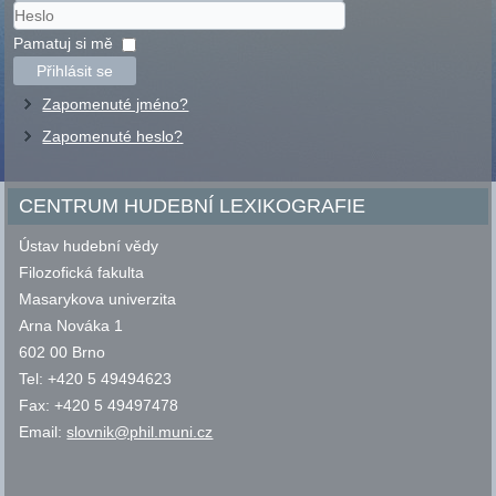
Uživatelské
jméno
Heslo
Pamatuj si mě
Přihlásit se
Zapomenuté jméno?
Zapomenuté heslo?
CENTRUM HUDEBNÍ LEXIKOGRAFIE
Ústav hudební vědy
Filozofická fakulta
Masarykova univerzita
Arna Nováka 1
602 00 Brno
Tel: +420 5 49494623
Fax: +420 5 49497478
Email:
slovnik@phil.muni.cz