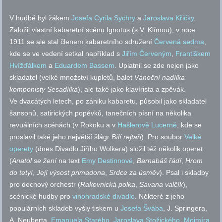
V hudbě byl žákem
Josefa Cyrila Sychry
a
Jaroslava Křičky
.
Založil vlastní kabaretní scénu Ignotus (s V. Klímou), v roce
1911 se ale stal členem kabaretního sdružení
Červená sedma
,
kde se ve vedení setkal například s
Jiřím Červeným
,
Františkem
Hvížďálkem
a
Eduardem Bassem
. Uplatnil se zde nejen jako
skladatel (velké množství kupletů, balet
Vánoční nadílka
komponisty Sesadílka
), ale také jako klavírista a zpěvák.
Ve dvacátých letech, po zániku kabaretu, působil jako skladatel
šansonů, satirických popěvků, tanečních písní na několika
revuálních scénách (v Rokoku a v
Hašlerově
Lucerně
, kde se
proslavil také jeho největší šlágr
Bílí rejtaři
). Pro soubor
Velké
operety
(dnes Divadlo Jiřího Wolkera) složil též několik operet
(
Anatol
se žení
na text
Emy Destinnové
,
Barnabáš řádí
,
Hrom
do tety!
,
Její výsost primadona
,
Srdce za úsměv
). Psal i skladby
pro dechový orchestr (
Rakovnická polka
,
Savana valčík
),
scénické hudby pro
vinohradské divadlo
. Některé z jeho
populárních skladeb vyšly tiskem u
Josefa Švába
, J. Springera,
A. Neuberta,
Emanuela Starého
,
Jaroslava Stožického
,
Mojmíra