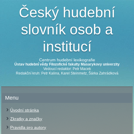
Český hudební
slovník osob a
institucí
Centrum hudební lexikografie
Ústav hudební vědy Filozofické fakulty Masarykovy univerzity
Vedoucí redaktor: Petr Macek
Redakční kruh: Petr Kalina, Karel Steinmetz, Šárka Zahrádková
Menu
Úvodní stránka
Zkratky a značky
Pravidla pro autory