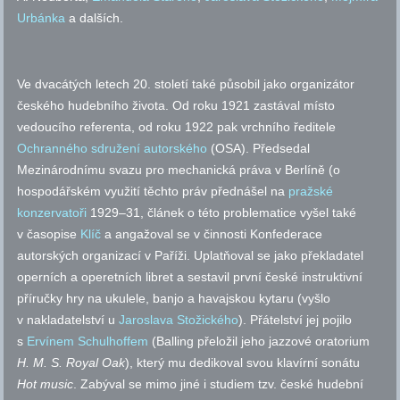
Urbánka
a dalších.
Ve dvacátých letech 20. století také působil jako organizátor
českého hudebního života. Od roku 1921 zastával místo
vedoucího referenta, od roku 1922 pak vrchního ředitele
Ochranného sdružení autorského
(OSA). Předsedal
Mezinárodnímu svazu pro mechanická práva v Berlíně (o
hospodářském využití těchto práv přednášel na
pražské
konzervatoři
1929–31, článek o této problematice vyšel také
v časopise
Klíč
a angažoval se v činnosti Konfederace
autorských organizací v Paříži. Uplatňoval se jako překladatel
operních a operetních libret a sestavil první české instruktivní
příručky hry na ukulele, banjo a havajskou kytaru (vyšlo
v nakladatelství u
Jaroslava Stožického
). Přátelství jej pojilo
s
Ervínem Schulhoffem
(Balling přeložil jeho jazzové oratorium
H. M. S. Royal Oak
), který mu dedikoval svou klavírní sonátu
Hot
music
. Zabýval se mimo jiné i studiem
tzv.
české hudební