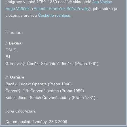
emigrace v době 1750–1850 (zvláště skladatelé
Jan Václav
Hugo Voříšek
a
Antonín František Bečvařovský
), jeho sbírka je
uložena v archivu
Českého rozhlasu
.
Literatura
I. Lexika
ČSHS
.
EJ
.
Gardavský, Čeněk: Skladatelé dneška (Praha 1961).
II. Ostatní
Pacák, Luděk: Opereta (Praha 1946).
Červený, Jiří: Červená sedma (Praha 1959).
Kotek, Josef: Smích Červené sedmy (Praha 1981).
Ilona Chocholatá
Datum poslední změny:
28.3.2006