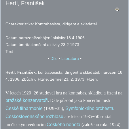
Hertl, František
Charakteristika:
Kontrabasista, dirigent a skladatel
Datum narození/zahájení aktivity:
18.4.1906
Datum úmrtí/ukončení aktivity:
23.2.1973
Text
•
Dílo
•
Literatura
•
Hertl, František
, kontrabasista, dirigent a skladatel, narozen 18.
4. 1906, Zbůch u Plzně, zemřel 23. 2. 1973, Plzeň.
V letech 1920−26 studoval hru na kontrabas, skladbu a řízení na
pražské konzervatoři
. Dále působil jako koncertní mistr
České filharmonie
(1929−35),
Symfonického orchestru
Československého rozhlasu
a v letech 1935−50 se stal
uměleckým vedoucím
Českého noneta
(založeno roku 1924).