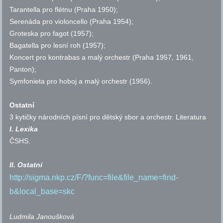
Tarantella pro flétnu
(Praha 1950);
Serenáda pro violoncello
(Praha 1954);
Groteska pro fagot
(1957);
Bagatella pro lesní roh
(1957);
Koncert pro kontrabas a malý orchestr
(Praha 1957, 1961,
Panton);
Symfonieta pro hoboj a malý orchestr
(1956).
Ostatní
3 kytičky národních písní pro dětský sbor a orchestr.
Literatura
I. Lexika
ČSHS
.
II. Ostatní
http://sigma.nkp.cz/F/?func=file&file_name=find-
b&local_base=skc
Ludmila
Janoušková