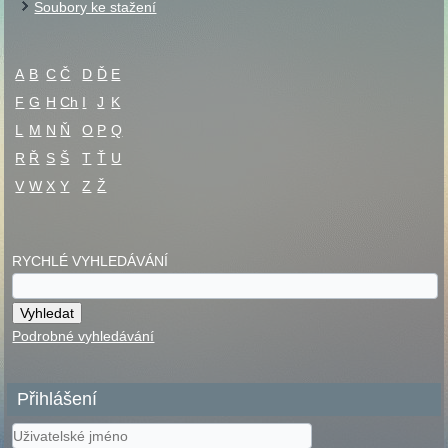
Soubory ke stažení
A
B
C
Č
D
Ď
E
F
G
H
Ch
I
J
K
L
M
N
Ň
O
P
Q
R
Ř
S
Š
T
Ť
U
V
W
X
Y
Z
Ž
RYCHLÉ VYHLEDÁVÁNÍ
Podrobné vyhledávání
Přihlášení