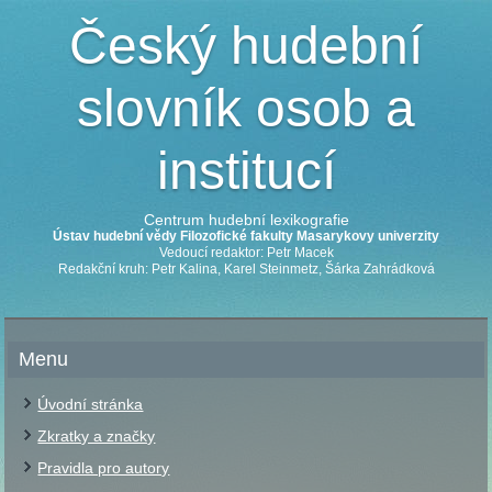
Český hudební
slovník osob a
institucí
Centrum hudební lexikografie
Ústav hudební vědy Filozofické fakulty Masarykovy univerzity
Vedoucí redaktor: Petr Macek
Redakční kruh: Petr Kalina, Karel Steinmetz, Šárka Zahrádková
Menu
Úvodní stránka
Zkratky a značky
Pravidla pro autory