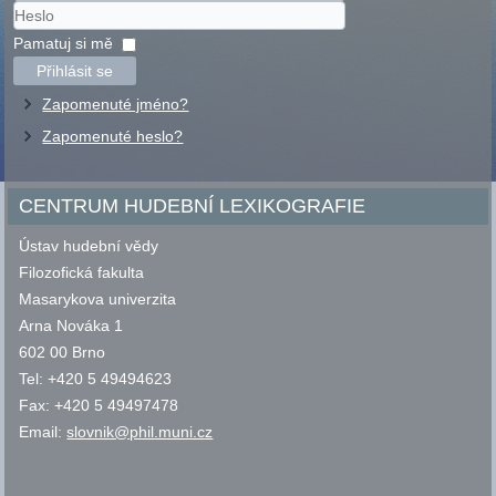
Uživatelské
jméno
Heslo
Pamatuj si mě
Přihlásit se
Zapomenuté jméno?
Zapomenuté heslo?
CENTRUM HUDEBNÍ LEXIKOGRAFIE
Ústav hudební vědy
Filozofická fakulta
Masarykova univerzita
Arna Nováka 1
602 00 Brno
Tel: +420 5 49494623
Fax: +420 5 49497478
Email:
slovnik@phil.muni.cz