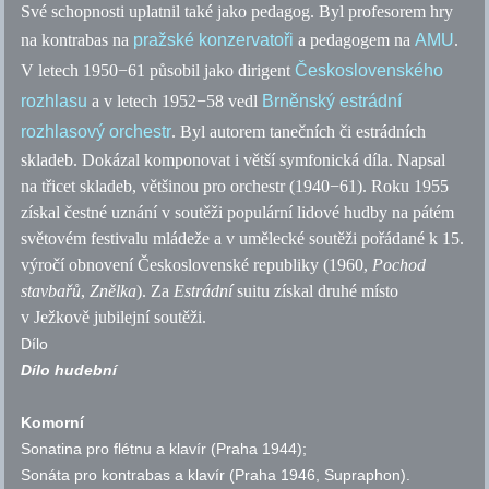
Své schopnosti uplatnil také jako pedagog. Byl profesorem hry
na kontrabas na
pražské konzervatoři
a pedagogem na
AMU
.
V letech 1950−61 působil jako dirigent
Československého
rozhlasu
a v letech 1952−58 vedl
Brněnský estrádní
rozhlasový orchestr
. Byl autorem tanečních či estrádních
skladeb. Dokázal komponovat i větší symfonická díla. Napsal
na třicet skladeb, většinou pro orchestr (1940−61). Roku 1955
získal čestné uznání v soutěži populární lidové hudby na pátém
světovém festivalu mládeže a v umělecké soutěži pořádané k 15.
výročí obnovení Československé republiky (1960,
Pochod
stavbařů
,
Znělka
). Za
Estrádní
suitu
získal druhé místo
v Ježkově jubilejní soutěži.
Dílo
Dílo hudební
Komorní
Sonatina pro flétnu a klavír
(Praha 1944);
Sonáta pro kontrabas a klavír
(Praha 1946, Supraphon).