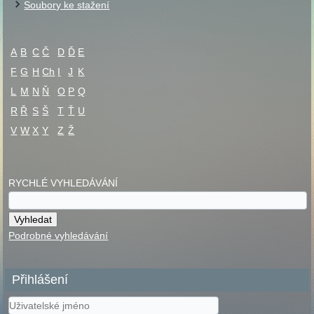
Soubory ke stažení
A
B
C
Č
D
Ď
E
F
G
H
Ch
I
J
K
L
M
N
Ň
O
P
Q
R
Ř
S
Š
T
Ť
U
V
W
X
Y
Z
Ž
RYCHLÉ VYHLEDÁVÁNÍ
Podrobné vyhledávání
Přihlášení