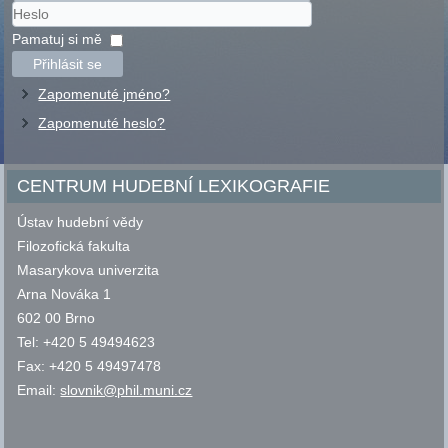
Uživatelské
jméno
Heslo
Pamatuj si mě
Přihlásit se
Zapomenuté jméno?
Zapomenuté heslo?
CENTRUM HUDEBNÍ LEXIKOGRAFIE
Ústav hudební vědy
Filozofická fakulta
Masarykova univerzita
Arna Nováka 1
602 00 Brno
Tel: +420 5 49494623
Fax: +420 5 49497478
Email:
slovnik@phil.muni.cz