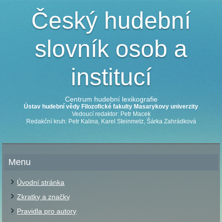
Český hudební
slovník osob a
institucí
Centrum hudební lexikografie
Ústav hudební vědy Filozofické fakulty Masarykovy univerzity
Vedoucí redaktor: Petr Macek
Redakční kruh: Petr Kalina, Karel Steinmetz, Šárka Zahrádková
Menu
Úvodní stránka
Zkratky a značky
Pravidla pro autory