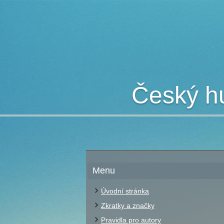
Český hu
Menu
Úvodní stránka
Zkratky a značky
Pravidla pro autory