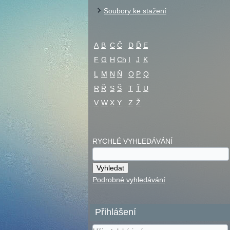
Soubory ke stažení
A
B
C
Č
D
Ď
E
F
G
H
Ch
I
J
K
L
M
N
Ň
O
P
Q
R
Ř
S
Š
T
Ť
U
V
W
X
Y
Z
Ž
RYCHLÉ VYHLEDÁVÁNÍ
Podrobné vyhledávání
Přihlášení