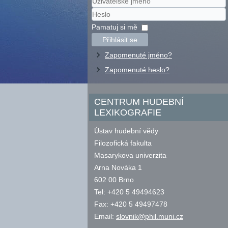
Uživatelské
jméno
Heslo
Pamatuj si mě
Přihlásit se
Zapomenuté jméno?
Zapomenuté heslo?
CENTRUM HUDEBNÍ
LEXIKOGRAFIE
Ústav hudební vědy
Filozofická fakulta
Masarykova univerzita
Arna Nováka 1
602 00 Brno
Tel: +420 5 49494623
Fax: +420 5 49497478
Email:
slovnik@phil.muni.cz