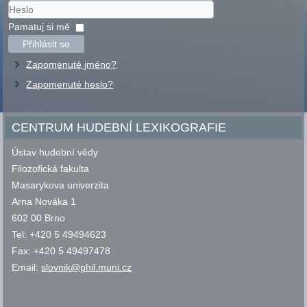
Uživatelské
jméno
Heslo
Pamatuj si mě
Přihlásit se
Zapomenuté jméno?
Zapomenuté heslo?
CENTRUM HUDEBNÍ LEXIKOGRAFIE
Ústav hudební vědy
Filozofická fakulta
Masarykova univerzita
Arna Nováka 1
602 00 Brno
Tel: +420 5 49494623
Fax: +420 5 49497478
Email:
slovnik@phil.muni.cz