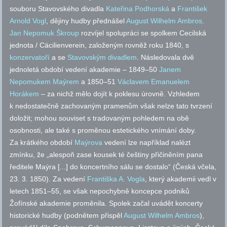
souboru Stavovského divadla
Kateřina Podhorská
a
František
Arnold Vogl
, dějiny hudby přednášel
August Wilhelm Ambros
.
Jan Nepomuk Škroup
rozvíjel spolupráci se spolkem Cecilská
jednota / Cäcilienverein, založeným rovněž roku 1840, s
konzervatoří
a se
Stavovským divadlem
. Následovala dvě
jednoletá období vedení akademie – 1849–50
Janem
Nepomukem Maýrem
a 1850–51
Václavem Emanuelem
Horákem
– za nichž mělo dojít k poklesu úrovně. Vzhledem
k nedostatečně zachovaným pramenům však nelze tato tvrzení
doložit; mohou souviset s tradovaným pohledem na obě
osobnosti, ale také s proměnou estetického vnímání doby.
Za krátkého období
Maýrova
vedení lze například nalézt
zmínku, že „alespoň zase kousek té češtiny přičiněním pana
ředitele Maýra [...] do koncertního sálu se dostalo“ (Česká včela,
23. 3. 1850). Za vedení
Františka A. Vogla
, který akademii vedl v
letech 1851–55, se však nepochybně koncepce podniků
Žofínské akademie proměnila. Spolek začal uvádět koncerty
historické hudby (podnětem přispěl
August Wilhelm Ambros
),