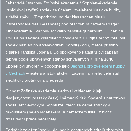
Jak uvádějí stanovy Žofínské akademie / Sophien-Akademie,
vznikl dvojjazyčný spolek za účelem „zvelebení klasické hudby,
zvláště zpěvu“ (Emporbringung der klassischen Musik,
insbesondere des Gesanges) pod pracovním názvem Prager
Singacademie. Stanovy schválilo zemské gubernium 11. června
1840 a na základě císařského povolení z 19. října téhož roku byl
spolek nazván po arcivévodkyni Sophii (Žofii), matce příštího
císaře Františka Josefa I. Do spolkového katastru byl zapsán
teprve podle upravených stanov schválených 7. října 1846.
Spolek byl utvořen – podobně jako
Jednota pro zvelebení hudby
v Čechách
– ještě s aristokratickým zázemím; v jeho čele stál
šlechtický protektor a předseda.
Činnost Žofínské akademie sledoval vzhledem k její
dvojjazyčnosti pražský český i německý tisk. Spojení s patronkou
spolku arcivévodkyní Sophií lze vděčit za četné zmínky v
rakouském (nejen vídeňském) a německém tisku, z nichž
dosavadní práce nečerpaly.
Podnět k založení spolku dal podle dostupných zdrojů sbormistr,