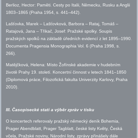
Berlioz, Hector: Paměti. Cesty po Italii, Německu, Rusku a Anglii
1803–1865 (Praha 1954,
s.
441–442).
Lašťovka, Marek – Lašťovková, Barbora – Rataj, Tomáš –
Ratajová, Jana – Třikač, Josef: Pražské spolky. Soupis
pražských spolků na základě úředních evidencí z let 1895–1990.
Documenta Pragensia Monographia Vol. 6 (Praha 1998,
s.
266).
Matějčková, Helena: Místo Žofínské akademie v hudebním
životě Prahy 19. století. Koncertní činnost v letech 1841–1850
(Diplomová práce, Filozofická fakulta Univerzity Karlovy, Praha
2010).
III. Časopisecké stati a výběr zpráv v tisku
O koncertech referovaly pražský německý deník Bohemia,
Prager Abendblatt, Prager Tagblatt, české listy Květy, Česká
včela, Pražské noviny, Národní listy, zprávy přinášely dále