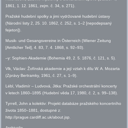
1861, 1. 12. 1861, zejm.
č.
34,
s.
271).
Pražské hudební spolky a jimi vydržované hudební ústavy
(Národní listy 2, 25. 10. 1862,
č.
252,
s.
1–2 [nepodepsaný
fejeton]).
Musik- und Gesangsvereine in Österreich (Wiener Zeitung
[Amtlicher Teil], 4. 83, 7. 4. 1868,
s.
92–93).
–y: Sophien-Akademie (Bohemia 49, 2. 5. 1876,
č.
121,
s.
5).
Vlk, Václav: Žofínská akademie a její vztah k dílu W. A. Mozarta
(Zprávy Bertramky, 1961,
č.
27,
s.
1–9).
Lébl, Vladimír – Ludvová, Jitka: Pražské orchestrální koncerty
v letech 1860–1895 (Hudební věda 17, 1980,
č.
2,
s.
99–138).
Tyrrell, John a kolektiv: Projekt databáze pražského koncertního
života 1850–1881, dostupné z:
http://prague.cardiff.ac.uk/about.jsp.
Archivalie