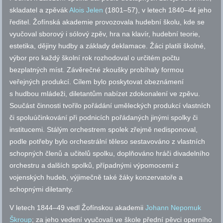
skladatel a zpěvák
Alois Jelen
(1801–57), v letech 1840–44 jeho
ředitel. Žofínská akademie provozovala hudební školu, kde se
vyučoval sborový i sólový zpěv, hra na klavír, hudební teorie,
estetika, dějiny hudby a základy deklamace. Žáci platili školné,
výbor pro každý školní rok rozhodoval o určitém počtu
bezplatných míst. Závěrečné zkoušky probíhaly formou
veřejných produkcí. Cílem bylo poskytovat obeznámení
s hudbou mládeži, diletantům nabízet zdokonalení ve zpěvu.
Součást činnosti tvořilo pořádání uměleckých produkcí vlastních
či spoluúčinkování při podnicích pořádaných jinými spolky či
institucemi. Stálým orchestrem spolek zřejmě nedisponoval,
podle potřeby bylo orchestrální těleso sestavováno z vlastních
schopných členů a učitelů spolku, doplňováno hráči divadelního
orchestru a dalších spolků, případnými výpomocemi z
vojenských hudeb, výjimečně také žáky konzervatoře a
schopnými diletanty.
V letech 1844–49 vedl Žofínskou akademii
Johann Nepomuk
Škroup
; za jeho vedení vyučovali ve škole přední pěvci operního