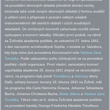
na provádění sborových skladeb převážně domácí tvorby,
iniciovala také vznik nových sborových skladeb (i formou soutěží
a udílení cen) a přispívala k poznání velkých vokálně
instrumentálních děl starších období i cizích soudobých
skladatelů. Do smíšených koncertů zařazovala rovněž sólová
vystoupení a komorní skladby. Oficiální první podnik, na němž
se Žofínská akademie podílela, se uskutečnil 27. ledna 1841,
v den narozenin arcivévodkyně Sophie, v kostele
sv.
Salvátora,
kdy byla mimo jiné provedena
Korunovační mše
Václava Jana
Tomáška
. Podle udávaného počtu účinkujících se na provedení
podílely i další organizace. První vlastní, samostatný koncert
uspořádala akademie 25. února 1841 zřejmě ve skromnějším
rámci, na programu byly písně
Tomáškovy
a
Jelenovy
sbory.
Další, veřejný koncert, konaný 18. března 1841 na Žofíně, měl
na programu díla Carla Heinricha Grauna, Johanna Sebastiana
Bacha, Johanna Christiana Bacha,
Aloise Jelena
a
Václava Jana
Tomáška
. Téhož roku se 5. dubna Žofínská akademie podílela
na provedení kantáty Georga Friedricha Händela
Timotheus