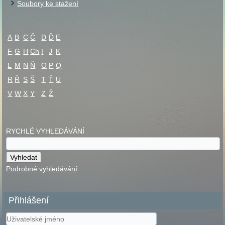
Soubory ke stažení
A
B
C
Č
D
Ď
E
F
G
H
Ch
I
J
K
L
M
N
Ň
O
P
Q
R
Ř
S
Š
T
Ť
U
V
W
X
Y
Z
Ž
RYCHLÉ VYHLEDÁVÁNÍ
Podrobné vyhledávání
Přihlášení