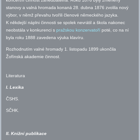
koncertní činnost zanedbatelná. Roku 1876 byly změněny
stanovy a valná hromada konaná 28. dubna 1876 zvolila nový
výbor, v němž převahu tvořili členové německého jazyka.
K někdejší náplni činnosti se spolek nevrátil a škola nakonec
neobstála v konkurenci s
pražskou konzervatoří
poté, co na ní
byla roku 1888 zavedena výuka klavíru.
Rozhodnutím valné hromady 1. listopadu 1899 ukončila
Žofínská akademie činnost.
Literatura
I. Lexika
ČSHS
.
SČHK
.
II. Knižní publikace