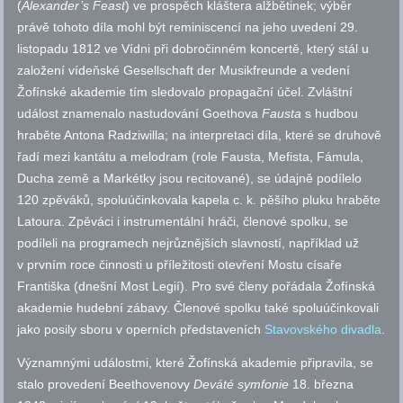
(
Alexander’s Feast
) ve prospěch kláštera alžbětinek; výběr
právě tohoto díla mohl být reminiscencí na jeho uvedení 29.
listopadu 1812 ve Vídni při dobročinném koncertě, který stál u
založení vídeňské Gesellschaft der Musikfreunde a vedení
Žofínské akademie tím sledovalo propagační účel. Zvláštní
událost znamenalo nastudování Goethova
Fausta
s hudbou
hraběte Antona Radziwilla; na interpretaci díla, které se druhově
řadí mezi kantátu a melodram (role Fausta, Mefista, Fámula,
Ducha země a Markétky jsou recitované), se údajně podílelo
120 zpěváků, spoluúčinkovala kapela c. k. pěšího pluku hraběte
Latoura. Zpěváci i instrumentální hráči, členové spolku, se
podíleli na programech nejrůznějších slavností, například už
v prvním roce činnosti u příležitosti otevření Mostu císaře
Františka (dnešní Most Legií). Pro své členy pořádala Žofínská
akademie hudební zábavy. Členové spolku také spoluúčinkovali
jako posily sboru v operních představeních
Stavovského divadla
.
Významnými událostmi, které Žofínská akademie připravila, se
stalo provedení Beethovenovy
Deváté symfonie
18. března