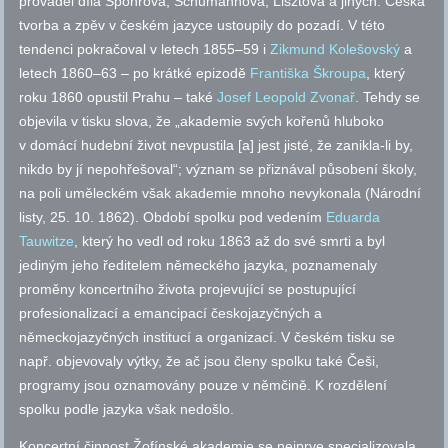
prováděl díla Spohrova, Schumannova, Lisztova a jiných. Česká
tvorba a zpěv v českém jazyce ustoupily do pozadí. V této
tendenci pokračoval v letech 1855–59 i
Zikmund Kolešovský
a
letech 1860–63 – po krátké epizodě
Františka Škroupa
, který
roku 1860 opustil Prahu – také
Josef Leopold Zvonař
. Tehdy se
objevila v tisku slova, že „akademie svých kořenů hluboko
v domácí hudební život nevpustila [a] jest jisté, že zanikla-li by,
nikdo by jí nepohřešoval“; význam se přiznával působení školy,
na poli uměleckém však akademie mnoho nevykonala (Národní
listy, 25. 10. 1862). Období spolku pod vedením
Eduarda
Tauwitze
, který ho vedl od roku 1863 až do své smrti a byl
jediným jeho ředitelem německého jazyka, poznamenaly
proměny koncertního života projevující se postupující
profesionalizací a emancipací českojazyčných a
německojazyčných institucí a organizací. V českém tisku se
např.
objevovaly výtky, že ač jsou členy spolku také Češi,
programy jsou oznamovány pouze v němčině. K rozdělení
spolku podle jazyka však nedošlo.
Koncertní činnost Žofínské akademie se nejprve specializovala