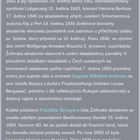
1842 a její opakování 19. května téhož roku, Mendelssohnovy
symfonie
Lobgesang
31. května 1843, koncert Hectora Berlioze
17. dubna 1846 za skladatelovy účasti, uvedení Schumannova
oratoria
Ráj a Peri
14. května 1846 (květnové koncerty
akademie věnovala pravidelně své patronce u příležitosti svátku
sv.
Sophie, který připadal na 15. května). Roku 1846, ve výroční
den úmrtí Wolfganga Amadea Mozarta 5. prosince, uspořádala
Žofínská akademie slavnost k uctění skladatelovy památky. K
původním skladbám skladatelů z Čech uvedených na
koncertech akademie patřila například 7. dubna 1850 premiéra
scény pro soprán sólo a orchestr
Augusta Wilhelma Ambrose
na
text Josefa Beyera
Libuša’s Prophezeihung
(sólistka Louise
Bergauer), jednoho z děl reflektujících
Rukopis zelenohorský
a
dobový zájem o staročeskou mytologii.
Krátké působení
Františka Škroupa
v čele Žofínské akademie se
uvedlo zdařilým provedením Beethovenovy
Deváté
15. května
1860. Koncem 60. let se spolek dostal do finanční tísně, která
ho donutila veřejné podniky omezit. Po roce 1860 už byla