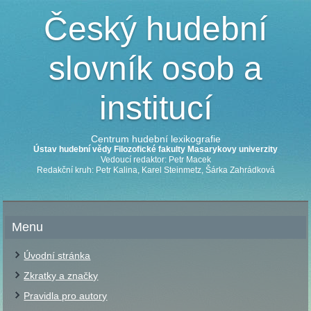
Český hudební
slovník osob a
institucí
Centrum hudební lexikografie
Ústav hudební vědy Filozofické fakulty Masarykovy univerzity
Vedoucí redaktor: Petr Macek
Redakční kruh: Petr Kalina, Karel Steinmetz, Šárka Zahrádková
Menu
Úvodní stránka
Zkratky a značky
Pravidla pro autory