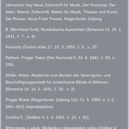
zahraniční listy Neue Zeitschrift für Musik, Der Humorist, Der
Adler, Wiener Zeitschrift, Blätter für Musik, Theater und Kunst,
Die Presse, Neue Freie Presse, Klagenfurter Zeitung.
B. [Bernhard Gutt]: Musikalische Aussichten (Bohemia 14, 15. 1.
1841,
č.
7,
s.
4).
Koncerty (Česká včela 17, 23. 3. 1850,
č.
5.,
s.
20.
Pelham: Prager Salon (Der Humorist 5, 24. 4. 1841,
č.
82,
s.
336).
Müller, Anton: Akademie zum Besten der Versorguns- und
Beschäftigungsanstalt für erwachsene Blinde in Böhmen
(Bohemia 14, 14. 5. 1841,
č.
58,
s.
3).
Prager Briefe (Klagenfurter Zeitung 116, 21. 5. 1860,
s.
1–2
[461–462] (nepodepsáno).
Značka E., (Dalibor 4, 1. 4. 1861,
č.
10,
s.
82).
Rittersberk, Ludvík: Myšlenky o slovanském zpěvu (Dalibor 4,