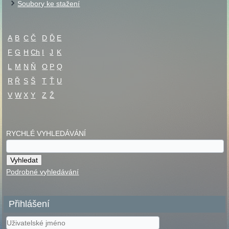
Soubory ke stažení
A
B
C
Č
D
Ď
E
F
G
H
Ch
I
J
K
L
M
N
Ň
O
P
Q
R
Ř
S
Š
T
Ť
U
V
W
X
Y
Z
Ž
RYCHLÉ VYHLEDÁVÁNÍ
Podrobné vyhledávání
Přihlášení