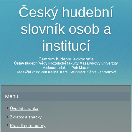
Český hudební
slovník osob a
institucí
Centrum hudební lexikografie
Ústav hudební vědy Filozofické fakulty Masarykovy univerzity
Vedoucí redaktor: Petr Macek
Redakční kruh: Petr Kalina, Karel Steinmetz, Šárka Zahrádková
Menu
Úvodní stránka
Zkratky a značky
Pravidla pro autory