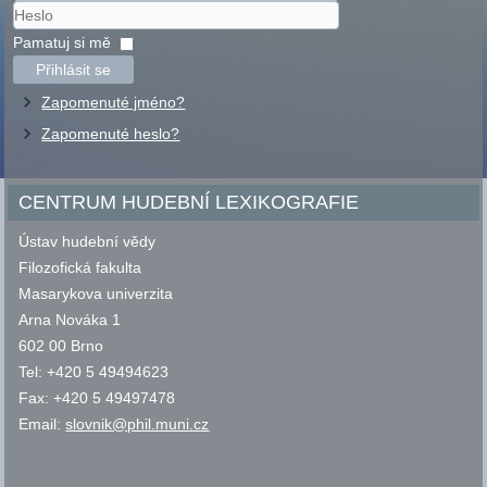
Uživatelské
jméno
Heslo
Pamatuj si mě
Přihlásit se
Zapomenuté jméno?
Zapomenuté heslo?
CENTRUM HUDEBNÍ LEXIKOGRAFIE
Ústav hudební vědy
Filozofická fakulta
Masarykova univerzita
Arna Nováka 1
602 00 Brno
Tel: +420 5 49494623
Fax: +420 5 49497478
Email:
slovnik@phil.muni.cz