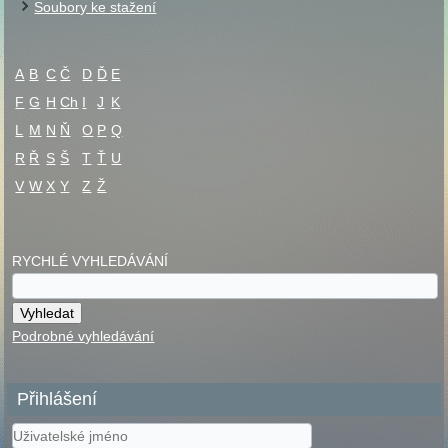
Soubory ke stažení
A
B
C
Č
D
Ď
E
F
G
H
Ch
I
J
K
L
M
N
Ň
O
P
Q
R
Ř
S
Š
T
Ť
U
V
W
X
Y
Z
Ž
RYCHLÉ VYHLEDÁVÁNÍ
Podrobné vyhledávání
Přihlášení