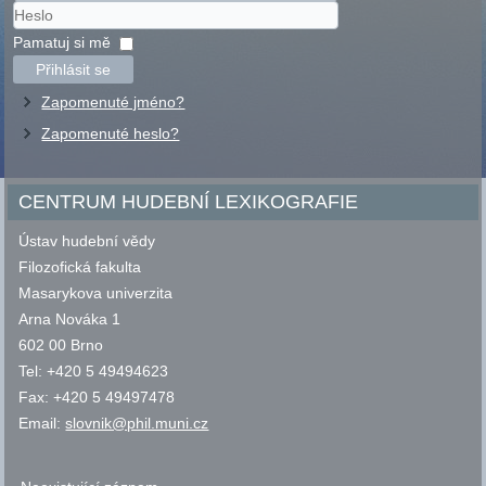
Uživatelské
jméno
Heslo
Pamatuj si mě
Přihlásit se
Zapomenuté jméno?
Zapomenuté heslo?
CENTRUM HUDEBNÍ LEXIKOGRAFIE
Ústav hudební vědy
Filozofická fakulta
Masarykova univerzita
Arna Nováka 1
602 00 Brno
Tel: +420 5 49494623
Fax: +420 5 49497478
Email:
slovnik@phil.muni.cz