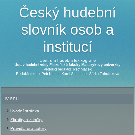
Český hudební
slovník osob a
institucí
Centrum hudební lexikografie
Ústav hudební vědy Filozofické fakulty Masarykovy univerzity
Vedoucí redaktor: Petr Macek
Redakční kruh: Petr Kalina, Karel Steinmetz, Šárka Zahrádková
Menu
Úvodní stránka
Zkratky a značky
Pravidla pro autory