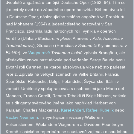
dvouleté angažmá u tamější Deutsche Oper (1962–64). Tím se
jí otevřely dveře do západního operního světa. Během dvou let
u Deutsche Oper, následujícího stálého angažmá ve Frankfurtu
nad Mohanem (1964) a jedenáctiletého hostování v San
Franciscu, ztvárnila řadu náročných rolí: vynikla v operách
Verdiho (Ulrika v
Maškarním plese
, Amneris v
Aidě
, Azucena v
Troubadourovi
), Strausse (Herodias v
Salome
či Klytaimnestra v
Elektře
), ve
Wagnerově
Tristanu a Isoldě
zpívala Brangänu, ale
především znovu nastudovala pod vedením Serge Bauda svou
životní roli Carmen, se kterou absolvovala více než sto padesát
repríz. Zpívala na velkých scénách ve Velké Británii, Francii,
Španělsku, Rakousku, Belgii, Holandsku, Švýcarsku, Itálii i v
zámoří. Umělecky spolupracovala s osobnostmi jako Mario del
Monaco, Franco Corelli, Renata Tebaldi či Brigit Nilsson, setkala
se s dirigenty světového jména jako například Herbert von
Karajan, Charles Mackerras,
Karel Ančerl
,
Rafael Kubelík
nebo
Václav Neumann
, i s vynikajícími režiséry Walterem
Felsensteinem, Wielandem Wagnerem a Davidem Pountneym.
Kromě klasického repertoáru se soustavně zajímala o soudobou