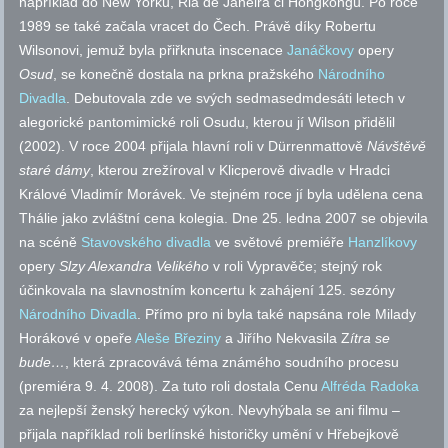
například do New Yorku, Ria de Janeira či Hongkongu. Po roce
1989 se také začala vracet do Čech. Právě díky Robertu
Wilsonovi, jemuž byla přiřknuta inscenace
Janáčkovy
opery
Osud
, se konečně dostala na prkna pražského
Národního
Divadla
. Debutovala zde ve svých sedmasedmdesáti letech v
alegorické pantomimické roli Osudu, kterou jí Wilson přidělil
(2002). V roce 2004 přijala hlavní roli v Dürrenmattově
Návštěvě
staré dámy
, kterou zrežíroval v Klicperově divadle v Hradci
Králové Vladimír Morávek. Ve stejném roce jí byla udělena cena
Thálie jako zvláštní cena kolegia. Dne 25. ledna 2007 se objevila
na scéně
Stavovského divadla
ve světové premiéře
Hanzlíkovy
opery
Slzy Alexandra Velikého
v roli Vypravěče; stejný rok
účinkovala na slavnostním koncertu k zahájení 125. sezóny
Národního Divadla
. Přímo pro ni byla také napsána role Milady
Horákové v opeře
Aleše Březiny
a Jiřího Nekvasila Z
ítra se
bude…
, která zpracovává téma známého soudního procesu
(premiéra 9. 4. 2008). Za tuto roli dostala Cenu
Alfréda Radoka
za nejlepší ženský herecký výkon. Nevyhýbala se ani filmu –
přijala například roli berlínské historičky umění v Hřebejkově