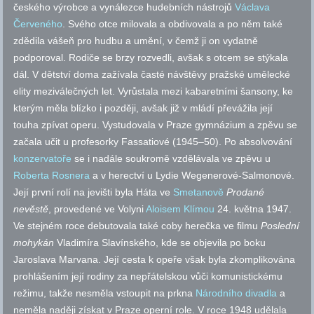
českého výrobce a vynálezce hudebních nástrojů
Václava
Červeného
. Svého otce milovala a obdivovala a po něm také
zdědila vášeň pro hudbu a umění, v čemž ji on vydatně
podporoval. Rodiče se brzy rozvedli, avšak s otcem se stýkala
dál. V dětství doma zažívala časté návštěvy pražské umělecké
elity meziválečných let. Vyrůstala mezi kabaretními šansony, ke
kterým měla blízko i později, avšak již v mládí převážila její
touha zpívat operu. Vystudovala v Praze gymnázium a zpěvu se
začala učit u profesorky Fassatiové (1945–50). Po absolvování
konzervatoře
se i nadále soukromě vzdělávala ve zpěvu u
Roberta Rosnera
a v herectví u Lydie Wegenerové-Salmonové.
Její první rolí na jevišti byla Háta ve
Smetanově
Prodané
nevěstě
, provedené ve Volyni
Aloisem Klímou
24. května 1947.
Ve stejném roce debutovala také coby herečka ve filmu
Poslední
mohykán
Vladimíra Slavínského, kde se objevila po boku
Jaroslava Marvana. Její cesta k opeře však byla zkomplikována
prohlášením její rodiny za nepřátelskou vůči komunistickému
režimu, takže nesměla vstoupit na prkna
Národního divadla
a
neměla naději získat v Praze operní role. V roce 1948 udělala