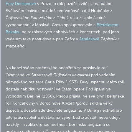
Emy Destinnové
v Praze; o rok později zvítězila na pátém
Světovém festivalu mládeže ve Varšavě s árií Hraběnky z
Čajkovského
Pikové dámy
. Téhož roku získala čestné
vyznamenání v Moskvě. Často spolupracovala s
Břetislavem
Bakalou
na rozhlasových nahrávkách a koncertech; pod jeho
vedením také nastudovala part Zefky v
Janáčkově
Zápisníku
zmizelého
.
Na konci svého brněnského angažmá se proslavila rolí
Oktaviána ve Straussově
Růžovém kavalírovi
pod vedením
německého režiséra Carla Rihy (1957). Díky úspěchu v této roli
dostala nabídku hostování ve Státní opeře Pod lipami ve
východním Berlíně (1958), kterou přijala. Ve své první berlínské
roli Končakovny v Borodinově
Knížeti Igorovi
sklidila velký
úspěch a dostala zde dvouleté angažmá. V Brně ji nechtěli pro
tuto práci uvolnit a dostala na výběr buďto zůstat, nebo odejít
navždy – zvolila druhou možnost. Berlínské angažmá se
protáhlo na tři roky a Červená za tu dobu zazářila v mnoha