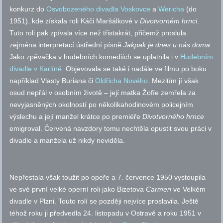
konkurz do
Osvobozeného divadla
Voskovce
a
Wericha
(do
1951), kde získala roli Káči Maršálkové v
Divotvorném hrnci
.
Tuto roli pak zpívala více než třistakrát, přičemž proslula
zejména interpretací ústřední písně
Jakpak je dnes u nás doma
.
Jako zpěvačka v hudebních komediích se uplatnila i v
Hudebním
divadle v Karlíně
. Objevovala se také i nadále ve filmu po boku
například Vlasty Buriana či
Oldřicha Nového
. Mezitím jí však
osud nepřál v osobním životě – její matka Žofíe zemřela za
nevyjasněných okolností po několikahodinovém policejním
výslechu a její manžel krátce po premiéře
Divotvorného hrnce
emigroval. Červená navzdory tomu nechtěla opustit svou práci v
divadle a manžela už nikdy neviděla.
Nepřestala však toužit po opeře a 7. července 1950 vystoupila
ve své první velké operní roli jako Bizetova
Carmen
ve Velkém
divadle v Plzni. Touto rolí se později nejvíce proslavila. Ještě
téhož roku ji předvedla 24. listopadu v Ostravě a roku 1951 v