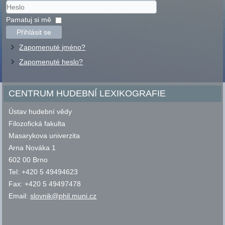
Uživatelské
jméno
Heslo
Pamatuj si mě
Přihlásit se
Zapomenuté jméno?
Zapomenuté heslo?
CENTRUM HUDEBNÍ LEXIKOGRAFIE
Ústav hudební vědy
Filozofická fakulta
Masarykova univerzita
Arna Nováka 1
602 00 Brno
Tel: +420 5 49494623
Fax: +420 5 49497478
Email:
slovnik@phil.muni.cz