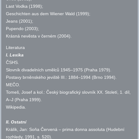
Last Vodka (
1998);
Geschichten aus dem Wiener Wald
(1999);
Jeans
(2001);
Pupendo
(2003);
Krásná nevěsta v černém
(2004).
Literatura
I. Lexika
ČSHS
.
Slovník divadelních umělců 1945–1975 (Praha 1979).
Postavy brněnského jeviště III.: 1884–1994 (Brno 1994).
MEČO.
Tomeš, Josef a kol.: Český biografický slovník XX. Století, 1. díl,
A–J (Praha 1999).
Wikipedia.
II. Ostatní
Králík, Jan: Soňa Červená – prima donna assoluta (Hudební
rozhledy, 1991,
s.
520).