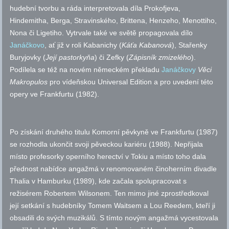
hudební tvorbu a ráda interpretovala díla Prokofjeva,
Hindemitha, Berga, Stravinského, Brittena, Henzeho, Menottiho,
Nona či Ligetiho. Vytrvale také ve světě propagovala dílo
Janáčkovo
, ať již v roli Kabanichy (
Káťa Kabanová
), Stařenky
Buryjovky (
Její pastorkyňa
) či Zefky (
Zápisník zmizelého
).
Podílela se též na novém německém překladu
Janáčkovy
Věci
Makropulos
pro vídeňskou Universal Edition a pro uvedení této
opery ve Frankfurtu (1982).
Po získání druhého titulu Komorní pěvkyně ve Frankfurtu (1987)
se rozhodla ukončit svoji pěveckou kariéru (1988). Nepřijala
místo profesorky operního herectví v Tokiu a místo toho dala
přednost nabídce angažmá v renomovaném činoherním divadle
Thalia v Hamburku (1989), kde začala spolupracovat s
režisérem Robertem Wilsonem. Ten mimo jiné zprostředkoval
její setkání s hudebníky Tomem Waitsem a Lou Reedem, kteří ji
obsadili do svých muzikálů. S tímto novým angažmá vycestovala