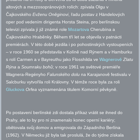
altových a mezzosopránových rolích: zpívala Olgu v
Čajkovského
Evženu Oněginovi
, řadu postav z H
ändelových
oper pod vedením dirigenta Horsta Steina, pro berlínskou
televizi zpívala jí již známé role
Mozartova
Cherubína a
Čajkovského Hraběnky. Během tří let se objevila v patnácti
premiérách. V této době jezdila i po pohostinských vystoupeních
– v roce 1960 se představila v Kolíně nad Rýnem a v Hamburku
s rolí Carmen a v Bayreuthu jako Flosshilda ve
Wagnerově
Zlatu
Rýna
a
Soumraku bohů
; v roce 1961 ve světové premiéře
Wagnera-Regényho
Falunského dolu
na Karajanově festivalu v
Salcburku vytvořila roli Královny. V témže roce byla za roli
Gluckova
Orfea
vyznamenána titulem Komorní pěvkyně.
Po postavení berlínské zdi dostala příkaz vrátit se ihned do
Prahy, ale to by pro ni znamenalo konec operní kariéry;
obětovala svůj domov a emigrovala do Západního Berlína
(1962). V Německu již byla tak proslulá, že do týdne získala