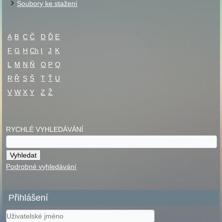
Soubory ke stažení
A
B
C
Č
D
Ď
E
F
G
H
Ch
I
J
K
L
M
N
Ň
O
P
Q
R
Ř
S
Š
T
Ť
U
V
W
X
Y
Z
Ž
RYCHLÉ VYHLEDÁVÁNÍ
Podrobné vyhledávání
Přihlášení