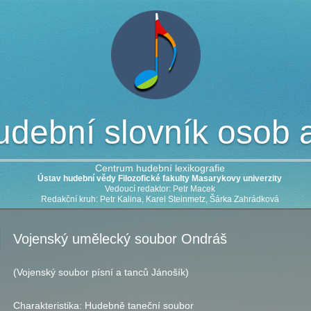
dební slovník osob a 
Centrum hudební lexikografie
Ústav hudební vědy Filozofické fakulty Masarykovy univerzity
Vedoucí redaktor: Petr Macek
Redakční kruh: Petr Kalina, Karel Steinmetz, Šárka Zahrádková
Vojenský umělecký soubor Ondráš
(Vojenský soubor písní a tanců Jánošík)
Charakteristika:
Hudebně taneční soubor