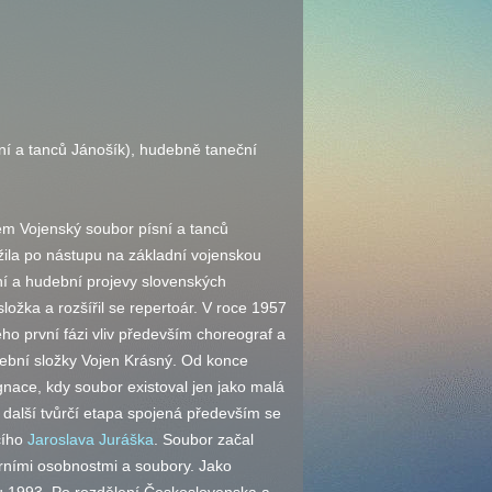
ní a tanců Jánošík), hudebně taneční
m Vojenský soubor písní a tanců
žila po nástupu na základní vojenskou
ní a hudební projevy slovenských
ložka a rozšířil se repertoár. V roce 1957
o první fázi vliv především choreograf a
ební složky Vojen Krásný. Od konce
nace, kdy soubor existoval jen jako malá
 další tvůrčí etapa spojená především se
cího
Jaroslava Juráška
. Soubor začal
rními osobnostmi a soubory. Jako