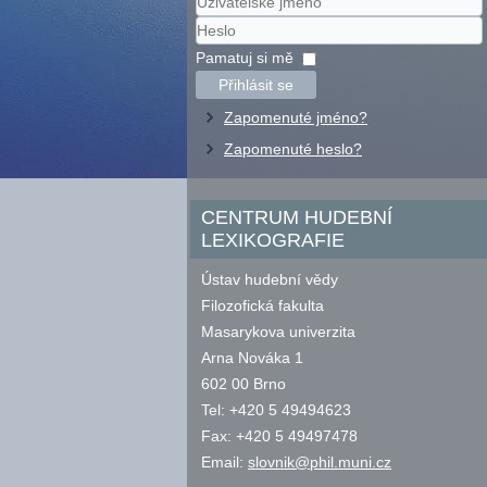
Uživatelské
jméno
Heslo
Pamatuj si mě
Přihlásit se
Zapomenuté jméno?
Zapomenuté heslo?
CENTRUM HUDEBNÍ
LEXIKOGRAFIE
Ústav hudební vědy
Filozofická fakulta
Masarykova univerzita
Arna Nováka 1
602 00 Brno
Tel: +420 5 49494623
Fax: +420 5 49497478
Email:
slovnik@phil.muni.cz