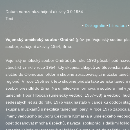
Datum narození/zahájení aktivity:
0.0.1954
Text
•
Diskografie
•
Literatura
•
Vojenský umělecký soubor Ondráš
(
pův. jm.
Vojenský soubor pís
soubor, zahájení aktivity 1954, Brno.
Vojenský umělecký soubor Ondráš (do roku 1993 působil pod názve
Jánošík) vznikl v roce 1954, kdy skupina chlapců ze Slovenska zalo
službu do Olomouce folklorní skupinu zpracovávající mužské taneč
regionů. V roce 1956 se k této skupině přidala také ženská taneční s
soubor přesídlil do Brna. Na uměleckém formování souboru měl v jeh
tanečník Tibor Hlbočan (umělecký vedoucí 1957–68) a vedoucí hud
šedesátých let až do roku 1976 však nastalo v Jánošíku období stag
skupina muzikantů s několika tanečními páry. V roce 1976 započala
jmény vedoucího souboru Čestmíra Komárka a uměleckého vedou
opět dosahovat mnoha úspěchů, navázal spolupráci s dalšími folklo