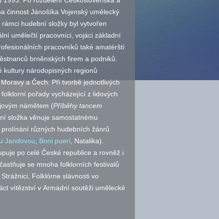
ku 1993. Po rozdělení Československa a
na činnost Jánošíka Vojenský umělecký
v rámci hudební složky byl vytvořen
lní umělečtí pracovníci, vojáci základní
rofesionálních pracovníků také amatérští
městnanců brněnských firem a podniků.
vé kultury národopisných regionů
oravy a Čech. Při tvorbě jednotlivých
lklorní pořady vycházející z lidových
 dějovým námětem (
Příběhy tancem
ební složka věnuje samostatnému
k prolínání různých hudebních žánrů
u Jandovou
,
Boni pueri
, Natalika).
puje po celé České republice a rovněž i
účastňuje se mnoha folklorních festivalů
Strážnici, Folklórne slávnosti vo
áct vítězství v Armádní soutěži umělecké