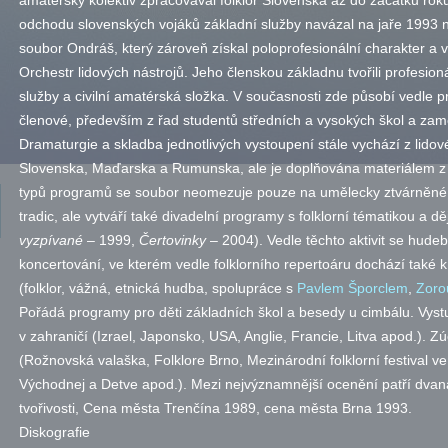
amatérský kolektiv zpracovával folklor Slovenska až do začátku ro
odchodu slovenských vojáků základní služby navázal na jaře 1993 
soubor Ondráš, který zároveň získal poloprofesionální charakter a 
Orchestr lidových nástrojů. Jeho členskou základnu tvořili profesioná
služby a civilní amatérská složka. V současnosti zde působí vedle p
členové, především z řad studentů středních a vysokých škol a za
Dramaturgie a skladba jednotlivých vystoupení stále vychází z lido
Slovenska, Maďarska a Rumunska, ale je doplňována materiálem z M
typů programů se soubor neomezuje pouze na umělecky ztvárněné fo
tradic, ale vytváří také divadelní programy s folklorní tématikou a
vyzpívané
– 1999,
Čertovinky
– 2004). Vedle těchto aktivit se hud
koncertování, ve kterém vedle folklorního repertoáru dochází také 
(folklor, vážná, etnická hudba, spolupráce s
Pavlem Šporclem
,
Zoro
Pořádá programy pro děti základních škol a besedy u cimbálu. Vystu
v zahraničí (Izrael, Japonsko, USA, Anglie, Francie, Litva
apod.
). Z
(Rožnovská valaška, Folklore Brno, Mezinárodní folklorní festival ve 
Východnej a Detve
apod.
). Mezi nejvýznamnější ocenění patří dvan
tvořivosti, Cena města Trenčína 1989, cena města Brna 1993.
Diskografie