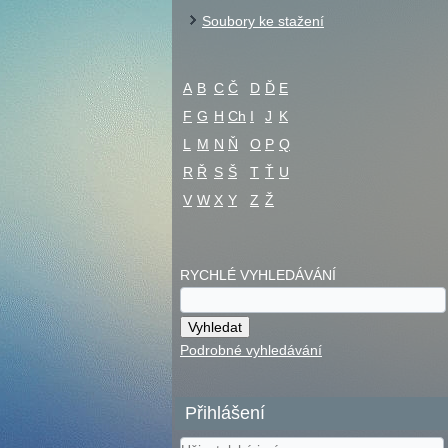
Soubory ke stažení
A
B
C
Č
D
Ď
E
F
G
H
Ch
I
J
K
L
M
N
Ň
O
P
Q
R
Ř
S
Š
T
Ť
U
V
W
X
Y
Z
Ž
RYCHLÉ VYHLEDÁVÁNÍ
Podrobné vyhledávání
Přihlášení