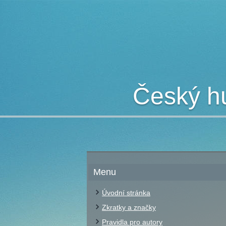
Český hu
Menu
Úvodní stránka
Zkratky a značky
Pravidla pro autory