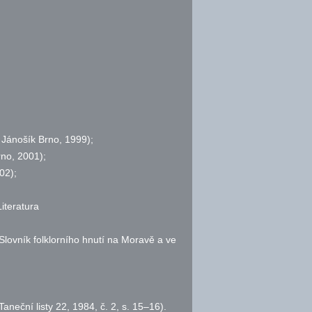
 Jánošík Brno, 1999);
rno, 2001);
02);
Literatura
 Slovník folklorního hnutí na Moravě a ve
Taneční listy 22, 1984,
č.
2,
s.
15–16).