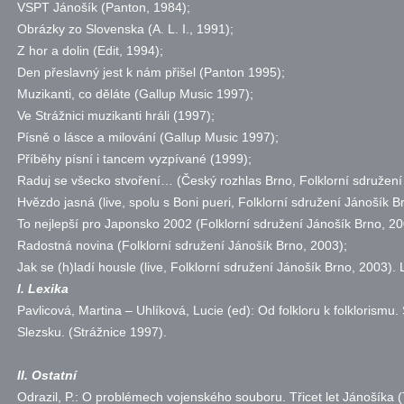
VSPT Jánošík (Panton, 1984);
Obrázky zo Slovenska (A. L. I., 1991);
Z hor a dolin (Edit, 1994);
Den přeslavný jest k nám přišel (Panton 1995);
Muzikanti, co děláte (Gallup Music 1997);
Ve Strážnici muzikanti hráli (1997);
Písně o lásce a milování (Gallup Music 1997);
Příběhy písní i tancem vyzpívané (1999);
Raduj se všecko stvoření… (Český rozhlas Brno, Folklorní sdružení
Hvězdo jasná (live, spolu s Boni pueri, Folklorní sdružení Jánošík B
To nejlepší pro Japonsko 2002 (Folklorní sdružení Jánošík Brno, 20
Radostná novina (Folklorní sdružení Jánošík Brno, 2003);
Jak se (h)ladí housle (live, Folklorní sdružení Jánošík Brno, 2003).
I. Lexika
Pavlicová, Martina – Uhlíková, Lucie (ed): Od folkloru k folklorismu.
Slezsku. (Strážnice 1997).
II. Ostatní
Odrazil, P.: O problémech vojenského souboru. Třicet let Jánošíka (