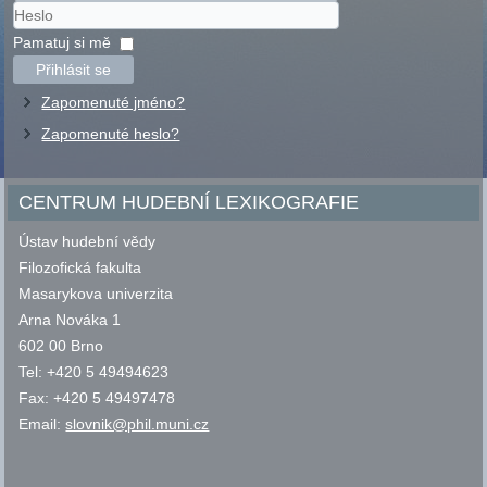
Uživatelské
jméno
Heslo
Pamatuj si mě
Přihlásit se
Zapomenuté jméno?
Zapomenuté heslo?
CENTRUM HUDEBNÍ LEXIKOGRAFIE
Ústav hudební vědy
Filozofická fakulta
Masarykova univerzita
Arna Nováka 1
602 00 Brno
Tel: +420 5 49494623
Fax: +420 5 49497478
Email:
slovnik@phil.muni.cz