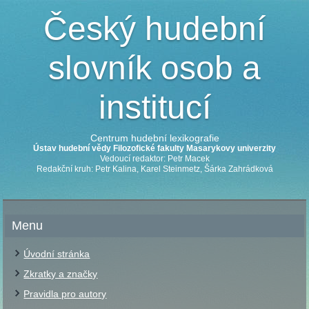
Český hudební
slovník osob a
institucí
Centrum hudební lexikografie
Ústav hudební vědy Filozofické fakulty Masarykovy univerzity
Vedoucí redaktor: Petr Macek
Redakční kruh: Petr Kalina, Karel Steinmetz, Šárka Zahrádková
Menu
Úvodní stránka
Zkratky a značky
Pravidla pro autory