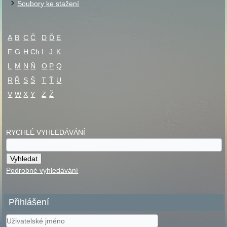
Soubory ke stažení
A
B
C
Č
D
Ď
E
F
G
H
Ch
I
J
K
L
M
N
Ň
O
P
Q
R
Ř
S
Š
T
Ť
U
V
W
X
Y
Z
Ž
RYCHLÉ VYHLEDÁVÁNÍ
Podrobné vyhledávání
Přihlášení